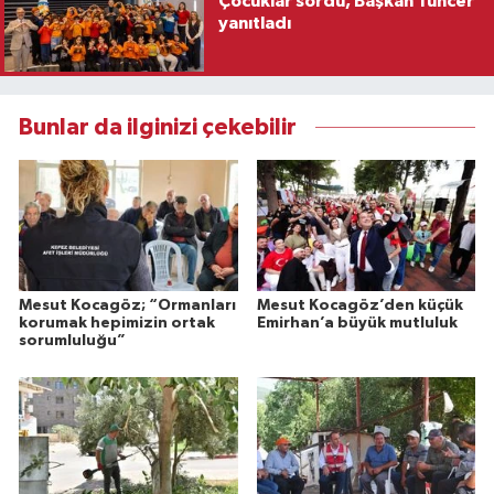
Çocuklar sordu, Başkan Tuncer
yanıtladı
Bunlar da ilginizi çekebilir
Mesut Kocagöz; “Ormanları
Mesut Kocagöz’den küçük
korumak hepimizin ortak
Emirhan’a büyük mutluluk
sorumluluğu”