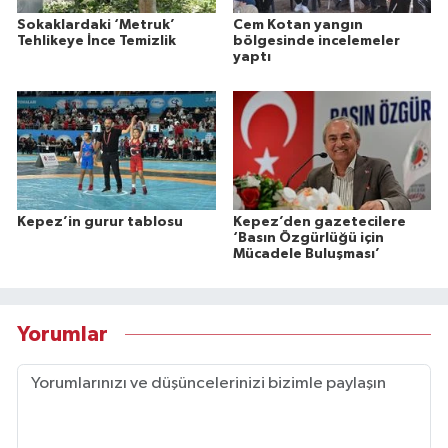
Sokaklardaki ‘Metruk’
Cem Kotan yangın
Tehlikeye İnce Temizlik
bölgesinde incelemeler
yaptı
Kepez’in gurur tablosu
Kepez’den gazetecilere
‘Basın Özgürlüğü için
Mücadele Buluşması’
Yorumlar