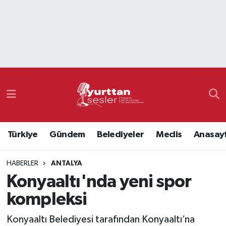
Nöbetçi Eczaneler
Hava Durumu
Namaz Vakitleri
Trafik Durumu
Türkiye
Gündem
Belediyeler
Meclis
Anasay
Süper Lig Puan Durumu ve Fikstür
HABERLER
ANTALYA
Tüm Manşetler
Konyaaltı'nda yeni spor
Son Dakika Haberleri
kompleksi
Haber Arşivi
Konyaaltı Belediyesi tarafından Konyaaltı’na