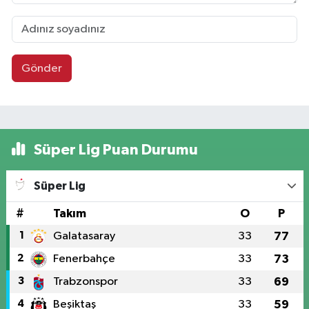
Gönder
Süper Lig Puan Durumu
Süper Lig
#
Takım
O
P
1
Galatasaray
33
77
2
Fenerbahçe
33
73
3
Trabzonspor
33
69
4
Beşiktaş
33
59