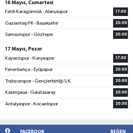
16 Mayıs, Cumartesi
Fatih Karagümrük - Alanyaspor
17:00
Gaziantep FK - Başakşehir
20:00
Samsunspor - Göztepe
20:00
17 Mayıs, Pazar
Kayserispor - Konyaspor
17:00
Fenerbahçe - Eyüpspor
20:00
Trabzonspor - Gençlerbirliği S.K.
20:00
Kasımpaşa - Galatasaray
20:00
Antalyaspor - Kocaelispor
20:00
FACEBOOK
BEĞEN