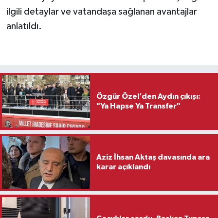
ilgili detaylar ve vatandaşa sağlanan avantajlar
anlatıldı.
Özgür Özel’den Aydın çıkışı:
"Ya Hapse Ya Transfer"
Aziz İhsan Aktaş davasında ara
karar açıklandı