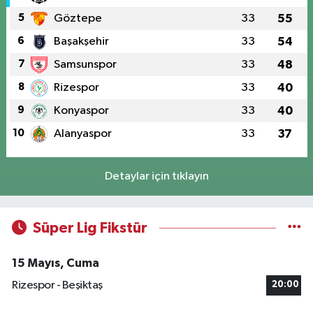
5
Göztepe
33
55
6
Başakşehir
33
54
7
Samsunspor
33
48
8
Rizespor
33
40
9
Konyaspor
33
40
10
Alanyaspor
33
37
Detaylar için tıklayın
Süper Lig Fikstür
15 Mayıs, Cuma
Rizespor - Beşiktaş
20:00