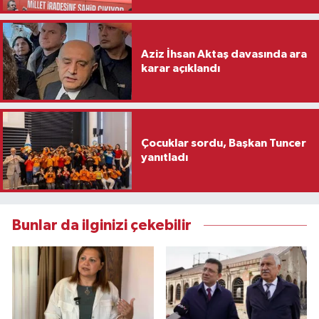
Aziz İhsan Aktaş davasında ara
karar açıklandı
Çocuklar sordu, Başkan Tuncer
yanıtladı
Bunlar da ilginizi çekebilir