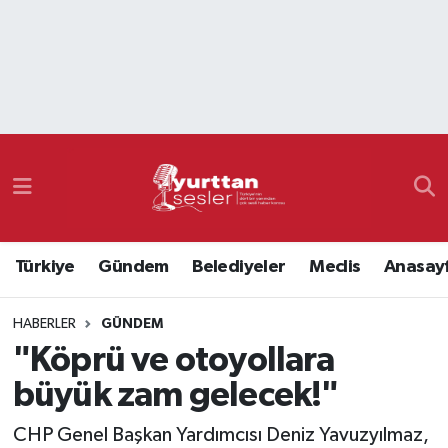
Nöbetçi Eczaneler
Hava Durumu
Namaz Vakitleri
Trafik Durumu
Türkiye
Gündem
Belediyeler
Meclis
Anasay
Süper Lig Puan Durumu ve Fikstür
HABERLER
GÜNDEM
Tüm Manşetler
"Köprü ve otoyollara
Son Dakika Haberleri
büyük zam gelecek!"
Haber Arşivi
CHP Genel Başkan Yardımcısı Deniz Yavuzyılmaz,