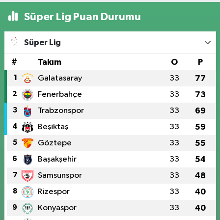
Süper Lig Puan Durumu
Süper Lig
#
Takım
O
P
1
Galatasaray
33
77
2
Fenerbahçe
33
73
3
Trabzonspor
33
69
4
Beşiktaş
33
59
5
Göztepe
33
55
6
Başakşehir
33
54
7
Samsunspor
33
48
8
Rizespor
33
40
9
Konyaspor
33
40