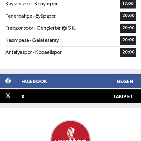
Kayserispor - Konyaspor
17:00
Fenerbahçe - Eyüpspor
20:00
Trabzonspor - Gençlerbirliği S.K.
20:00
Kasımpaşa - Galatasaray
20:00
Antalyaspor - Kocaelispor
20:00
FACEBOOK
BEĞEN
X
TAKIP ET