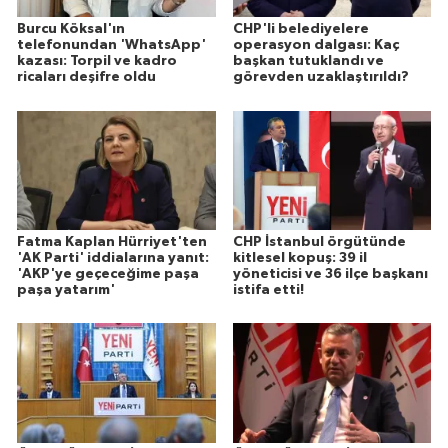
Burcu Köksal'ın
CHP'li belediyelere
telefonundan 'WhatsApp'
operasyon dalgası: Kaç
kazası: Torpil ve kadro
başkan tutuklandı ve
ricaları deşifre oldu
görevden uzaklaştırıldı?
Fatma Kaplan Hürriyet'ten
CHP İstanbul örgütünde
'AK Parti' iddialarına yanıt:
kitlesel kopuş: 39 il
'AKP'ye geçeceğime paşa
yöneticisi ve 36 ilçe başkanı
paşa yatarım'
istifa etti!