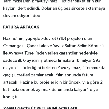
Yardımcısı Deniz Yavuzyılmaz, "İktidar şirketlerin kur
kaybını dert edindi. Dolarları üç beş şirkete aktarmaya
devam ediyor" dedi.
FATURA ARTACAK
Hazine’nin, yap-işlet-devret (YİD) projeleri olan
Osmangazi, Çanakkale ve Yavuz Sultan Selim Köprüsü
ile Avrasya Tüneli’nde verilen garantiler nedeniyle
sadece ilk 6 ay için işletmeci firmalara 18 milyar 593
milyon TL ödediğini belirten Yavuzyılmaz, "Temmuzda
geçiş ücretleri zamlanacak. Yılın sonunda fatura
artacak. Hazine bu projeler için bir önceki yıla göre 2
kat fazla ödenek ayırmak durumunda kalıyor" diye
konuştu.
ZAMLI GEÇİŞ ÜCRETLERİNİ AÇIKLADI