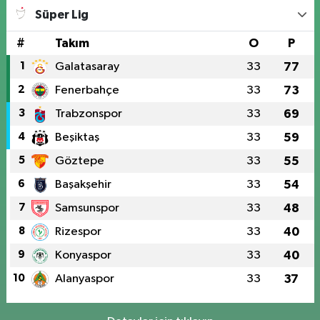
Süper Lig
#
Takım
O
P
1
Galatasaray
33
77
2
Fenerbahçe
33
73
3
Trabzonspor
33
69
4
Beşiktaş
33
59
5
Göztepe
33
55
6
Başakşehir
33
54
7
Samsunspor
33
48
8
Rizespor
33
40
9
Konyaspor
33
40
10
Alanyaspor
33
37