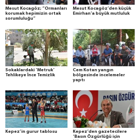
Mesut Kocagöz; “Ormanları
Mesut Kocagöz’den küçük
korumak hepimizin ortak
Emirhan’a büyük mutluluk
sorumluluğu”
Sokaklardaki ‘Metruk’
Cem Kotan yangın
Tehlikeye İnce Temizlik
bölgesinde incelemeler
yaptı
Kepez’in gurur tablosu
Kepez’den gazetecilere
‘Basın Özgürlüğü için