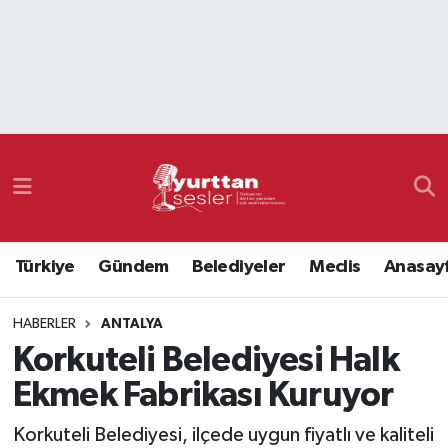
Nöbetçi Eczaneler
Hava Durumu
Namaz Vakitleri
Trafik Durumu
Türkiye
Gündem
Belediyeler
Meclis
Anasay
Süper Lig Puan Durumu ve Fikstür
HABERLER
ANTALYA
Tüm Manşetler
Korkuteli Belediyesi Halk
Son Dakika Haberleri
Ekmek Fabrikası Kuruyor
Haber Arşivi
Korkuteli Belediyesi, ilçede uygun fiyatlı ve kaliteli