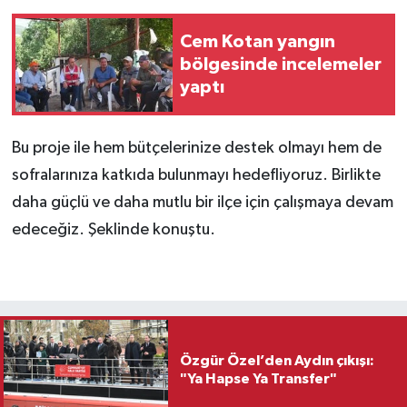
Cem Kotan yangın
bölgesinde incelemeler
yaptı
Bu proje ile hem bütçelerinize destek olmayı hem de
sofralarınıza katkıda bulunmayı hedefliyoruz. Birlikte
daha güçlü ve daha mutlu bir ilçe için çalışmaya devam
edeceğiz. Şeklinde konuştu.
Özgür Özel’den Aydın çıkışı:
"Ya Hapse Ya Transfer"