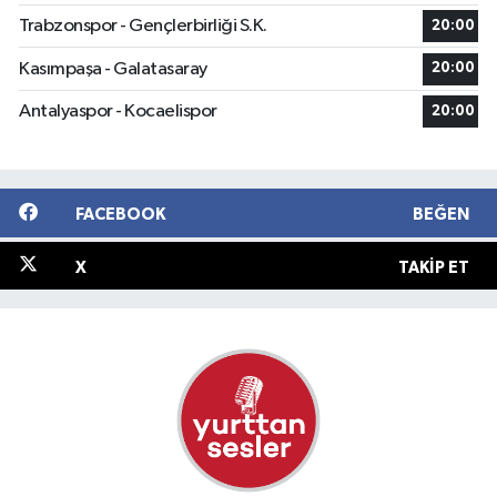
Trabzonspor - Gençlerbirliği S.K.
20:00
Kasımpaşa - Galatasaray
20:00
Antalyaspor - Kocaelispor
20:00
FACEBOOK
BEĞEN
X
TAKIP ET