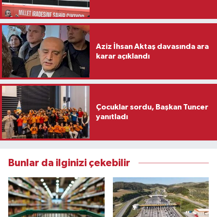
Aziz İhsan Aktaş davasında ara
karar açıklandı
Çocuklar sordu, Başkan Tuncer
yanıtladı
Bunlar da ilginizi çekebilir