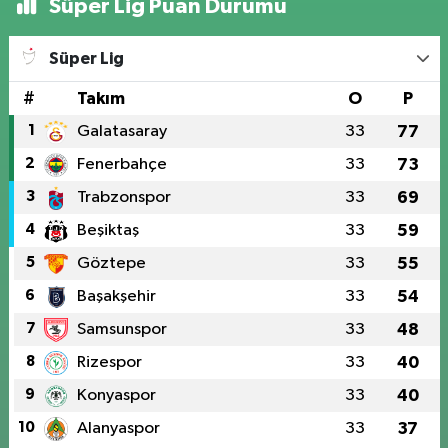
Süper Lig Puan Durumu
Süper Lig
#
Takım
O
P
1
Galatasaray
33
77
2
Fenerbahçe
33
73
3
Trabzonspor
33
69
4
Beşiktaş
33
59
5
Göztepe
33
55
6
Başakşehir
33
54
7
Samsunspor
33
48
8
Rizespor
33
40
9
Konyaspor
33
40
10
Alanyaspor
33
37