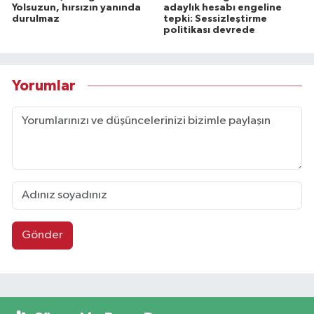
Yolsuzun, hırsızın yanında
adaylık hesabı engeline
durulmaz
tepki: Sessizleştirme
politikası devrede
Yorumlar
Gönder