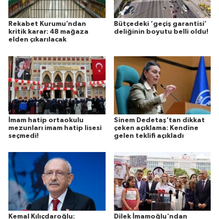
Rekabet Kurumu’ndan
Bütçedeki ‘geçiş garantisi’
kritik karar: 48 mağaza
deliğinin boyutu belli oldu!
elden çıkarılacak
İmam hatip ortaokulu
Sinem Dedetaş'tan dikkat
mezunları imam hatip lisesi
çeken açıklama: Kendine
seçmedi!
gelen teklifi açıkladı
Kemal Kılıçdaroğlu:
Dilek İmamoğlu'ndan