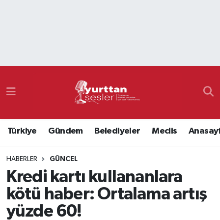
Nöbetçi Eczaneler
Hava Durumu
Namaz Vakitleri
Trafik Durumu
Türkiye
Gündem
Belediyeler
Meclis
Anasay
Süper Lig Puan Durumu ve Fikstür
HABERLER
GÜNCEL
Tüm Manşetler
Kredi kartı kullananlara
Son Dakika Haberleri
kötü haber: Ortalama artış
yüzde 60!
Haber Arşivi