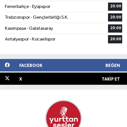
Fenerbahçe - Eyüpspor
20:00
Trabzonspor - Gençlerbirliği S.K.
20:00
Kasımpaşa - Galatasaray
20:00
Antalyaspor - Kocaelispor
20:00
FACEBOOK
BEĞEN
X
TAKIP ET