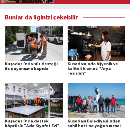
Bunlar da ilginizi çekebilir
Kuşadası'nda süt desteği
Kuşadası'nda hijyenik ve
ile dayanışma kapıda
kaliteli hizmet: "Arya
Tesisleri"
Kuşadası'nda destek
Kuşadası Belediyesi'nden
köprüsü: "Ada Kıyafet Evi"
sahil hattına yoğun mesai