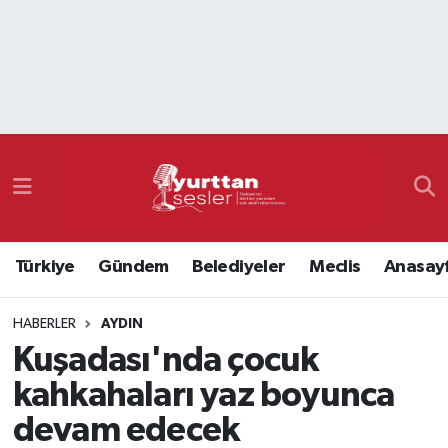
Nöbetçi Eczaneler
Hava Durumu
Namaz Vakitleri
Trafik Durumu
Türkiye
Gündem
Belediyeler
Meclis
Anasay
Süper Lig Puan Durumu ve Fikstür
HABERLER
AYDIN
Tüm Manşetler
Kuşadası'nda çocuk
Son Dakika Haberleri
kahkahaları yaz boyunca
devam edecek
Haber Arşivi