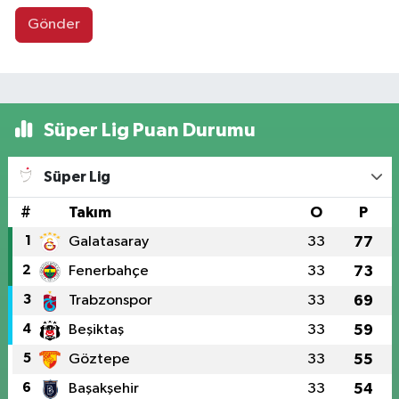
Gönder
Süper Lig Puan Durumu
Süper Lig
#
Takım
O
P
1
Galatasaray
33
77
2
Fenerbahçe
33
73
3
Trabzonspor
33
69
4
Beşiktaş
33
59
5
Göztepe
33
55
6
Başakşehir
33
54