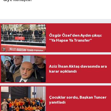
Özgür Özel’den Aydın çıkışı:
"Ya Hapse Ya Transfer"
Aziz İhsan Aktaş davasında ara
karar açıklandı
Çocuklar sordu, Başkan Tuncer
yanıtladı