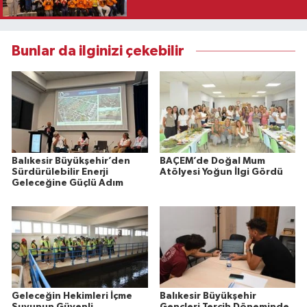
Bunlar da ilginizi çekebilir
Balıkesir Büyükşehir’den
BAÇEM’de Doğal Mum
Sürdürülebilir Enerji
Atölyesi Yoğun İlgi Gördü
Geleceğine Güçlü Adım
Geleceğin Hekimleri İçme
Balıkesir Büyükşehir
Suyunun Güvenli
Gençleri Tercih Döneminde