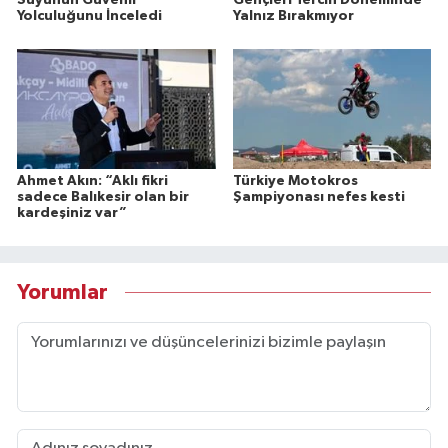
Yolculuğunu İnceledi
Yalnız Bırakmıyor
Ahmet Akın: “Aklı fikri
Türkiye Motokros
sadece Balıkesir olan bir
Şampiyonası nefes kesti
kardeşiniz var”
Yorumlar