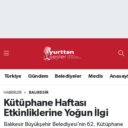
Nöbetçi Eczaneler
Hava Durumu
Namaz Vakitleri
Trafik Durumu
Türkiye
Gündem
Belediyeler
Meclis
Anasay
Süper Lig Puan Durumu ve Fikstür
HABERLER
BALIKESIR
Tüm Manşetler
Kütüphane Haftası
Son Dakika Haberleri
Etkinliklerine Yoğun İlgi
Haber Arşivi
Balıkesir Büyükşehir Belediyesi’nin 62. Kütüphane