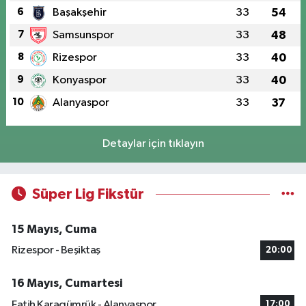
6
Başakşehir
33
54
7
Samsunspor
33
48
8
Rizespor
33
40
9
Konyaspor
33
40
10
Alanyaspor
33
37
Detaylar için tıklayın
Süper Lig Fikstür
15 Mayıs, Cuma
Rizespor - Beşiktaş
20:00
16 Mayıs, Cumartesi
Fatih Karagümrük - Alanyaspor
17:00