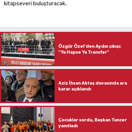
kitapseveri buluşturacak.
Özgür Özel’den Aydın çıkışı:
"Ya Hapse Ya Transfer"
Aziz İhsan Aktaş davasında ara
karar açıklandı
Çocuklar sordu, Başkan Tuncer
yanıtladı