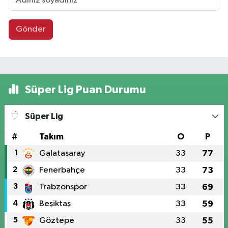
Gönder
Süper Lig Puan Durumu
Süper Lig
#
Takım
O
P
1
Galatasaray
33
77
2
Fenerbahçe
33
73
3
Trabzonspor
33
69
4
Beşiktaş
33
59
5
Göztepe
33
55