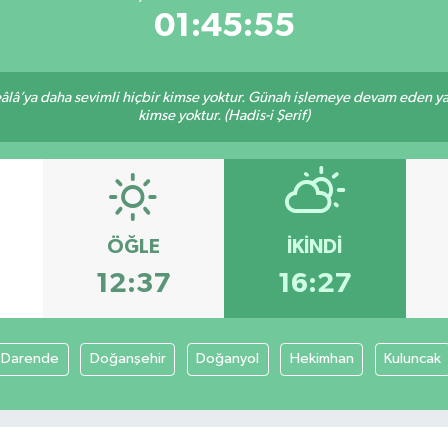
01:45:55
lâ’ya daha sevimli hiçbir kimse yoktur. Günah işlemeye devam eden yaşl
kimse yoktur. (Hadis-i Şerif)
ÖĞLE
İKINDI
12:37
16:27
Darende
Doğanşehir
Doğanyol
Hekimhan
Kuluncak