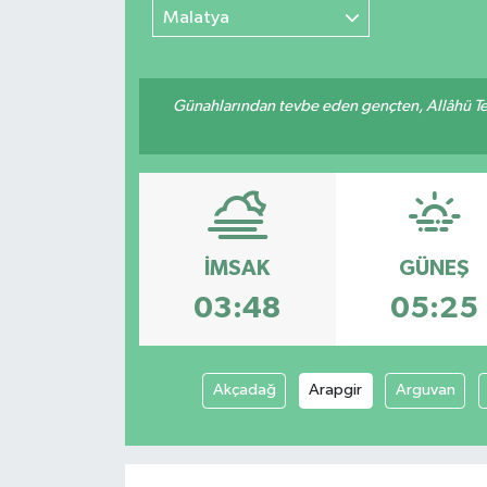
Malatya
Günahlarından tevbe eden gençten, Allâhü Teâ
İMSAK
GÜNEŞ
03:48
05:25
Akçadağ
Arapgir
Arguvan