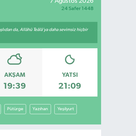
7 Ağustos 2026
24 Safer 1448
ıdan da, Allâhü Teâlâ’ya daha sevimsiz hiçbir
AKŞAM
YATSI
19:39
21:09
Pütürge
Yazıhan
Yeşilyurt