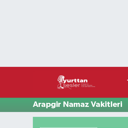
Nöbetçi Eczaneler
Hava Durumu
Namaz Vakitleri
Trafik Durumu
Süper Lig Puan Durumu ve Fikstür
Tüm Manşetler
Arapgir Namaz Vakitleri
Son Dakika Haberleri
Haber Arşivi