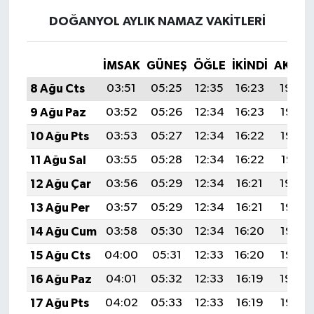
DOĞANYOL AYLIK NAMAZ VAKITLERI
İMSAK
GÜNEŞ
ÖĞLE
İKINDI
AKŞA
8 Ağu Cts
03:51
05:25
12:35
16:23
19:34
9 Ağu Paz
03:52
05:26
12:34
16:23
19:33
10 Ağu Pts
03:53
05:27
12:34
16:22
19:32
11 Ağu Sal
03:55
05:28
12:34
16:22
19:31
12 Ağu Çar
03:56
05:29
12:34
16:21
19:29
13 Ağu Per
03:57
05:29
12:34
16:21
19:28
14 Ağu Cum
03:58
05:30
12:34
16:20
19:27
15 Ağu Cts
04:00
05:31
12:33
16:20
19:26
16 Ağu Paz
04:01
05:32
12:33
16:19
19:24
17 Ağu Pts
04:02
05:33
12:33
16:19
19:23