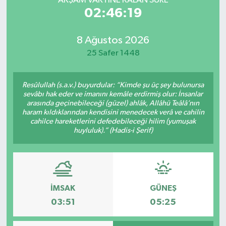
AKŞAM VAKTİNE KALAN SÜRE
02:46:19
8 Ağustos 2026
25 Safer 1448
Resûlullah (s.a.v.) buyurdular: “Kimde şu üç şey bulunursa
sevâbı hak eder ve imanını kemâle erdirmiş olur: İnsanlar
arasında geçinebileceği (güzel) ahlâk, Allâhü Teâlâ’nın
haram kıldıklarından kendisini menedecek verâ ve cahilin
cahilce hareketlerini defedebileceği hilim (yumuşak
huyluluk).” (Hadis-i Şerif)
İMSAK
GÜNEŞ
03:51
05:25