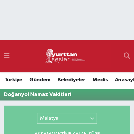
Nöbetçi Eczaneler
Hava Durumu
Namaz Vakitleri
Trafik Durumu
Türkiye
Gündem
Belediyeler
Meclis
Anasay
Süper Lig Puan Durumu ve Fikstür
Doğanyol Namaz Vakitleri
Tüm Manşetler
Son Dakika Haberleri
Malatya
Haber Arşivi