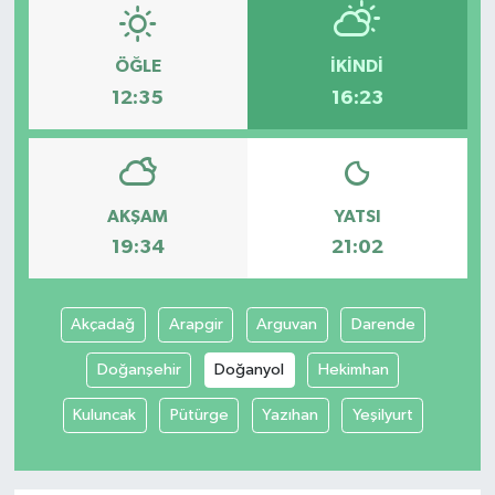
ÖĞLE
İKINDI
12:35
16:23
AKŞAM
YATSI
19:34
21:02
Akçadağ
Arapgir
Arguvan
Darende
Doğanşehir
Doğanyol
Hekimhan
Kuluncak
Pütürge
Yazıhan
Yeşilyurt