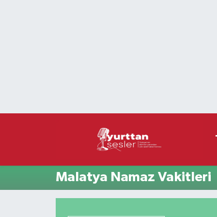
Nöbetçi Eczaneler
Hava Durumu
Namaz Vakitleri
Trafik Durumu
Süper Lig Puan Durumu ve Fikstür
Tüm Manşetler
Malatya Namaz Vakitleri
Son Dakika Haberleri
Haber Arşivi