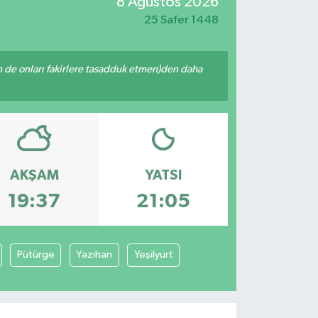
8 Ağustos 2026
25 Safer 1448
enin de onları fakirlere tasadduk etmen)den daha
AKŞAM
YATSI
19:37
21:05
Pütürge
Yazıhan
Yeşilyurt