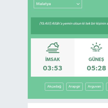
Malatya
(Yâ Ali!) Allâh’a yemin olsun ki tek bir kişini
İMSAK
GÜNEŞ
03:53
05:28
Akçadağ
Arapgir
Arguvan