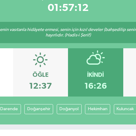
01:57:12
n senin vasıtanla hidâyete ermesi, senin için kızıl develer (bahşedilip s
hayırlıdır. (Hadis-i Şerif)
ÖĞLE
İKINDI
12:37
16:26
Darende
Doğanşehir
Doğanyol
Hekimhan
Kuluncak