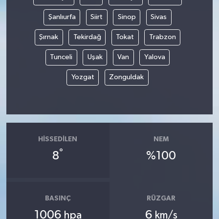
Şanlıurfa
Siirt
Sinop
Sivas
Şırnak
Tekirdağ
Tokat
Trabzon
Tunceli
Uşak
Van
Yalova
Yozgat
Zonguldak
HISSEDILEN
NEM
°
8
%100
BASINÇ
RÜZGAR
1006
6
hpa
km/s