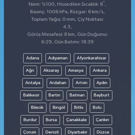
°
Nem: %100, Hissedilen Sıcaklık: 8
,
Basınç: 1006 hPa, Rüzgar: 6 km/s,
Toplam Yağış: 0 mm, Çiy Noktası:
4.5,
Görüş Mesafesi: 8 km, Gün Doğumu:
6:29, Gün Batımı: 18:39
Adana
Adıyaman
Afyonkarahisar
Ağrı
Aksaray
Amasya
Ankara
Antalya
Ardahan
Artvin
Aydın
Balıkesir
Bartın
Batman
Bayburt
Bilecik
Bingöl
Bitlis
Bolu
Burdur
Bursa
Çanakkale
Çankırı
Çorum
Denizli
Diyarbakır
Düzce