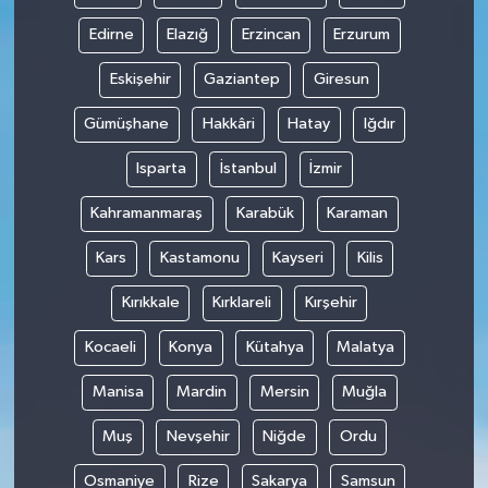
Edirne
Elazığ
Erzincan
Erzurum
Eskişehir
Gaziantep
Giresun
Gümüşhane
Hakkâri
Hatay
Iğdır
Isparta
İstanbul
İzmir
Kahramanmaraş
Karabük
Karaman
Kars
Kastamonu
Kayseri
Kilis
Kırıkkale
Kırklareli
Kırşehir
Kocaeli
Konya
Kütahya
Malatya
Manisa
Mardin
Mersin
Muğla
Muş
Nevşehir
Niğde
Ordu
Osmaniye
Rize
Sakarya
Samsun