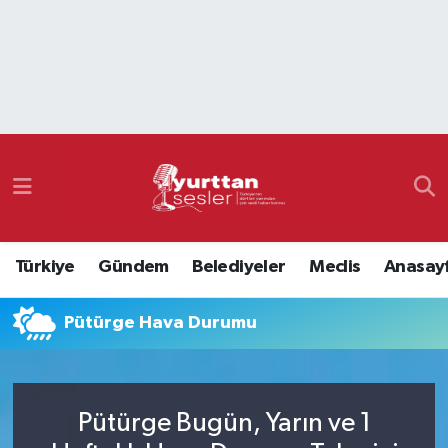
Nöbetçi Eczaneler
Hava Durumu
Namaz Vakitleri
Trafik Durumu
Türkiye
Gündem
Belediyeler
Meclis
Anasay
Süper Lig Puan Durumu ve Fikstür
Pütürge Hava Durumu
Tüm Manşetler
Son Dakika Haberleri
Pütürge Bugün, Yarın ve 1
Haber Arşivi