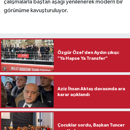
çalışmalarla baştan aşağı yenilenerek modern bir
görünüme kavuşturuluyor.
Özgür Özel’den Aydın çıkışı:
"Ya Hapse Ya Transfer"
Aziz İhsan Aktaş davasında ara
karar açıklandı
Çocuklar sordu, Başkan Tuncer