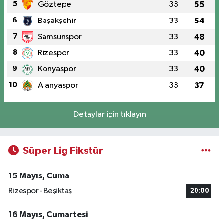
5
Göztepe
33
55
6
Başakşehir
33
54
7
Samsunspor
33
48
8
Rizespor
33
40
9
Konyaspor
33
40
10
Alanyaspor
33
37
Detaylar için tıklayın
Süper Lig Fikstür
15 Mayıs, Cuma
Rizespor - Beşiktaş
20:00
16 Mayıs, Cumartesi