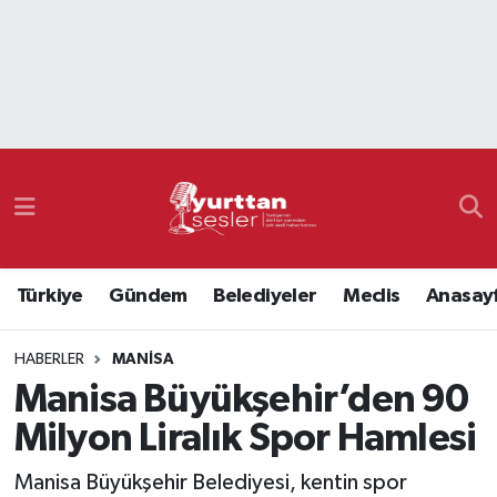
Nöbetçi Eczaneler
Hava Durumu
Namaz Vakitleri
Trafik Durumu
Türkiye
Gündem
Belediyeler
Meclis
Anasay
Süper Lig Puan Durumu ve Fikstür
HABERLER
MANISA
Tüm Manşetler
Manisa Büyükşehir’den 90
Son Dakika Haberleri
Milyon Liralık Spor Hamlesi
Haber Arşivi
Manisa Büyükşehir Belediyesi, kentin spor