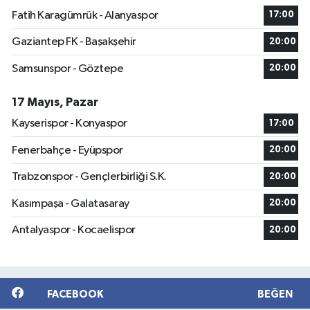
Fatih Karagümrük - Alanyaspor
17:00
Gaziantep FK - Başakşehir
20:00
Samsunspor - Göztepe
20:00
17 Mayıs, Pazar
Kayserispor - Konyaspor
17:00
Fenerbahçe - Eyüpspor
20:00
Trabzonspor - Gençlerbirliği S.K.
20:00
Kasımpaşa - Galatasaray
20:00
Antalyaspor - Kocaelispor
20:00
FACEBOOK
BEĞEN