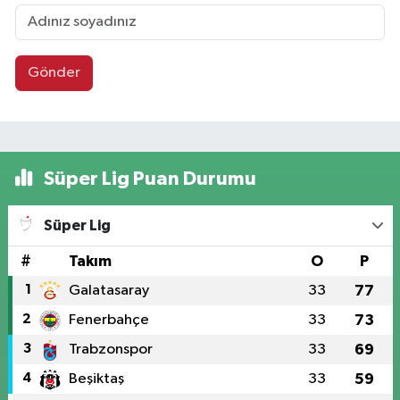
Gönder
Süper Lig Puan Durumu
Süper Lig
#
Takım
O
P
1
Galatasaray
33
77
2
Fenerbahçe
33
73
3
Trabzonspor
33
69
4
Beşiktaş
33
59