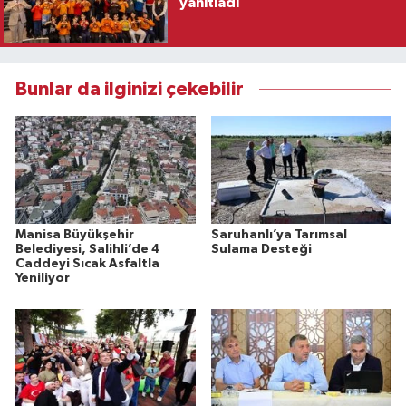
yanıtladı
Bunlar da ilginizi çekebilir
Manisa Büyükşehir
Saruhanlı’ya Tarımsal
Belediyesi, Salihli’de 4
Sulama Desteği
Caddeyi Sıcak Asfaltla
Yeniliyor