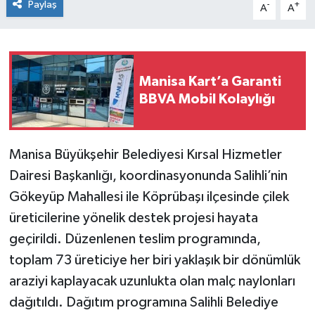
Paylaş
-
+
A
A
Manisa Kart’a Garanti
BBVA Mobil Kolaylığı
Manisa Büyükşehir Belediyesi Kırsal Hizmetler
Dairesi Başkanlığı, koordinasyonunda Salihli’nin
Gökeyüp Mahallesi ile Köprübaşı ilçesinde çilek
üreticilerine yönelik destek projesi hayata
geçirildi. Düzenlenen teslim programında,
toplam 73 üreticiye her biri yaklaşık bir dönümlük
araziyi kaplayacak uzunlukta olan malç naylonları
dağıtıldı. Dağıtım programına Salihli Belediye