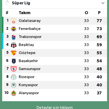
Süper Lig
#
Takım
O
P
1
Galatasaray
33
77
2
Fenerbahçe
33
73
3
Trabzonspor
33
69
4
Beşiktaş
33
59
5
Göztepe
33
55
6
Başakşehir
33
54
7
Samsunspor
33
48
8
Rizespor
33
40
9
Konyaspor
33
40
10
Alanyaspor
33
37
Detaylar için tıklayın