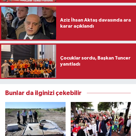
Aziz İhsan Aktaş davasında ara
karar açıklandı
Çocuklar sordu, Başkan Tuncer
yanıtladı
Bunlar da ilginizi çekebilir