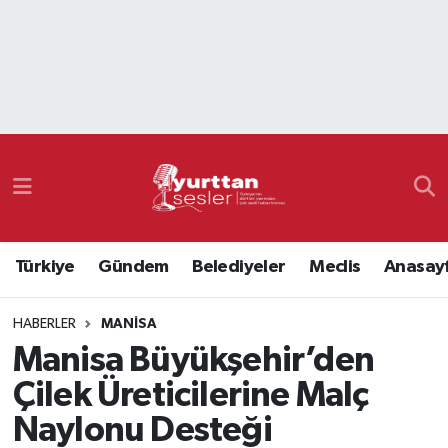
Nöbetçi Eczaneler
Hava Durumu
Namaz Vakitleri
Trafik Durumu
Türkiye
Gündem
Belediyeler
Meclis
Anasay
Süper Lig Puan Durumu ve Fikstür
HABERLER
MANISA
Tüm Manşetler
Manisa Büyükşehir’den
Son Dakika Haberleri
Çilek Üreticilerine Malç
Naylonu Desteği
Haber Arşivi