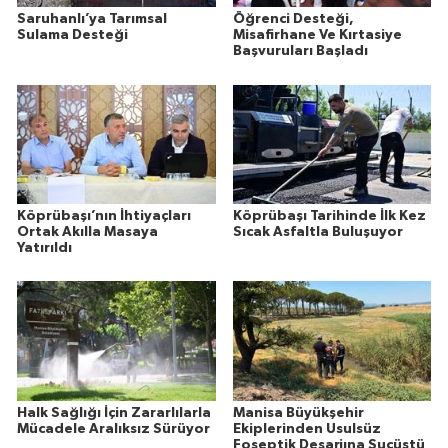
Saruhanlı’ya Tarımsal
Öğrenci Desteği,
Sulama Desteği
Misafirhane Ve Kırtasiye
Başvuruları Başladı
Köprübaşı’nın İhtiyaçları
Köprübaşı Tarihinde İlk Kez
Ortak Akılla Masaya
Sıcak Asfaltla Buluşuyor
Yatırıldı
Halk Sağlığı İçin Zararlılarla
Manisa Büyükşehir
Mücadele Aralıksız Sürüyor
Ekiplerinden Usulsüz
Foseptik Deşarjına Suçüstü