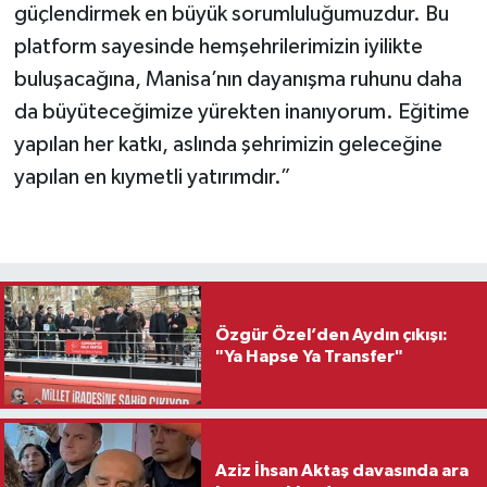
güçlendirmek en büyük sorumluluğumuzdur. Bu
platform sayesinde hemşehrilerimizin iyilikte
buluşacağına, Manisa’nın dayanışma ruhunu daha
da büyüteceğimize yürekten inanıyorum. Eğitime
yapılan her katkı, aslında şehrimizin geleceğine
yapılan en kıymetli yatırımdır.”
Özgür Özel’den Aydın çıkışı:
"Ya Hapse Ya Transfer"
Aziz İhsan Aktaş davasında ara