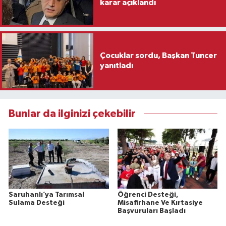
karar açıklandı
Çocuklar sordu, Başkan Tuncer
yanıtladı
Bunlar da ilginizi çekebilir
Saruhanlı’ya Tarımsal
Öğrenci Desteği,
Sulama Desteği
Misafirhane Ve Kırtasiye
Başvuruları Başladı