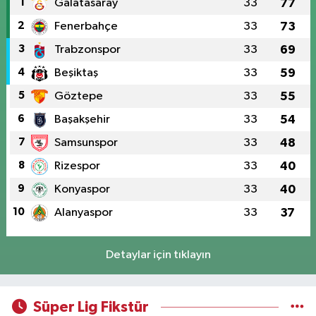
1
Galatasaray
33
77
2
Fenerbahçe
33
73
3
Trabzonspor
33
69
4
Beşiktaş
33
59
5
Göztepe
33
55
6
Başakşehir
33
54
7
Samsunspor
33
48
8
Rizespor
33
40
9
Konyaspor
33
40
10
Alanyaspor
33
37
Detaylar için tıklayın
Süper Lig Fikstür