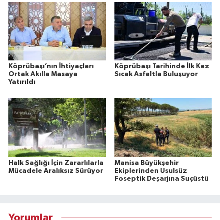
Köprübaşı’nın İhtiyaçları
Köprübaşı Tarihinde İlk Kez
Ortak Akılla Masaya
Sıcak Asfaltla Buluşuyor
Yatırıldı
Halk Sağlığı İçin Zararlılarla
Manisa Büyükşehir
Mücadele Aralıksız Sürüyor
Ekiplerinden Usulsüz
Foseptik Deşarjına Suçüstü
Yorumlar