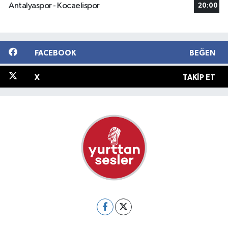
Antalyaspor - Kocaelispor
20:00
FACEBOOK
BEĞEN
X
TAKIP ET