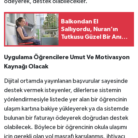
ödeyerek, destek olabilecekler.
Balkondan El
Sallıyordu, Nuran’ın
Tutkusu Güzel Bir Anıya
Dönüştü
Uygulama Öğrencilere Umut Ve Motivasyon
Kaynağı Olacak
Dijital ortamda yayınlanan başvurular sayesinde
destek vermek isteyenler, dilerlerse sistemin
yönlendirmesiyle listede yer alan bir öğrencinin
ulaşım kartına bakiye yükleyerek ya da sistemde
bulunan bir faturayı ödeyerek doğrudan destek
olabilecek. Böylece bir öğrencinin okula ulaşımı
için gerekli olan yol masrafı karşılanmış, ihtiyacı