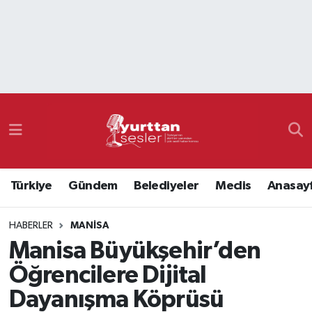
Nöbetçi Eczaneler
Hava Durumu
Namaz Vakitleri
Trafik Durumu
Türkiye
Gündem
Belediyeler
Meclis
Anasay
Süper Lig Puan Durumu ve Fikstür
HABERLER
MANISA
Tüm Manşetler
Manisa Büyükşehir’den
Son Dakika Haberleri
Öğrencilere Dijital
Dayanışma Köprüsü
Haber Arşivi