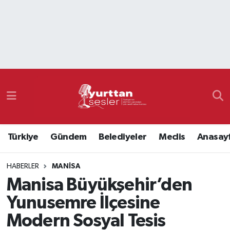
Nöbetçi Eczaneler
Hava Durumu
Namaz Vakitleri
Trafik Durumu
Türkiye
Gündem
Belediyeler
Meclis
Anasay
Süper Lig Puan Durumu ve Fikstür
HABERLER
MANISA
Tüm Manşetler
Manisa Büyükşehir’den
Son Dakika Haberleri
Yunusemre İlçesine
Modern Sosyal Tesis
Haber Arşivi