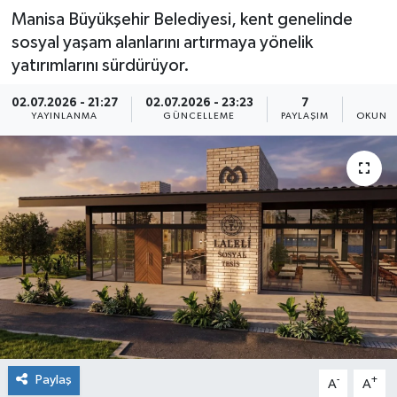
Manisa Büyükşehir Belediyesi, kent genelinde
sosyal yaşam alanlarını artırmaya yönelik
yatırımlarını sürdürüyor.
02.07.2026 - 21:27
02.07.2026 - 23:23
7
2
YAYINLANMA
GÜNCELLEME
PAYLAŞIM
OKUNMA
Paylaş
-
+
A
A