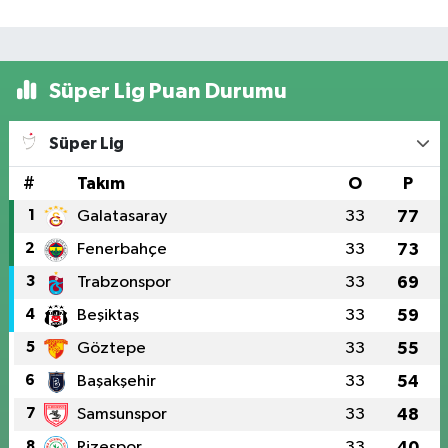
Süper Lig Puan Durumu
Süper Lig
#
Takım
O
P
1
Galatasaray
33
77
2
Fenerbahçe
33
73
3
Trabzonspor
33
69
4
Beşiktaş
33
59
5
Göztepe
33
55
6
Başakşehir
33
54
7
Samsunspor
33
48
8
Rizespor
33
40