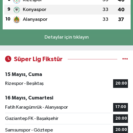
9
Konyaspor
33
40
10
Alanyaspor
33
37
Detaylar için tıklayın
Süper Lig Fikstür
15 Mayıs, Cuma
Rizespor - Beşiktaş
20:00
16 Mayıs, Cumartesi
Fatih Karagümrük - Alanyaspor
17:00
Gaziantep FK - Başakşehir
20:00
Samsunspor - Göztepe
20:00