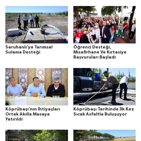
Saruhanlı’ya Tarımsal
Öğrenci Desteği,
Sulama Desteği
Misafirhane Ve Kırtasiye
Başvuruları Başladı
Köprübaşı’nın İhtiyaçları
Köprübaşı Tarihinde İlk Kez
Ortak Akılla Masaya
Sıcak Asfaltla Buluşuyor
Yatırıldı