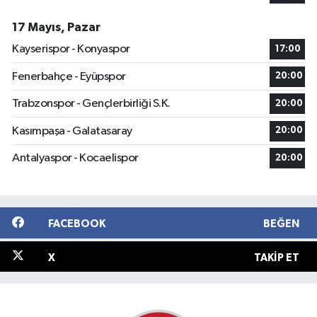
17 Mayıs, Pazar
Kayserispor - Konyaspor
17:00
Fenerbahçe - Eyüpspor
20:00
Trabzonspor - Gençlerbirliği S.K.
20:00
Kasımpaşa - Galatasaray
20:00
Antalyaspor - Kocaelispor
20:00
FACEBOOK
BEĞEN
X
TAKIP ET