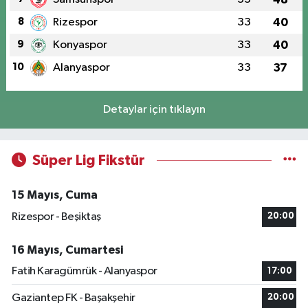
8
Rizespor
33
40
9
Konyaspor
33
40
10
Alanyaspor
33
37
Detaylar için tıklayın
Süper Lig Fikstür
15 Mayıs, Cuma
Rizespor - Beşiktaş
20:00
16 Mayıs, Cumartesi
Fatih Karagümrük - Alanyaspor
17:00
Gaziantep FK - Başakşehir
20:00