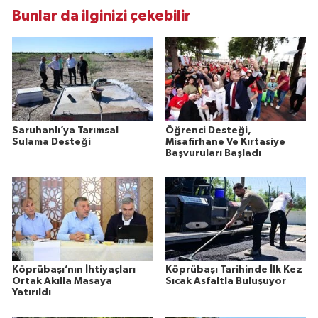
Bunlar da ilginizi çekebilir
Saruhanlı’ya Tarımsal
Öğrenci Desteği,
Sulama Desteği
Misafirhane Ve Kırtasiye
Başvuruları Başladı
Köprübaşı’nın İhtiyaçları
Köprübaşı Tarihinde İlk Kez
Ortak Akılla Masaya
Sıcak Asfaltla Buluşuyor
Yatırıldı