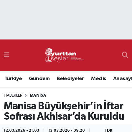
Nöbetçi Eczaneler
Hava Durumu
Namaz Vakitleri
Trafik Durumu
Türkiye
Gündem
Belediyeler
Meclis
Anasay
Süper Lig Puan Durumu ve Fikstür
HABERLER
MANISA
Tüm Manşetler
Manisa Büyükşehir’in İftar
Son Dakika Haberleri
Sofrası Akhisar’da Kuruldu
Haber Arşivi
12.03.2026 - 21:03
13.03.2026 - 09:20
1 DK