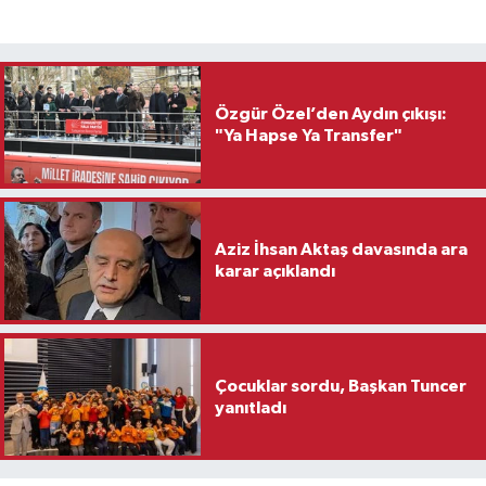
Özgür Özel’den Aydın çıkışı:
"Ya Hapse Ya Transfer"
Aziz İhsan Aktaş davasında ara
karar açıklandı
Çocuklar sordu, Başkan Tuncer
yanıtladı