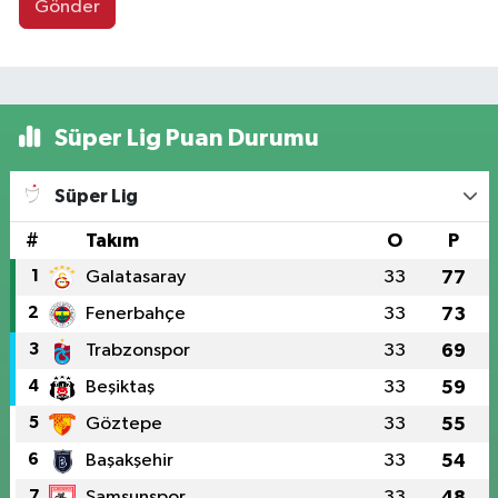
Gönder
Süper Lig Puan Durumu
Süper Lig
#
Takım
O
P
1
Galatasaray
33
77
2
Fenerbahçe
33
73
3
Trabzonspor
33
69
4
Beşiktaş
33
59
5
Göztepe
33
55
6
Başakşehir
33
54
7
Samsunspor
33
48