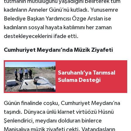
tutmanın mutluluğunu yaşadığını belirterek tüm
kadınların Anneler Günü’nü kutladı. Yunusemre
Belediye Başkan Yardımcısı Özge Arslan ise
kadınların sosyal hayata katılımını her zaman
destekleyeceklerini ifade etti.
Cumhuriyet Meydanı’nda Müzik Ziyafeti
Saruhanlı’ya Tarımsal
Sulama Desteği
Günün finalinde coşku, Cumhuriyet Meydanı’na
taşındı. Dünyaca ünlü klarnet virtüözü Hüsnü
Şenlendirici, meydanı dolduran binlerce
Manisalıya müzik ziyafeti çekti. Vatandaşların