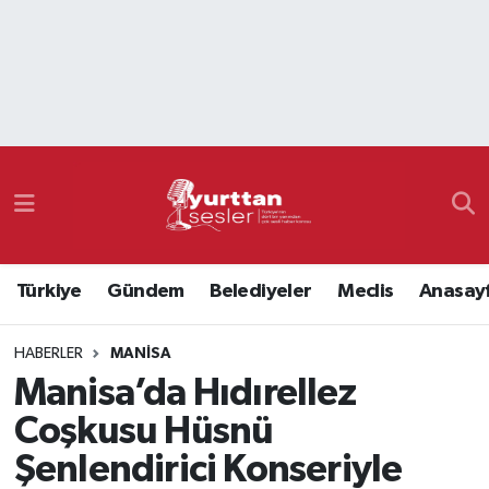
Nöbetçi Eczaneler
Hava Durumu
Namaz Vakitleri
Trafik Durumu
Türkiye
Gündem
Belediyeler
Meclis
Anasay
Süper Lig Puan Durumu ve Fikstür
HABERLER
MANISA
Tüm Manşetler
Manisa’da Hıdırellez
Son Dakika Haberleri
Coşkusu Hüsnü
Şenlendirici Konseriyle
Haber Arşivi