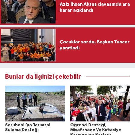
Aziz İhsan Aktaş davasında ara
karar açıklandı
Çocuklar sordu, Başkan Tuncer
yanıtladı
Bunlar da ilginizi çekebilir
Saruhanlı’ya Tarımsal
Öğrenci Desteği,
Sulama Desteği
Misafirhane Ve Kırtasiye
Başvuruları Başladı