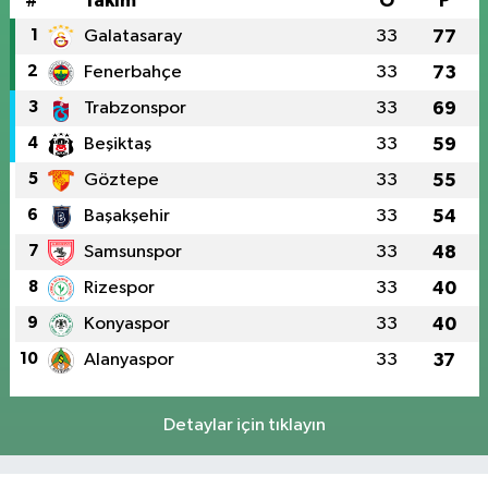
#
Takım
O
P
1
Galatasaray
33
77
2
Fenerbahçe
33
73
3
Trabzonspor
33
69
4
Beşiktaş
33
59
5
Göztepe
33
55
6
Başakşehir
33
54
7
Samsunspor
33
48
8
Rizespor
33
40
9
Konyaspor
33
40
10
Alanyaspor
33
37
Detaylar için tıklayın