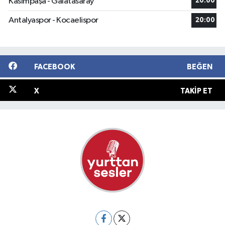
Kasımpaşa - Galatasaray
20:00
Antalyaspor - Kocaelispor
20:00
FACEBOOK
BEĞEN
X
TAKIP ET