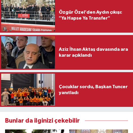
Özgür Özel’den Aydın çıkışı:
"Ya Hapse Ya Transfer"
Aziz İhsan Aktaş davasında ara
karar açıklandı
Çocuklar sordu, Başkan Tuncer
yanıtladı
Bunlar da ilginizi çekebilir