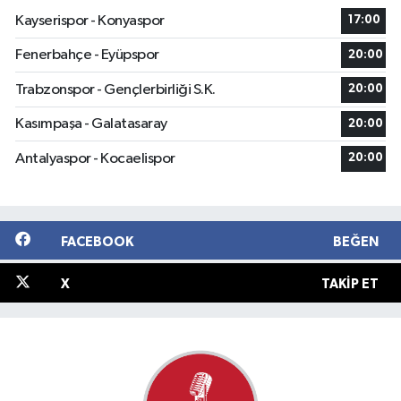
Kayserispor - Konyaspor
17:00
Fenerbahçe - Eyüpspor
20:00
Trabzonspor - Gençlerbirliği S.K.
20:00
Kasımpaşa - Galatasaray
20:00
Antalyaspor - Kocaelispor
20:00
FACEBOOK
BEĞEN
X
TAKIP ET