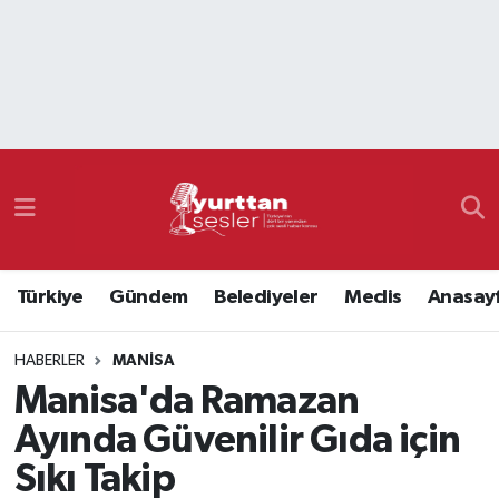
Nöbetçi Eczaneler
Hava Durumu
Namaz Vakitleri
Trafik Durumu
Türkiye
Gündem
Belediyeler
Meclis
Anasay
Süper Lig Puan Durumu ve Fikstür
HABERLER
MANISA
Tüm Manşetler
Manisa'da Ramazan
Son Dakika Haberleri
Ayında Güvenilir Gıda için
Sıkı Takip
Haber Arşivi