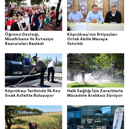
Öğrenci Desteği,
Köprübaşı’nın İhtiyaçları
Misafirhane Ve Kırtasiye
Ortak Akılla Masaya
Başvuruları Başladı
Yatırıldı
Köprübaşı Tarihinde İlk Kez
Halk Sağlığı İçin Zararlılarla
Sıcak Asfaltla Buluşuyor
Mücadele Aralıksız Sürüyor