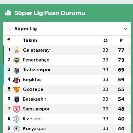
Süper Lig Puan Durumu
Süper Lig
#
Takım
O
P
1
Galatasaray
33
77
2
Fenerbahçe
33
73
3
Trabzonspor
33
69
4
Beşiktaş
33
59
5
Göztepe
33
55
6
Başakşehir
33
54
7
Samsunspor
33
48
8
Rizespor
33
40
9
Konyaspor
33
40