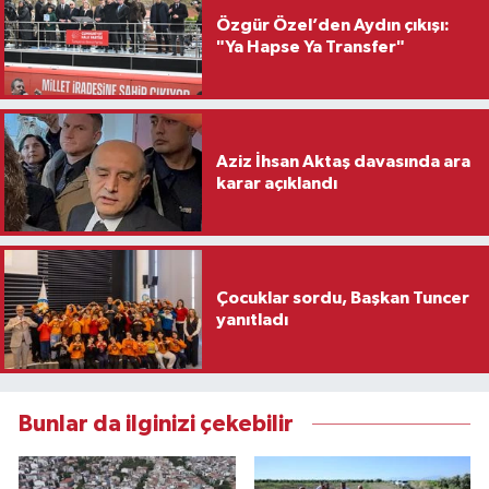
Özgür Özel’den Aydın çıkışı:
"Ya Hapse Ya Transfer"
Aziz İhsan Aktaş davasında ara
karar açıklandı
Çocuklar sordu, Başkan Tuncer
yanıtladı
Bunlar da ilginizi çekebilir