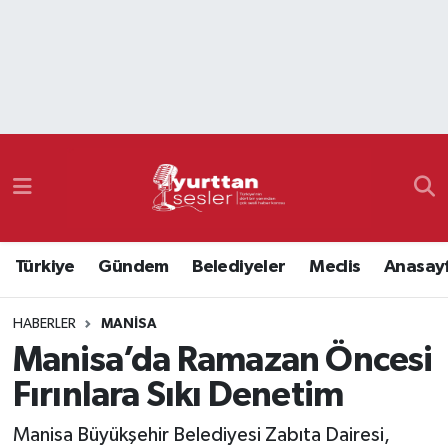
Nöbetçi Eczaneler
Hava Durumu
Namaz Vakitleri
Trafik Durumu
Türkiye
Gündem
Belediyeler
Meclis
Anasay
Süper Lig Puan Durumu ve Fikstür
HABERLER
MANISA
Tüm Manşetler
Manisa’da Ramazan Öncesi
Son Dakika Haberleri
Fırınlara Sıkı Denetim
Haber Arşivi
Manisa Büyükşehir Belediyesi Zabıta Dairesi,