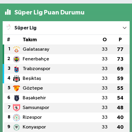
Süper Lig Puan Durumu
Süper Lig
#
Takım
O
P
1
Galatasaray
33
77
2
Fenerbahçe
33
73
3
Trabzonspor
33
69
4
Beşiktaş
33
59
5
Göztepe
33
55
6
Başakşehir
33
54
7
Samsunspor
33
48
8
Rizespor
33
40
9
Konyaspor
33
40