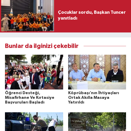
Çocuklar sordu, Başkan Tuncer
yanıtladı
Bunlar da ilginizi çekebilir
Öğrenci Desteği,
Köprübaşı’nın İhtiyaçları
Misafirhane Ve Kırtasiye
Ortak Akılla Masaya
Başvuruları Başladı
Yatırıldı