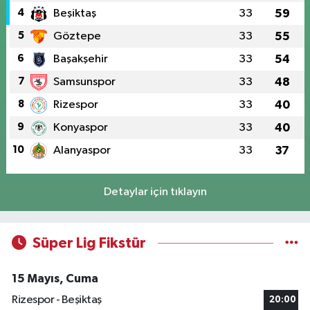
4
Beşiktaş
33
59
5
Göztepe
33
55
6
Başakşehir
33
54
7
Samsunspor
33
48
8
Rizespor
33
40
9
Konyaspor
33
40
10
Alanyaspor
33
37
Detaylar için tıklayın
Süper Lig Fikstür
15 Mayıs, Cuma
Rizespor - Beşiktaş
20:00