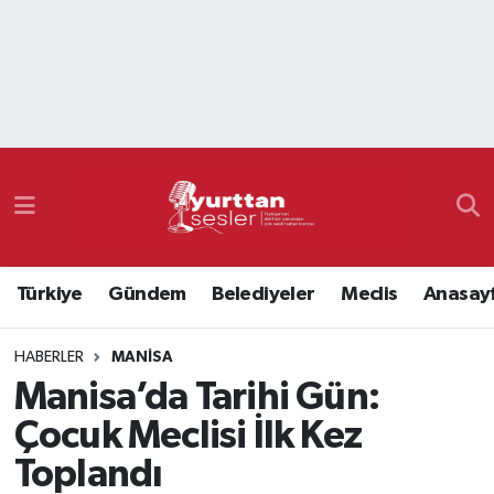
Nöbetçi Eczaneler
Hava Durumu
Namaz Vakitleri
Trafik Durumu
Türkiye
Gündem
Belediyeler
Meclis
Anasay
Süper Lig Puan Durumu ve Fikstür
HABERLER
MANISA
Tüm Manşetler
Manisa’da Tarihi Gün:
Son Dakika Haberleri
Çocuk Meclisi İlk Kez
Toplandı
Haber Arşivi