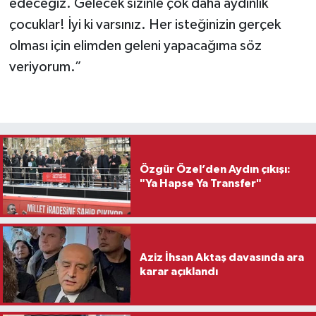
edeceğiz. Gelecek sizinle çok daha aydınlık
çocuklar! İyi ki varsınız. Her isteğinizin gerçek
olması için elimden geleni yapacağıma söz
veriyorum.”
Özgür Özel’den Aydın çıkışı:
"Ya Hapse Ya Transfer"
Aziz İhsan Aktaş davasında ara
karar açıklandı