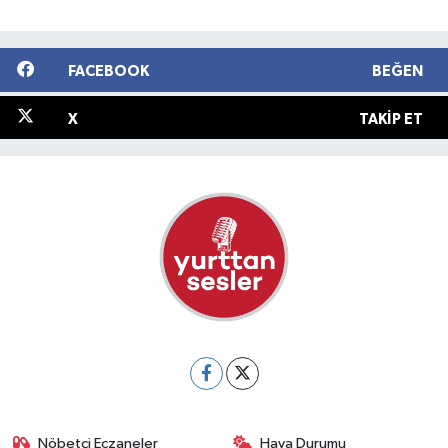
FACEBOOK
BEĞEN
X
TAKIP ET
Nöbetçi Eczaneler
Hava Durumu