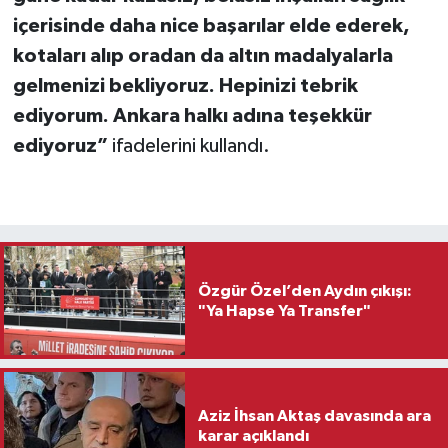
içerisinde daha nice başarılar elde ederek,
kotaları alıp oradan da altın madalyalarla
gelmenizi bekliyoruz. Hepinizi tebrik
ediyorum. Ankara halkı adına teşekkür
ediyoruz”
ifadelerini kullandı.
Özgür Özel’den Aydın çıkışı:
"Ya Hapse Ya Transfer"
Aziz İhsan Aktaş davasında ara
karar açıklandı