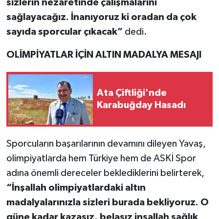
sizlerin nezaretinde çalışmalarını
sağlayacağız. İnanıyoruz ki oradan da çok
sayıda sporcular çıkacak”
dedi.
OLİMPİYATLAR İÇİN ALTIN MADALYA MESAJI
Ata Çiftliği'nde
Karabuğday Hasadı
Sporcuların başarılarının devamını dileyen Yavaş,
olimpiyatlarda hem Türkiye hem de ASKİ Spor
adına önemli dereceler beklediklerini belirterek,
“İnşallah olimpiyatlardaki altın
madalyalarınızla sizleri burada bekliyoruz. O
güne kadar kazasız, belasız inşallah sağlık