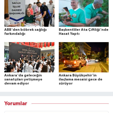
ABB'den böbrek sağlığı
Başkentliler Ata Çiftliği'nde
farkındalığı
Hasat Yaptı
Ankara'da geleceğin
Ankara Büyükşehir'in
sanatçıları yetişmeye
ilaçlama mesaisi gece de
devam ediyor
sürüyor
Yorumlar