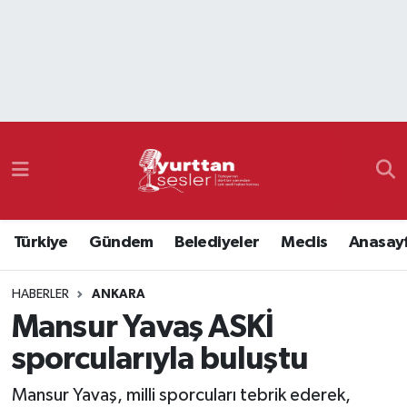
Nöbetçi Eczaneler
Hava Durumu
Namaz Vakitleri
Trafik Durumu
Türkiye
Gündem
Belediyeler
Meclis
Anasay
Süper Lig Puan Durumu ve Fikstür
HABERLER
ANKARA
Tüm Manşetler
Mansur Yavaş ASKİ
Son Dakika Haberleri
sporcularıyla buluştu
Haber Arşivi
Mansur Yavaş, milli sporcuları tebrik ederek,