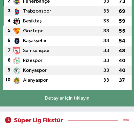
2
Fenerbahçe
33
73
3
Trabzonspor
33
69
4
Beşiktaş
33
59
5
Göztepe
33
55
6
Başakşehir
33
54
7
Samsunspor
33
48
8
Rizespor
33
40
9
Konyaspor
33
40
10
Alanyaspor
33
37
Detaylar için tıklayın
Süper Lig Fikstür