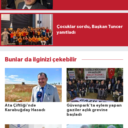
Çocuklar sordu, Başkan Tuncer
yanıtladı
Bunlar da ilginizi çekebilir
Ata Çiftliği'nde
Güvenpark'ta eylem yapan
Karabuğday Hasadı
gaziler açlık grevine
başladı