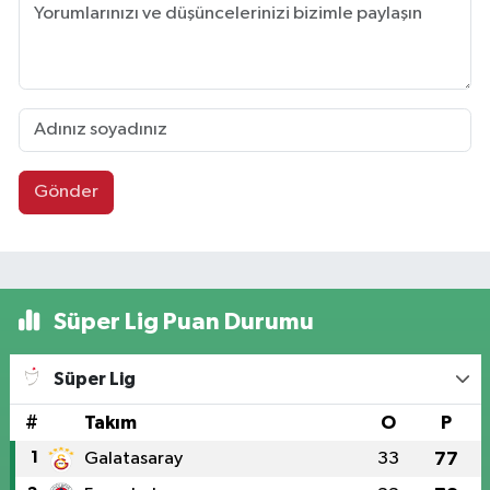
Gönder
Süper Lig Puan Durumu
Süper Lig
#
Takım
O
P
1
Galatasaray
33
77