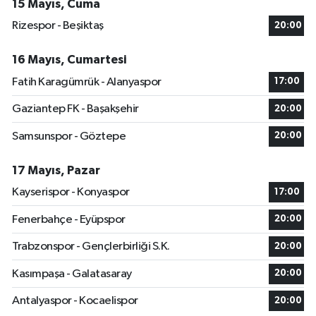
15 Mayıs, Cuma
Rizespor - Beşiktaş
20:00
16 Mayıs, Cumartesi
Fatih Karagümrük - Alanyaspor
17:00
Gaziantep FK - Başakşehir
20:00
Samsunspor - Göztepe
20:00
17 Mayıs, Pazar
Kayserispor - Konyaspor
17:00
Fenerbahçe - Eyüpspor
20:00
Trabzonspor - Gençlerbirliği S.K.
20:00
Kasımpaşa - Galatasaray
20:00
Antalyaspor - Kocaelispor
20:00