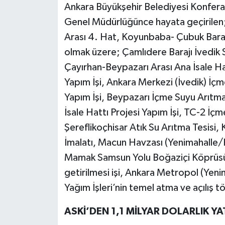
Ankara Büyükşehir Belediyesi Konfe
Genel Müdürlüğünce hayata geçirilen;
Arası 4. Hat, Koyunbaba- Çubuk Barajla
olmak üzere; Çamlıdere Barajı İvedik S
Çayırhan-Beypazarı Arası Ana İsale Ha
Yapım İşi, Ankara Merkezi (İvedik) İçm
Yapım İşi, Beypazarı İçme Suyu Arıtm
İsale Hattı Projesi Yapım İşi, TC-2 İç
Şereflikoçhisar Atık Su Arıtma Tesisi,
İmalatı, Macun Havzası (Yenimahalle/
Mamak Samsun Yolu Boğaziçi Köprüsü H
getirilmesi işi, Ankara Metropol (Yen
Yağım İşleri’nin temel atma ve açılış tö
ASKİ’DEN 1,1 MİLYAR DOLARLIK YA