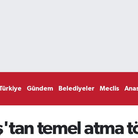
Türkiye
Gündem
Belediyeler
Meclis
Ana
tan temel atma tör