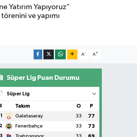
ne Yatırım Yapıyoruz”
törenini ve yapımı
-
+
A
A
Süper Lig Puan Durumu
Süper Lig
#
Takım
O
P
1
Galatasaray
33
77
2
Fenerbahçe
33
73
3
Trabzonspor
33
69