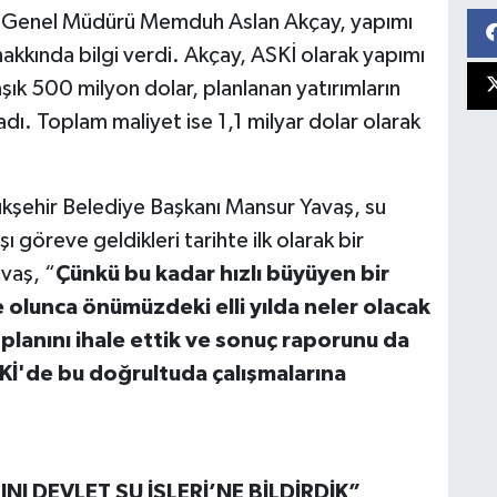
Kİ Genel Müdürü Memduh Aslan Akçay, yapımı
akkında bilgi verdi. Akçay, ASKİ olarak yapımı
ık 500 milyon dolar, planlanan yatırımların
adı. Toplam maliyet ise 1,1 milyar dolar olarak
kşehir Belediye Başkanı Mansur Yavaş, su
ı göreve geldikleri tarihte ilk olarak bir
avaş, “
Çünkü bu kadar hızlı büyüyen bir
 olunca önümüzdeki elli yılda neler olacak
planını ihale ettik ve sonuç raporunu da
ASKİ'de bu doğrultuda çalışmalarına
INI DEVLET SU İŞLERİ’NE BİLDİRDİK”