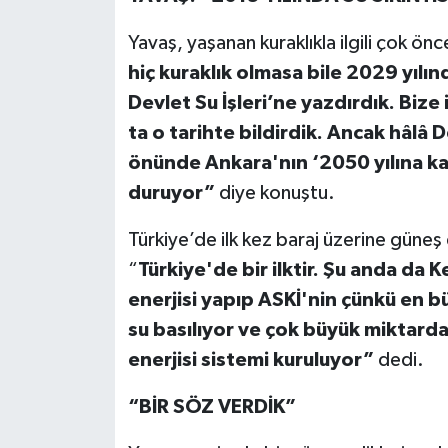
Yavaş, yaşanan kuraklıkla ilgili çok ön
hiç kuraklık olmasa bile 2029 yılın
Devlet Su İşleri’ne yazdırdık. Bize 
ta o tarihte bildirdik. Ancak hâlâ 
önünde Ankara'nın ‘2050 yılına kad
duruyor”
diye konuştu.
Türkiye’de ilk kez baraj üzerine güneş e
“
Türkiye'de bir ilktir. Şu anda da
enerjisi yapıp ASKİ'nin çünkü en bü
su basılıyor ve çok büyük miktarda
enerjisi sistemi kuruluyor”
dedi.
“BİR SÖZ VERDİK”