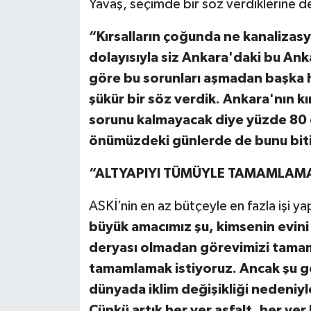
Yavaş, seçimde bir söz verdiklerine de
“Kırsalların çoğunda ne kanalizasy
dolayısıyla siz Ankara'daki bu A
göre bu sorunları aşmadan başka h
şükür bir söz verdik. Ankara'nın kı
sorunu kalmayacak diye yüzde 80 o
önümüzdeki günlerde de bunu biti
“ALTYAPIYI TÜMÜYLE TAMAMLAMA
ASKİ’nin en az bütçeyle en fazla işi 
büyük amacımız şu, kimsenin evini
deryası olmadan görevimizi tamam
tamamlamak istiyoruz. Ancak şu g
dünyada iklim değişikliği nedeniyl
Çünkü artık her yer asfalt, her yer