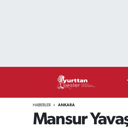
Nöbetçi Eczaneler
Hava Durumu
Namaz Vakitleri
Trafik Durumu
Süper Lig Puan Durumu ve Fikstür
Tüm Manşetler
HABERLER
ANKARA
Son Dakika Haberleri
Mansur Yavaş'
Haber Arşivi