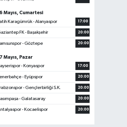
6 Mayıs, Cumartesi
atih Karagümrük - Alanyaspor
17:00
aziantep FK - Başakşehir
20:00
amsunspor - Göztepe
20:00
7 Mayıs, Pazar
ayserispor - Konyaspor
17:00
enerbahçe - Eyüpspor
20:00
rabzonspor - Gençlerbirliği S.K.
20:00
asımpaşa - Galatasaray
20:00
ntalyaspor - Kocaelispor
20:00