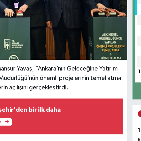
ansur Yavaş, “Ankara’nın Geleceğine Yatırım
1
üdürlüğü’nün önemli projelerinin temel atma
n açılışını gerçekleştirdi.
ehir'den bir ilk daha
e
1
R