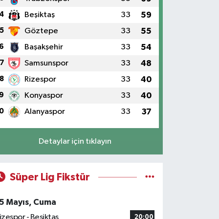
4
Beşiktaş
33
59
5
Göztepe
33
55
6
Başakşehir
33
54
7
Samsunspor
33
48
8
Rizespor
33
40
9
Konyaspor
33
40
0
Alanyaspor
33
37
Detaylar için tıklayın
Süper Lig Fikstür
5 Mayıs, Cuma
izespor - Beşiktaş
20:00