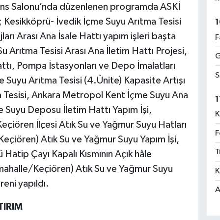
rans Salonu’nda düzenlenen programda ASKİ
 Kesikköprü- İvedik İçme Suyu Arıtma Tesisi
1
rı Arası Ana İsale Hattı yapım işleri başta
F
u Arıtma Tesisi Arası Ana İletim Hattı Projesi,
G
ttı, Pompa İstasyonları ve Depo İmalatları
S
e Suyu Arıtma Tesisi (4.Ünite) Kapasite Artışı
a Tesisi, Ankara Metropol Kent İçme Suyu Ana
1
me Suyu Deposu İletim Hattı Yapım İşi,
K
 Keçiören İlçesi Atık Su ve Yağmur Suyu Hatları
F
Keçiören) Atık Su ve Yağmur Suyu Yapım İşi,
T
atip Çayı Kapalı Kısmının Açık hâle
imahalle/Keçiören) Atık Su ve Yağmur Suyu
K
reni yapıldı.
A
TIRIM