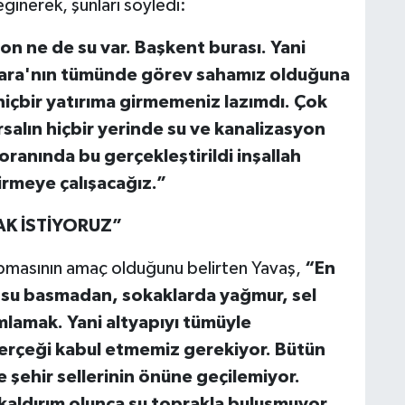
ğinerek, şunları söyledi:
on ne de su var. Başkent burası. Yani
nkara'nın tümünde görev sahamız olduğuna
içbir yatırıma girmemeniz lazımdı. Çok
rsalın hiçbir yerinde su ve kanalizasyon
ranında bu gerçekleştirildi inşallah
rmeye çalışacağız.”
K İSTİYORUZ”
yapmasının amaç olduğunu belirten Yavaş,
“En
 su basmadan, sokaklarda yağmur, sel
lamak. Yani altyapıyı tümüyle
erçeği kabul etmemiz gerekiyor. Bütün
e şehir sellerinin önüne geçilemiyor.
 kaldırım olunca su toprakla buluşmuyor.