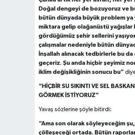
Doğal dengeyi de bozuyoruz ve bura
bütün dünyada büyük problem ya y
miktara gelip olağanüstü yağışlar
gördüğümüz şehir sellerini yaşıyoru
çalışmalar nedeniyle bütün dünyad
İnşallah alınacak tedbirlerle bu da
geçeriz. Şu anda hiçbir şeyimiz no
iklim değişikliğinin sonucu bu”
diye
“HİÇBİR SU SIKINTI VE SEL BASK
GÖRMEK İSTİYORUZ”
Yavaş sözlerine şöyle bitirdi:
“Ama son olarak söyleyeceğim şu
çölleşeceği ortada. Bütün raporla