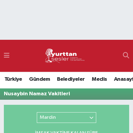
Nöbetçi Eczaneler
Hava Durumu
Namaz Vakitleri
Trafik Durumu
Türkiye
Gündem
Belediyeler
Meclis
Anasay
Süper Lig Puan Durumu ve Fikstür
Nusaybin Namaz Vakitleri
Tüm Manşetler
Son Dakika Haberleri
Mardin
Haber Arşivi