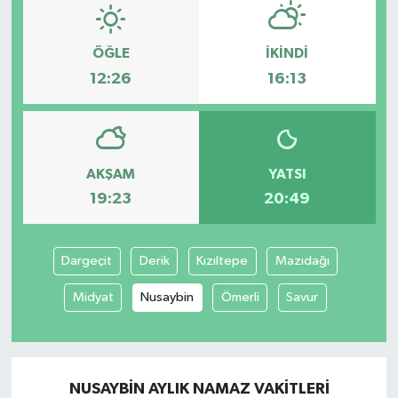
ÖĞLE
İKINDI
12:26
16:13
AKŞAM
YATSI
19:23
20:49
Dargeçit
Derik
Kızıltepe
Mazıdağı
Midyat
Nusaybin
Ömerli
Savur
NUSAYBIN AYLIK NAMAZ VAKITLERI