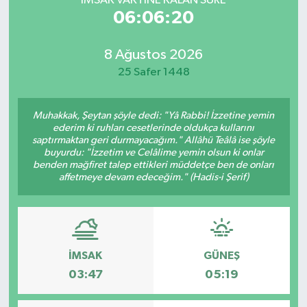
İMSAK VAKTİNE KALAN SÜRE
06:06:20
8 Ağustos 2026
25 Safer 1448
Muhakkak, Şeytan şöyle dedi: "Yâ Rabbi! İzzetine yemin
ederim ki ruhları cesetlerinde oldukça kullarını
saptırmaktan geri durmayacağım." Allâhü Teâlâ ise şöyle
buyurdu: "İzzetim ve Celâlime yemin olsun ki onlar
benden mağfiret talep ettikleri müddetçe ben de onları
affetmeye devam edeceğim." (Hadis-i Şerif)
İMSAK
GÜNEŞ
03:47
05:19