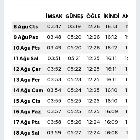
İMSAK
GÜNEŞ
ÖĞLE
İKINDI
AKŞA
8 Ağu Cts
03:47
05:19
12:26
16:13
19:23
9 Ağu Paz
03:48
05:20
12:26
16:12
19:22
10 Ağu Pts
03:49
05:20
12:26
16:12
19:21
11 Ağu Sal
03:51
05:21
12:25
16:11
19:20
12 Ağu Çar
03:52
05:22
12:25
16:11
19:19
13 Ağu Per
03:53
05:23
12:25
16:11
19:17
14 Ağu Cum
03:54
05:24
12:25
16:10
19:16
15 Ağu Cts
03:55
05:25
12:25
16:10
19:15
16 Ağu Paz
03:57
05:25
12:25
16:09
19:14
17 Ağu Pts
03:58
05:26
12:24
16:09
19:12
18 Ağu Sal
03:59
05:27
12:24
16:08
19:11