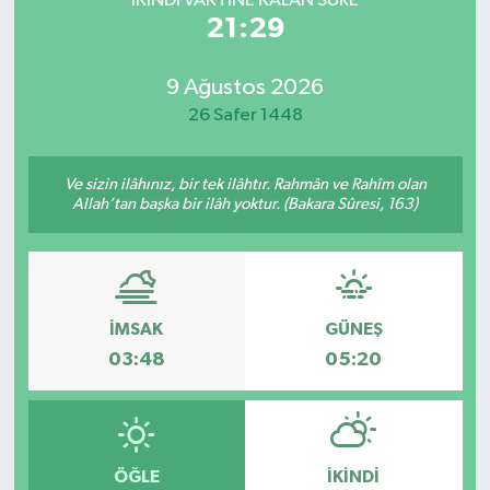
İKINDI VAKTİNE KALAN SÜRE
21:29
9 Ağustos 2026
26 Safer 1448
Ve sizin ilâhınız, bir tek ilâhtır. Rahmân ve Rahîm olan
Allah’tan başka bir ilâh yoktur. (Bakara Sûresi, 163)
İMSAK
GÜNEŞ
03:48
05:20
ÖĞLE
İKINDI