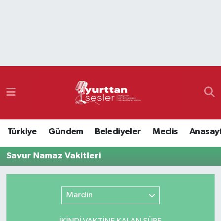
Nöbetçi Eczaneler
Hava Durumu
Namaz Vakitleri
Trafik Durumu
Türkiye
Gündem
Belediyeler
Meclis
Anasay
Süper Lig Puan Durumu ve Fikstür
Savur Namaz Vakitleri
Tüm Manşetler
Son Dakika Haberleri
Mardin
Haber Arşivi