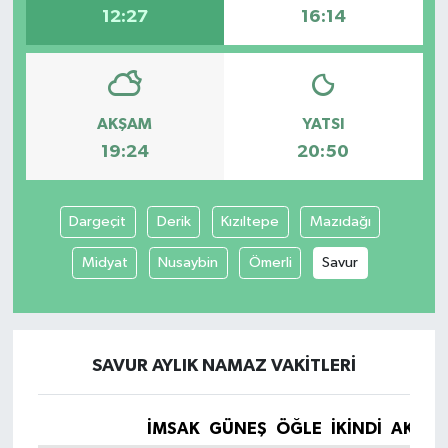
12:27
16:14
AKŞAM
YATSI
19:24
20:50
Dargeçit
Derik
Kızıltepe
Mazıdağı
Midyat
Nusaybin
Ömerli
Savur
SAVUR AYLIK NAMAZ VAKITLERI
İMSAK
GÜNEŞ
ÖĞLE
İKINDI
AKŞA