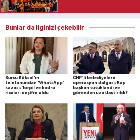
Bunlar da ilginizi çekebilir
Burcu Köksal'ın
CHP'li belediyelere
telefonundan 'WhatsApp'
operasyon dalgası: Kaç
kazası: Torpil ve kadro
başkan tutuklandı ve
ricaları deşifre oldu
görevden uzaklaştırıldı?