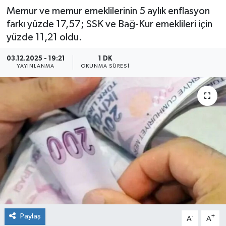
Memur ve memur emeklilerinin 5 aylık enflasyon
farkı yüzde 17,57; SSK ve Bağ-Kur emeklileri için
yüzde 11,21 oldu.
03.12.2025 - 19:21
1 DK
YAYINLANMA
OKUNMA SÜRESI
Paylaş
-
+
A
A