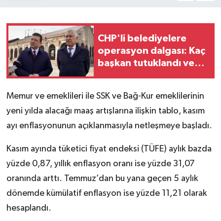
CHP'li belediyelere
operasyon dalgası: Kaç
başkan tutuklandı ve
görevden
uzaklaştırıldı?
Memur ve emeklileri ile SSK ve Bağ-Kur emeklilerinin
yeni yılda alacağı maaş artışlarına ilişkin tablo, kasım
ayı enflasyonunun açıklanmasıyla netleşmeye başladı.
Kasım ayında tüketici fiyat endeksi (TÜFE) aylık bazda
yüzde 0,87, yıllık enflasyon oranı ise yüzde 31,07
oranında arttı. Temmuz’dan bu yana geçen 5 aylık
dönemde kümülatif enflasyon ise yüzde 11,21 olarak
hesaplandı.