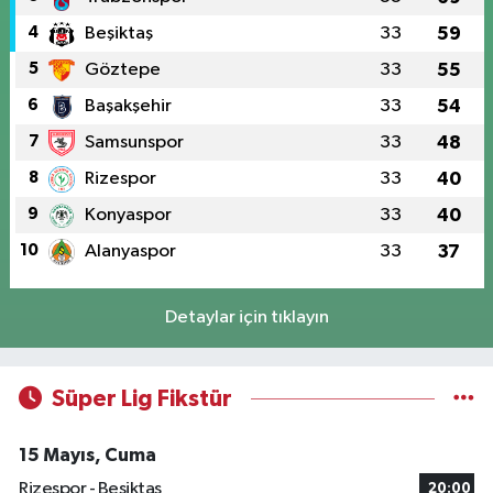
4
Beşiktaş
33
59
5
Göztepe
33
55
6
Başakşehir
33
54
7
Samsunspor
33
48
8
Rizespor
33
40
9
Konyaspor
33
40
10
Alanyaspor
33
37
Detaylar için tıklayın
Süper Lig Fikstür
15 Mayıs, Cuma
Rizespor - Beşiktaş
20:00