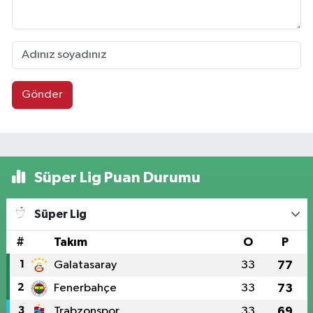
Gönder
Süper Lig Puan Durumu
Süper Lig
#
Takım
O
P
1
Galatasaray
33
77
2
Fenerbahçe
33
73
3
Trabzonspor
33
69