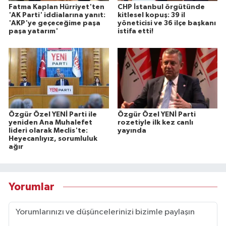
Fatma Kaplan Hürriyet'ten
CHP İstanbul örgütünde
'AK Parti' iddialarına yanıt:
kitlesel kopuş: 39 il
'AKP'ye geçeceğime paşa
yöneticisi ve 36 ilçe başkanı
paşa yatarım'
istifa etti!
Özgür Özel YENİ Parti ile
Özgür Özel YENİ Parti
yeniden Ana Muhalefet
rozetiyle ilk kez canlı
lideri olarak Meclis'te:
yayında
Heyecanlıyız, sorumluluk
ağır
Yorumlar