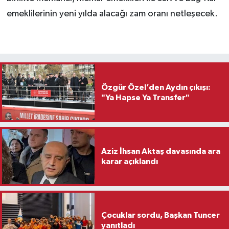
emeklilerinin yeni yılda alacağı zam oranı netleşecek.
Özgür Özel’den Aydın çıkışı:
"Ya Hapse Ya Transfer"
Aziz İhsan Aktaş davasında ara
karar açıklandı
Çocuklar sordu, Başkan Tuncer
yanıtladı