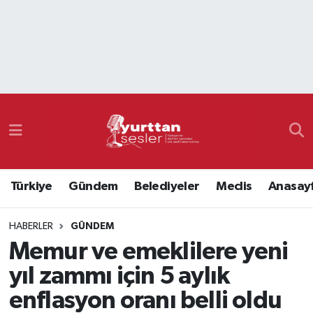
Nöbetçi Eczaneler
Hava Durumu
Namaz Vakitleri
Trafik Durumu
Türkiye
Gündem
Belediyeler
Meclis
Anasay
Süper Lig Puan Durumu ve Fikstür
HABERLER
GÜNDEM
Tüm Manşetler
Memur ve emeklilere yeni
Son Dakika Haberleri
yıl zammı için 5 aylık
enflasyon oranı belli oldu
Haber Arşivi