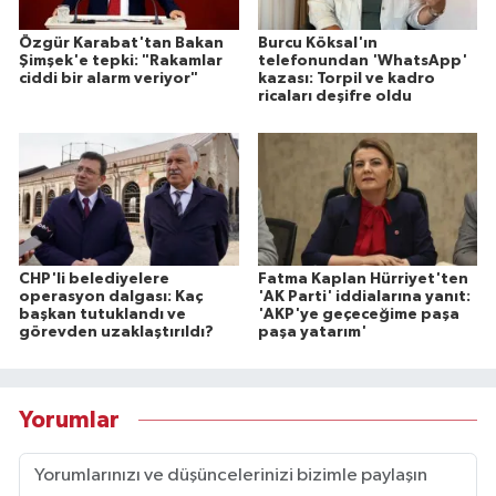
Özgür Karabat'tan Bakan
Burcu Köksal'ın
Şimşek'e tepki: "Rakamlar
telefonundan 'WhatsApp'
ciddi bir alarm veriyor"
kazası: Torpil ve kadro
ricaları deşifre oldu
CHP'li belediyelere
Fatma Kaplan Hürriyet'ten
operasyon dalgası: Kaç
'AK Parti' iddialarına yanıt:
başkan tutuklandı ve
'AKP'ye geçeceğime paşa
görevden uzaklaştırıldı?
paşa yatarım'
Yorumlar