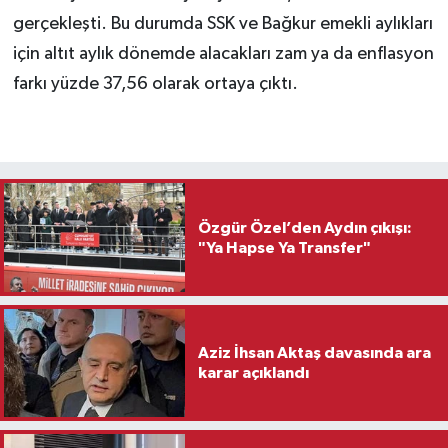
gerçekleşti. Bu durumda SSK ve Bağkur emekli aylıkları
için altıt aylık dönemde alacakları zam ya da enflasyon
farkı yüzde 37,56 olarak ortaya çıktı.
Özgür Özel’den Aydın çıkışı:
"Ya Hapse Ya Transfer"
Aziz İhsan Aktaş davasında ara
karar açıklandı