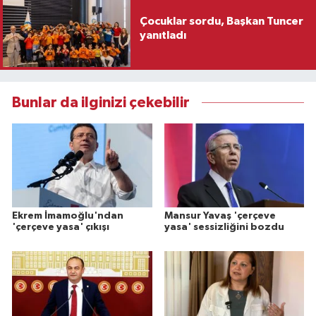
Çocuklar sordu, Başkan Tuncer
yanıtladı
Bunlar da ilginizi çekebilir
Ekrem İmamoğlu'ndan
Mansur Yavaş 'çerçeve
'çerçeve yasa' çıkışı
yasa' sessizliğini bozdu