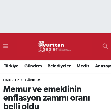
Nöbetçi Eczaneler
Hava Durumu
Namaz Vakitleri
Trafik Durumu
Türkiye
Gündem
Belediyeler
Meclis
Anasay
Süper Lig Puan Durumu ve Fikstür
HABERLER
GÜNDEM
Tüm Manşetler
Memur ve emeklinin
Son Dakika Haberleri
enflasyon zammı oranı
belli oldu
Haber Arşivi