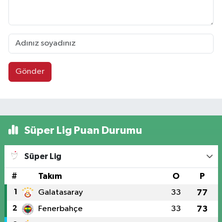
Gönder
Süper Lig Puan Durumu
Süper Lig
#
Takım
O
P
1
Galatasaray
33
77
2
Fenerbahçe
33
73