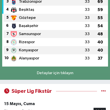
3
Trabzonspor
33
69
4
Beşiktaş
33
59
5
Göztepe
33
55
6
Başakşehir
33
54
7
Samsunspor
33
48
8
Rizespor
33
40
9
Konyaspor
33
40
10
Alanyaspor
33
37
Detaylar için tıklayın
Süper Lig Fikstür
15 Mayıs, Cuma