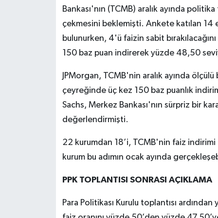
Bankası'nın (TCMB) aralık ayında politika
çekmesini beklemişti. Ankete katılan 14 
bulunurken, 4'ü faizin sabit bırakılacağı
150 baz puan indirerek yüzde 48,50 sev
JPMorgan, TCMB'nin aralık ayında ölçülü bi
çeyreğinde üç kez 150 baz puanlık indir
Sachs, Merkez Bankası'nın sürpriz bir kara
değerlendirmişti.
22 kurumdan 18’i, TCMB'nin faiz indirimi i
kurum bu adımın ocak ayında gerçekleşeb
PPK TOPLANTISI SONRASI AÇIKLAMA
Para Politikası Kurulu toplantısı ardından
faiz oranını yüzde 50’den yüzde 47,50’y