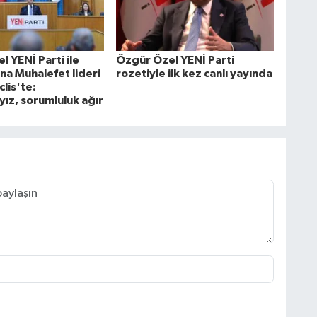
 YENİ Parti ile
Özgür Özel YENİ Parti
na Muhalefet lideri
rozetiyle ilk kez canlı yayında
lis'te:
yız, sorumluluk ağır