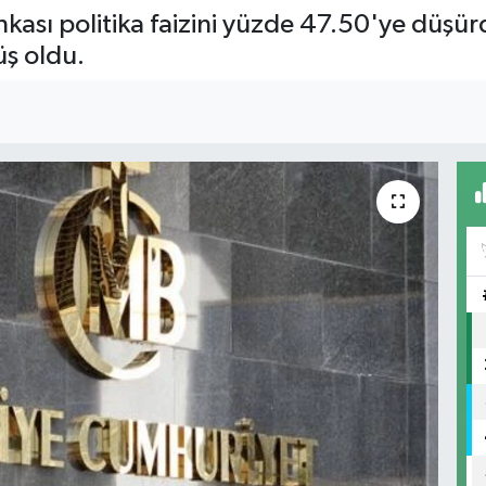
sı politika faizini yüzde 47.50'ye düşürdü.
üş oldu.