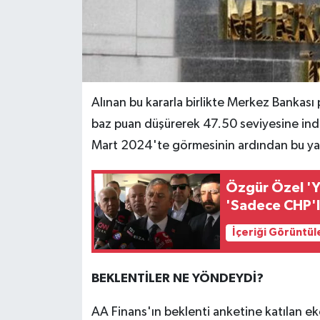
Alınan bu kararla birlikte Merkez Bankası 
baz puan düşürerek 47.50 seviyesine indir
Mart 2024'te görmesinin ardından bu yan
Özgür Özel 'Ye
'Sadece CHP'li
İçeriği Görüntül
BEKLENTİLER NE YÖNDEYDİ?
AA Finans'ın beklenti anketine katılan e