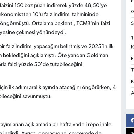
F
 faizini 150 baz puan indirerek yüzde 48,50'ye
G
ekonomistten 10'u faiz indirimi tahmininde
S
nı öngörmüştü. Ortalama beklenti, TCMB'nin faizi
iyesine çekmesi yönündeydi.
1
r faiz indirimi yapacağını belirtmiş ve 2025’in ilk
K
im beklediğini açıklamıştı. Öte yandan Goldman
F
rla faizi yüzde 50'de tutabileceğini
T
K
çin ilk adımı aralık ayında atacağını öngörürken, 4
A
ileceğini savunmuştu.
 yayımlanan açıklamada bir hafta vadeli repo ihale
e indirdi. Ayrıca, operasyonel çerçevede de