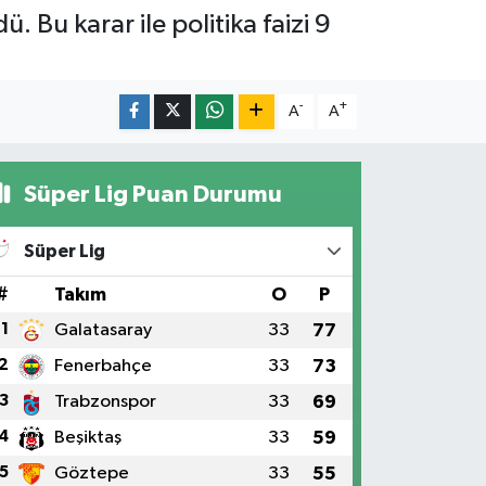
 Bu karar ile politika faizi 9
-
+
A
A
Süper Lig Puan Durumu
Süper Lig
#
Takım
O
P
1
Galatasaray
33
77
2
Fenerbahçe
33
73
3
Trabzonspor
33
69
4
Beşiktaş
33
59
5
Göztepe
33
55