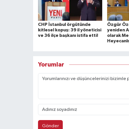
CHP İstanbul örgütünde
Özgür Özel
kitlesel kopuş: 39 il yöneticisi
yeniden A
ve 36 ilçe başkanı istifa etti!
olarak Mec
Heyecanlı
Yorumlar
Gönder