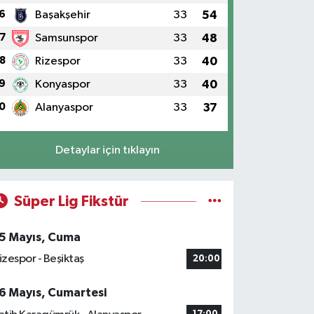
6
Başakşehir
33
54
7
Samsunspor
33
48
8
Rizespor
33
40
9
Konyaspor
33
40
0
Alanyaspor
33
37
Detaylar için tıklayın
Süper Lig Fikstür
5 Mayıs, Cuma
izespor - Beşiktaş
20:00
6 Mayıs, Cumartesi