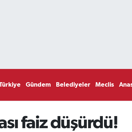
Türkiye
Gündem
Belediyeler
Meclis
Ana
sı faiz düşürdü!