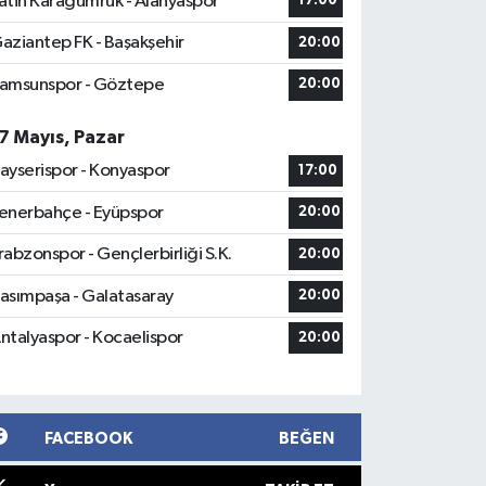
atih Karagümrük - Alanyaspor
17:00
aziantep FK - Başakşehir
20:00
amsunspor - Göztepe
20:00
7 Mayıs, Pazar
ayserispor - Konyaspor
17:00
enerbahçe - Eyüpspor
20:00
rabzonspor - Gençlerbirliği S.K.
20:00
asımpaşa - Galatasaray
20:00
ntalyaspor - Kocaelispor
20:00
FACEBOOK
BEĞEN