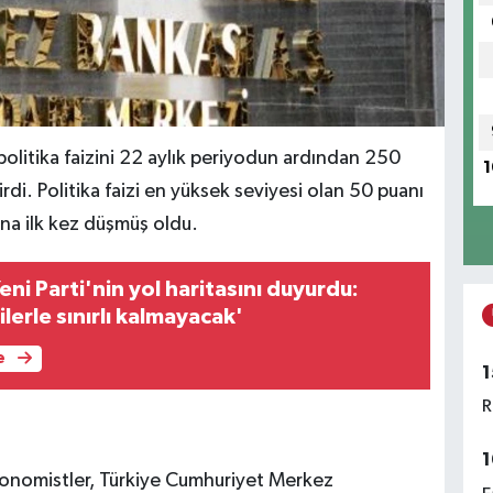
politika faizini 22 aylık periyodun ardından 250
1
di. Politika faizi en yüksek seviyesi olan 50 puanı
a ilk kez düşmüş oldu.
ni Parti'nin yol haritasını duyurdu:
lerle sınırlı kalmayacak'
e
1
R
1
konomistler, Türkiye Cumhuriyet Merkez