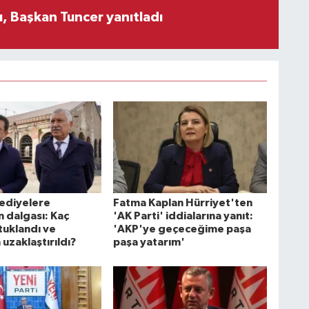
, Başkan Tuncer yanıtladı
lediyelere
Fatma Kaplan Hürriyet'ten
 dalgası: Kaç
'AK Parti' iddialarına yanıt:
tuklandı ve
'AKP'ye geçeceğime paşa
uzaklaştırıldı?
paşa yatarım'