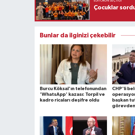
EDITÖRÜN SEÇTIĞI
Çocuklar sordu
Bunlar da ilginizi çekebilir
Burcu Köksal'ın telefonundan
CHP'li be
'WhatsApp' kazası: Torpil ve
operasyon
kadro ricaları deşifre oldu
başkan tu
görevden 