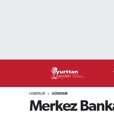
Nöbetçi Eczaneler
Hava Durumu
Namaz Vakitleri
Trafik Durumu
Süper Lig Puan Durumu ve Fikstür
Tüm Manşetler
HABERLER
GÜNDEM
Son Dakika Haberleri
Merkez Banka
Haber Arşivi