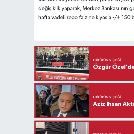
değişiklik yaparak, Merkez Bankası'nın g
hafta vadeli repo faizine kıyasla -/+ 150 b
EDITÖRÜN SEÇTIĞI
Özgür Özel’den
EDITÖRÜN SEÇTIĞI
Aziz İhsan Akt