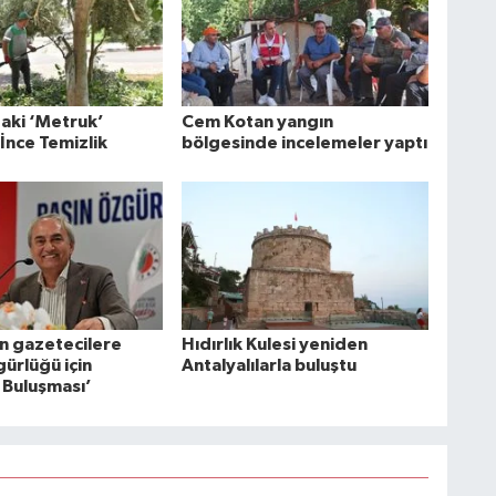
aki ‘Metruk’
Cem Kotan yangın
İnce Temizlik
bölgesinde incelemeler yaptı
 gazetecilere
Hıdırlık Kulesi yeniden
ürlüğü için
Antalyalılarla buluştu
Buluşması’