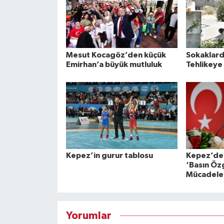
Mesut Kocagöz’den küçük
Sokaklard
Emirhan’a büyük mutluluk
Tehlikeye 
Kepez’in gurur tablosu
Kepez’den
‘Basın Özg
Mücadele 
Yorumlar