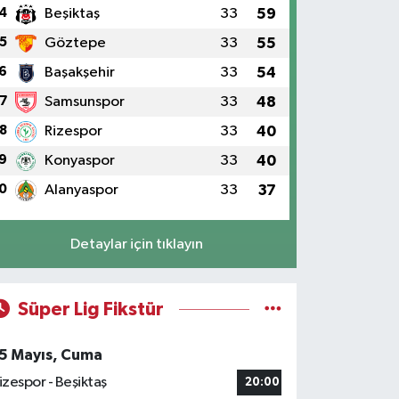
4
Beşiktaş
33
59
5
Göztepe
33
55
6
Başakşehir
33
54
7
Samsunspor
33
48
8
Rizespor
33
40
9
Konyaspor
33
40
0
Alanyaspor
33
37
Detaylar için tıklayın
Süper Lig Fikstür
5 Mayıs, Cuma
izespor - Beşiktaş
20:00