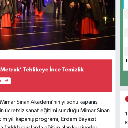
1
‘Metruk’ Tehlikeye İnce Temizlik
e
, Mimar Sinan Akademi’nin yılsonu kapanış
nin ücretsiz sanat eğitimi sunduğu Mimar Sinan
1
m yılı kapanış programı, Erdem Bayazıt
R
 farklı branşlarda eğitim alan kursiyerler,