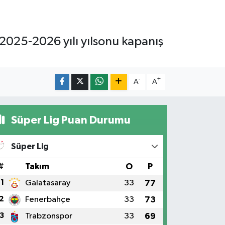
2025-2026 yılı yılsonu kapanış
.
-
+
A
A
Süper Lig Puan Durumu
Süper Lig
#
Takım
O
P
1
Galatasaray
33
77
2
Fenerbahçe
33
73
3
Trabzonspor
33
69