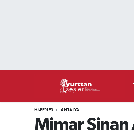
Nöbetçi Eczaneler
Hava Durumu
Namaz Vakitleri
Trafik Durumu
Süper Lig Puan Durumu ve Fikstür
Tüm Manşetler
HABERLER
ANTALYA
Son Dakika Haberleri
Mimar Sinan 
Haber Arşivi