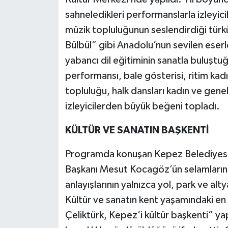
sahneledikleri performanslarla izleyic
müzik topluluğunun seslendirdiği türk
Bülbül” gibi Anadolu’nun sevilen ese
yabancı dil eğitiminin sanatla buluştuğ
performansı, bale gösterisi, ritim ka
topluluğu, halk dansları kadın ve genel
izleyicilerden büyük beğeni topladı.
KÜLTÜR VE SANATIN BAŞKENTİ
Programda konuşan Kepez Belediyesi B
Başkanı Mesut Kocagöz’ün selamlarını 
anlayışlarının yalnızca yol, park ve alty
Kültür ve sanatın kent yaşamındaki en
Çeliktürk, Kepez’i kültür başkenti” y