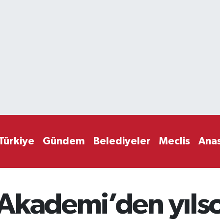
Türkiye
Gündem
Belediyeler
Meclis
Ana
Akademi’den yıls