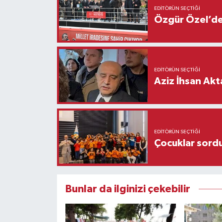
EDITÖRÜN SEÇTIĞI
Özgür Özel’den
EDITÖRÜN SEÇTIĞI
Aziz İhsan Akt
EDITÖRÜN SEÇTIĞI
Çocuklar sordu
Bunlar da ilginizi çekebilir