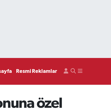
sayfa
Resmi Reklamlar
onuna özel