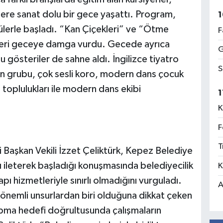
ilere sanat dolu bir gece yaşattı. Program,
1
ülerle başladı. “Kan Çiçekleri” ve “Ötme
F
rleri geceye damga vurdu. Gecede ayrıca
G
u gösteriler de sahne aldı. İngilizce tiyatro
S
dın grubu, çok sesli koro, modern dans çocuk
 toplulukları ile modern dans ekibi
1
K
F
T
aşkan Vekili İzzet Çeliktürk, Kepez Belediye
ileterek başladığı konuşmasında belediyecilik
K
apı hizmetleriyle sınırlı olmadığını vurguladı.
A
 önemli unsurlardan biri olduğuna dikkat çeken
apma hedefi doğrultusunda çalışmaların