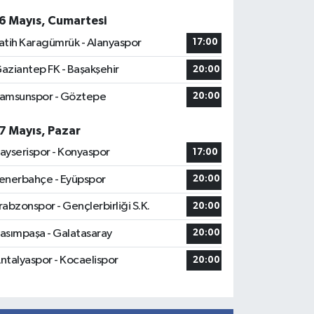
6 Mayıs, Cumartesi
atih Karagümrük - Alanyaspor
17:00
aziantep FK - Başakşehir
20:00
amsunspor - Göztepe
20:00
7 Mayıs, Pazar
ayserispor - Konyaspor
17:00
enerbahçe - Eyüpspor
20:00
rabzonspor - Gençlerbirliği S.K.
20:00
asımpaşa - Galatasaray
20:00
ntalyaspor - Kocaelispor
20:00