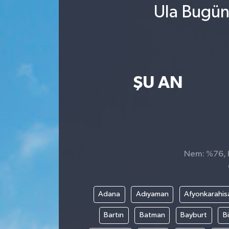
Ula Bugün
ŞU AN
Nem: %76, H
Adana
Adıyaman
Afyonkarahis
Bartın
Batman
Bayburt
Bi