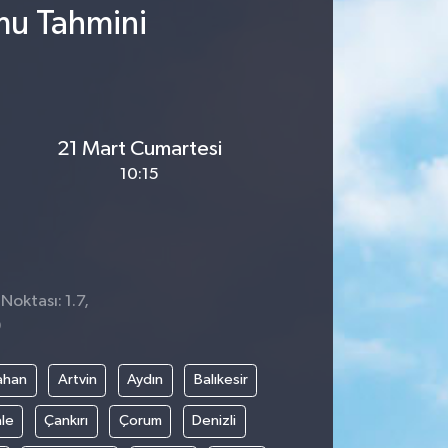
mu Tahmini
21 Mart Cumartesi
10:15
Noktası: 1.7,
9
ahan
Artvin
Aydın
Balıkesir
le
Çankırı
Çorum
Denizli