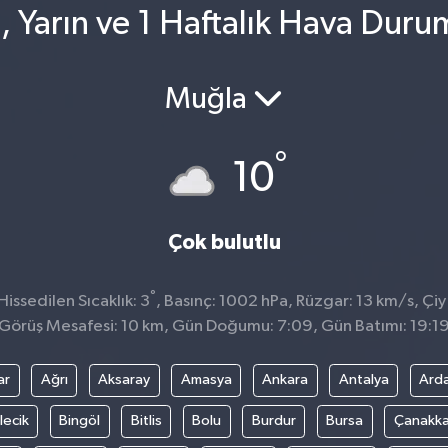
, Yarın ve 1 Haftalık Hava Duru
Muğla
°
10
Çok bulutlu
°
issedilen Sıcaklık: 3
, Basınç: 1002 hPa, Rüzgar: 13 km/s, Çiy 
Görüş Mesafesi: 10 km, Gün Doğumu: 7:09, Gün Batımı: 19:1
ar
Ağrı
Aksaray
Amasya
Ankara
Antalya
Ard
lecik
Bingöl
Bitlis
Bolu
Burdur
Bursa
Çanakka