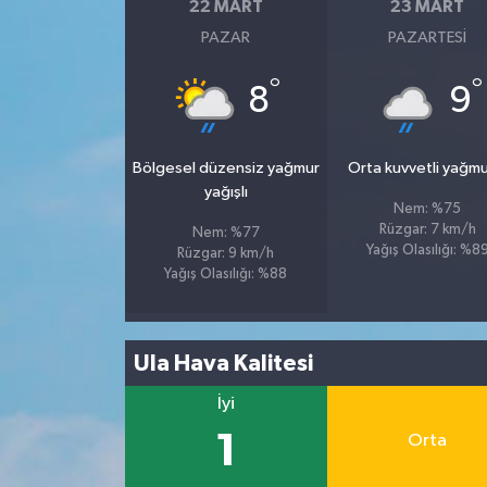
22 MART
23 MART
PAZAR
PAZARTESI
°
°
8
9
Bölgesel düzensiz yağmur
Orta kuvvetli yağmu
yağışlı
Nem: %75
Rüzgar: 7 km/h
Nem: %77
Yağış Olasılığı: %8
Rüzgar: 9 km/h
Yağış Olasılığı: %88
Ula Hava Kalitesi
İyi
1
Orta