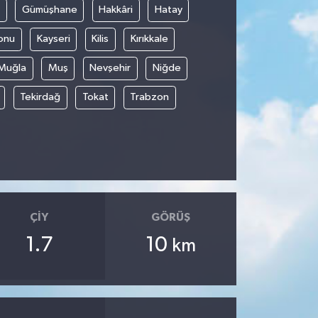
Gümüşhane
Hakkâri
Hatay
onu
Kayseri
Kilis
Kırıkkale
Muğla
Muş
Nevşehir
Niğde
Tekirdağ
Tokat
Trabzon
ÇIY
GÖRÜŞ
1.7
10
km