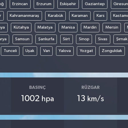
ığ
Erzincan
Erzurum
Eskişehir
Gaziantep
Giresun
r
Kahramanmaraş
Karabük
Karaman
Kars
Kastam
nya
Kütahya
Malatya
Manisa
Mardin
Mersin
arya
Samsun
Şanlıurfa
Siirt
Sinop
Sivas
Şırnak
Tunceli
Uşak
Van
Yalova
Yozgat
Zonguldak
BASINÇ
RÜZGAR
1002
13
hpa
km/s