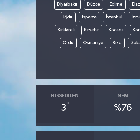
Diyarbakır
Düzce
Edirne
Elaz
Iğdır
Isparta
İstanbul
İzmi
Kırklareli
Kırşehir
Kocaeli
Ko
Ordu
Osmaniye
Rize
Sak
HISSEDILEN
NEM
°
3
%76