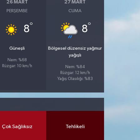
26 MART
27 MART
PERŞEMBE
CUMA
°
°
8
8
Güneşli
Bölgesel düzensiz yağmur
yağışlı
Nem: %68
Rüzgar: 10 km/h
Nem: %84
Rüzgar: 12 km/h
Yağış Olasılığı: %83
Çok Sağlıksız
Tehlikeli