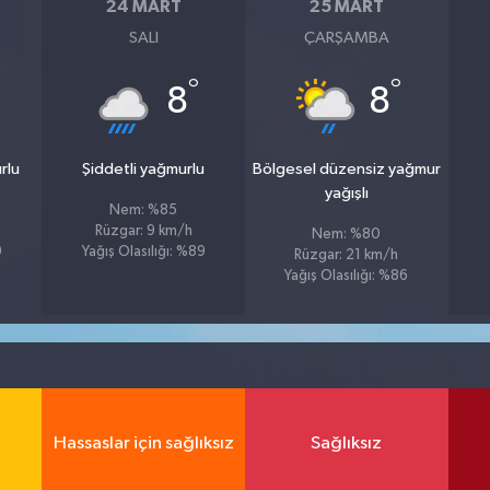
24 MART
25 MART
SALI
ÇARŞAMBA
°
°
8
8
rlu
Şiddetli yağmurlu
Bölgesel düzensiz yağmur
yağışlı
Nem: %85
Rüzgar: 9 km/h
Nem: %80
9
Yağış Olasılığı: %89
Rüzgar: 21 km/h
Yağış Olasılığı: %86
Hassaslar için sağlıksız
Sağlıksız