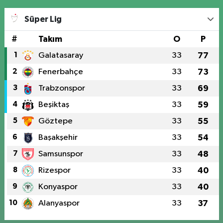
Süper Lig
#
Takım
O
P
1
Galatasaray
33
77
2
Fenerbahçe
33
73
3
Trabzonspor
33
69
4
Beşiktaş
33
59
5
Göztepe
33
55
6
Başakşehir
33
54
7
Samsunspor
33
48
8
Rizespor
33
40
9
Konyaspor
33
40
10
Alanyaspor
33
37