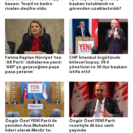
kazası: Torpil ve kadro
başkan tutuklandı ve
ricaları deşifre oldu
görevden uzaklaştırıldı?
Fatma Kaplan Hürriyet'ten
CHP İstanbul örgütünde
'AK Parti' iddialarına yanıt:
kitlesel kopuş: 39 il
'AKP'ye geçeceğime paşa
yöneticisi ve 36 ilçe başkanı
paşa yatarım'
istifa etti!
Özgür Özel YENİ Parti ile
Özgür Özel YENİ Parti
yeniden Ana Muhalefet
rozetiyle ilk kez canlı
lideri olarak Meclis'te:
yayında