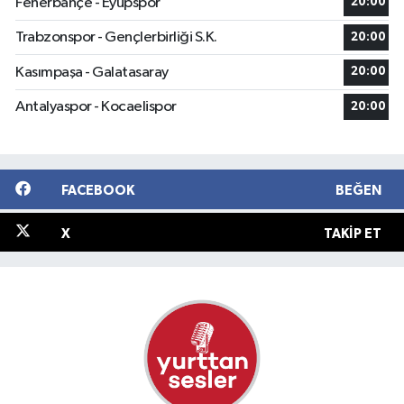
Fenerbahçe - Eyüpspor
20:00
Trabzonspor - Gençlerbirliği S.K.
20:00
Kasımpaşa - Galatasaray
20:00
Antalyaspor - Kocaelispor
20:00
FACEBOOK
BEĞEN
X
TAKIP ET