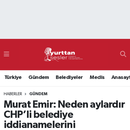
Nöbetçi Eczaneler
Hava Durumu
Namaz Vakitleri
Trafik Durumu
Türkiye
Gündem
Belediyeler
Meclis
Anasay
Süper Lig Puan Durumu ve Fikstür
HABERLER
GÜNDEM
Tüm Manşetler
Murat Emir: Neden aylardır
Son Dakika Haberleri
CHP’li belediye
iddianamelerini
Haber Arşivi