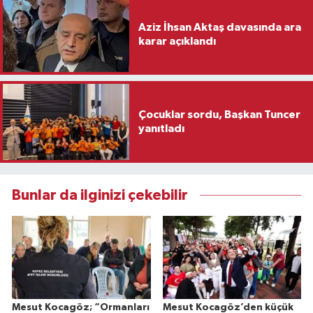
Aziz İhsan Aktaş davasında ara
karar açıklandı
Çocuklar sordu, Başkan Tuncer
yanıtladı
Bunlar da ilginizi çekebilir
Mesut Kocagöz; “Ormanları
Mesut Kocagöz’den küçük