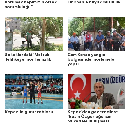
korumak hepimizin ortak
Emirhan’a büyük mutluluk
sorumluluğu”
Sokaklardaki ‘Metruk’
Cem Kotan yangın
Tehlikeye İnce Temizlik
bölgesinde incelemeler
yaptı
Kepez’in gurur tablosu
Kepez’den gazetecilere
‘Basın Özgürlüğü için
Mücadele Buluşması’