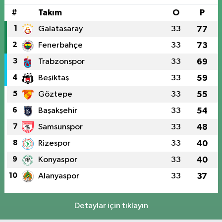
#
Takım
O
P
1
Galatasaray
33
77
2
Fenerbahçe
33
73
3
Trabzonspor
33
69
4
Beşiktaş
33
59
5
Göztepe
33
55
6
Başakşehir
33
54
7
Samsunspor
33
48
8
Rizespor
33
40
9
Konyaspor
33
40
10
Alanyaspor
33
37
Detaylar için tıklayın