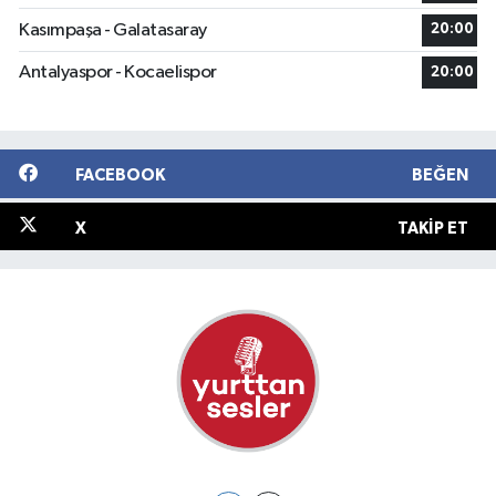
Kasımpaşa - Galatasaray
20:00
Antalyaspor - Kocaelispor
20:00
FACEBOOK
BEĞEN
X
TAKIP ET