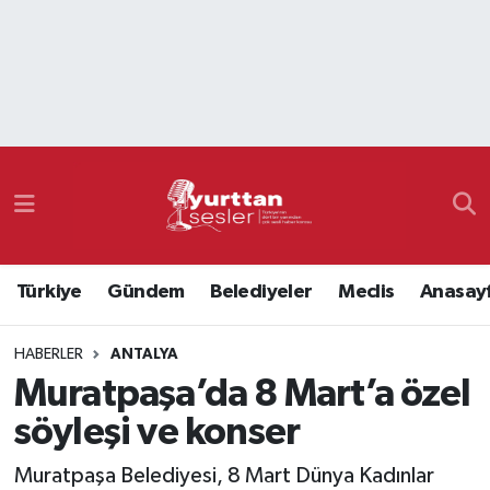
Nöbetçi Eczaneler
Hava Durumu
Namaz Vakitleri
Trafik Durumu
Türkiye
Gündem
Belediyeler
Meclis
Anasay
Süper Lig Puan Durumu ve Fikstür
HABERLER
ANTALYA
Tüm Manşetler
Muratpaşa’da 8 Mart’a özel
Son Dakika Haberleri
söyleşi ve konser
Haber Arşivi
Muratpaşa Belediyesi, 8 Mart Dünya Kadınlar