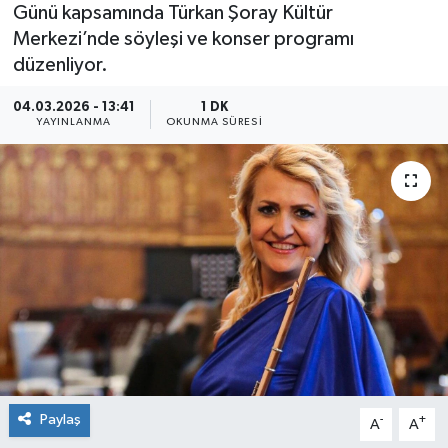
Günü kapsamında Türkan Şoray Kültür
Merkezi’nde söyleşi ve konser programı
düzenliyor.
04.03.2026 - 13:41
1 DK
YAYINLANMA
OKUNMA SÜRESI
Paylaş
-
+
A
A