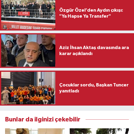
Özgür Özel’den Aydın çıkışı:
"Ya Hapse Ya Transfer"
Aziz İhsan Aktaş davasında ara
karar açıklandı
Çocuklar sordu, Başkan Tuncer
yanıtladı
Bunlar da ilginizi çekebilir