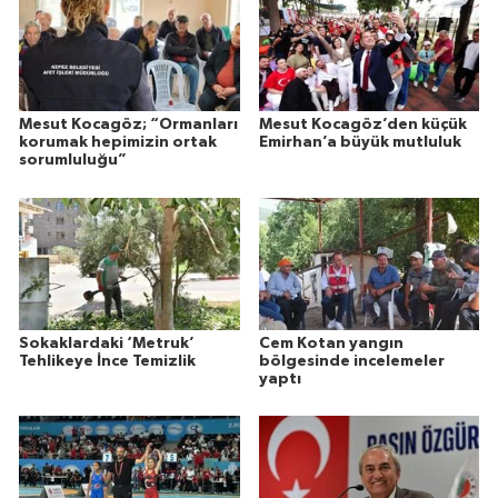
Mesut Kocagöz; “Ormanları
Mesut Kocagöz’den küçük
korumak hepimizin ortak
Emirhan’a büyük mutluluk
sorumluluğu”
Sokaklardaki ‘Metruk’
Cem Kotan yangın
Tehlikeye İnce Temizlik
bölgesinde incelemeler
yaptı