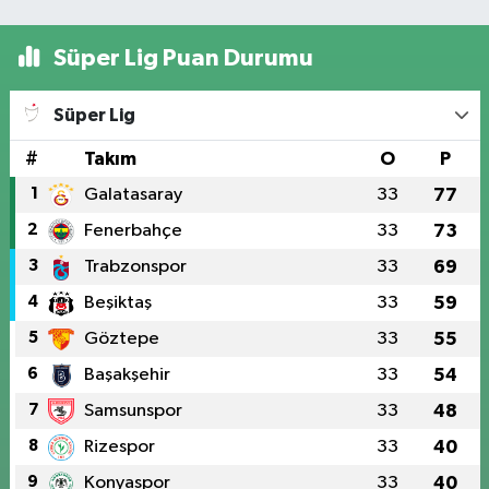
Süper Lig Puan Durumu
Süper Lig
#
Takım
O
P
1
Galatasaray
33
77
2
Fenerbahçe
33
73
3
Trabzonspor
33
69
4
Beşiktaş
33
59
5
Göztepe
33
55
6
Başakşehir
33
54
7
Samsunspor
33
48
8
Rizespor
33
40
9
Konyaspor
33
40