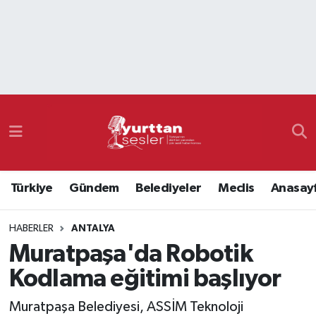
Nöbetçi Eczaneler
Hava Durumu
Namaz Vakitleri
Trafik Durumu
Türkiye
Gündem
Belediyeler
Meclis
Anasay
Süper Lig Puan Durumu ve Fikstür
HABERLER
ANTALYA
Tüm Manşetler
Muratpaşa'da Robotik
Son Dakika Haberleri
Kodlama eğitimi başlıyor
Haber Arşivi
Muratpaşa Belediyesi, ASSİM Teknoloji