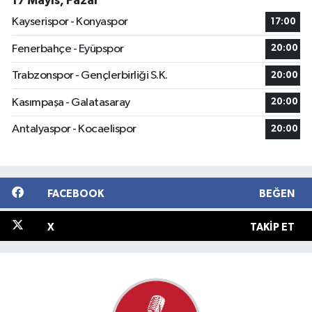
17 Mayıs, Pazar
Kayserispor - Konyaspor
17:00
Fenerbahçe - Eyüpspor
20:00
Trabzonspor - Gençlerbirliği S.K.
20:00
Kasımpaşa - Galatasaray
20:00
Antalyaspor - Kocaelispor
20:00
FACEBOOK
BEĞEN
X
TAKIP ET