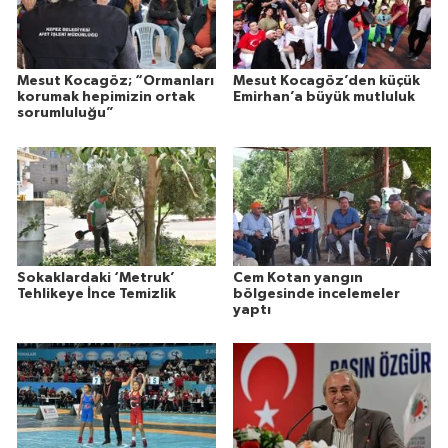
Mesut Kocagöz; “Ormanları
Mesut Kocagöz’den küçük
korumak hepimizin ortak
Emirhan’a büyük mutluluk
sorumluluğu”
Sokaklardaki ‘Metruk’
Cem Kotan yangın
Tehlikeye İnce Temizlik
bölgesinde incelemeler
yaptı