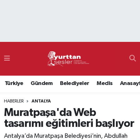
Nöbetçi Eczaneler
Hava Durumu
Namaz Vakitleri
Trafik Durumu
Türkiye
Gündem
Belediyeler
Meclis
Anasay
Süper Lig Puan Durumu ve Fikstür
HABERLER
ANTALYA
Tüm Manşetler
Muratpaşa'da Web
Son Dakika Haberleri
tasarımı eğitimleri başlıyor
Haber Arşivi
Antalya’da Muratpaşa Belediyesi’nin, Abdullah