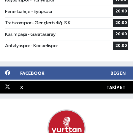
Kayserispor - Konyaspor
17:00
Fenerbahçe - Eyüpspor
20:00
Trabzonspor - Gençlerbirliği S.K.
20:00
Kasımpaşa - Galatasaray
20:00
Antalyaspor - Kocaelispor
20:00
FACEBOOK
BEĞEN
X
TAKIP ET