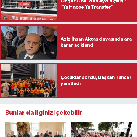
Özgür Özel’den Aydın çıkışı:
"Ya Hapse Ya Transfer"
Aziz İhsan Aktaş davasında ara
karar açıklandı
Çocuklar sordu, Başkan Tuncer
yanıtladı
Bunlar da ilginizi çekebilir