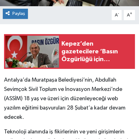
Paylaş
-
+
A
A
Kepez’den
gazetecilere ‘Basın
Özgürlüğü için
Mücadele Buluşması’
Antalya’da Muratpaşa Belediyesi’nin, Abdullah
Sevimçok Sivil Toplum ve İnovasyon Merkezi’nde
(ASSİM) 18 yaş ve üzeri için düzenleyeceği web
yazılım eğitimi başvuruları 28 Şubat’a kadar devam
edecek.
Teknoloji alanında iş fikirlerinin ve yeni girişimlerin