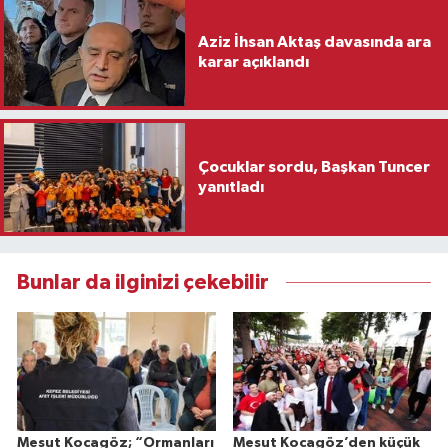
Aziz İhsan Aktaş davasında ara
karar açıklandı
Çocuklar sordu, Başkan Tuncer
yanıtladı
Bunlar da ilginizi çekebilir
Mesut Kocagöz; “Ormanları
Mesut Kocagöz’den küçük