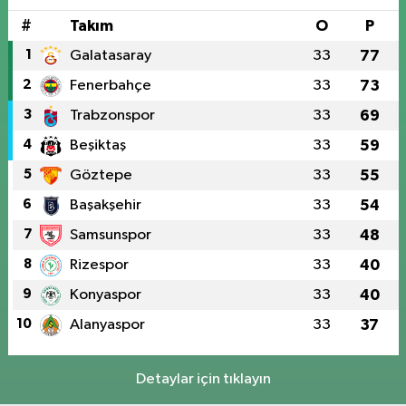
#
Takım
O
P
1
Galatasaray
33
77
2
Fenerbahçe
33
73
3
Trabzonspor
33
69
4
Beşiktaş
33
59
5
Göztepe
33
55
6
Başakşehir
33
54
7
Samsunspor
33
48
8
Rizespor
33
40
9
Konyaspor
33
40
10
Alanyaspor
33
37
Detaylar için tıklayın