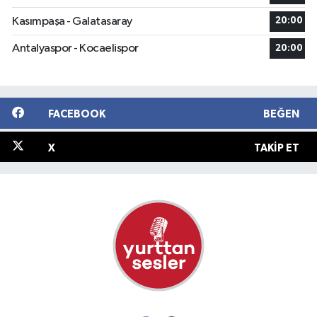
Kasımpaşa - Galatasaray
20:00
Antalyaspor - Kocaelispor
20:00
FACEBOOK
BEĞEN
X
TAKIP ET