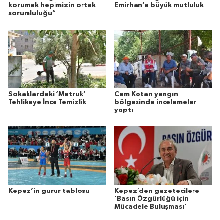
korumak hepimizin ortak
Emirhan’a büyük mutluluk
sorumluluğu”
Sokaklardaki ‘Metruk’
Cem Kotan yangın
Tehlikeye İnce Temizlik
bölgesinde incelemeler
yaptı
Kepez’in gurur tablosu
Kepez’den gazetecilere
‘Basın Özgürlüğü için
Mücadele Buluşması’