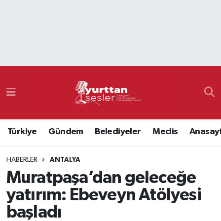
Nöbetçi Eczaneler
Hava Durumu
Namaz Vakitleri
Trafik Durumu
Türkiye
Gündem
Belediyeler
Meclis
Anasay
Süper Lig Puan Durumu ve Fikstür
HABERLER
ANTALYA
Tüm Manşetler
Muratpaşa’dan geleceğe
Son Dakika Haberleri
yatırım: Ebeveyn Atölyesi
başladı
Haber Arşivi