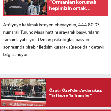
“Ormanları korumak
hepimizin ortak
sorumluluğu”
Atölyeye katılmak isteyen ebeveynler, 444 80 07
numaralı Turunç Masa hattını arayarak başvurularını
tamamlayabiliyor. Uzman psikologlar, başvuru
sonrasında birebir iletişim kurarak sürece dair detaylı
bilgi sunuyor.
Özgür Özel’den Aydın çıkışı:
"Ya Hapse Ya Transfer"