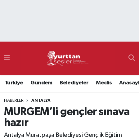
Nöbetçi Eczaneler
Hava Durumu
Namaz Vakitleri
Trafik Durumu
Türkiye
Gündem
Belediyeler
Meclis
Anasay
Süper Lig Puan Durumu ve Fikstür
HABERLER
ANTALYA
Tüm Manşetler
MURGEM’li gençler sınava
Son Dakika Haberleri
hazır
Haber Arşivi
Antalya Muratpaşa Belediyesi Gençlik Eğitim