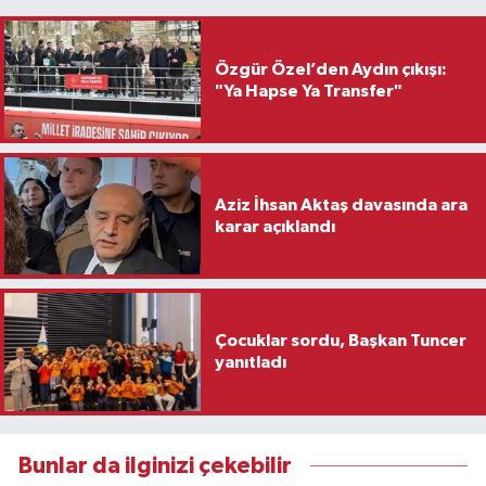
Özgür Özel’den Aydın çıkışı:
"Ya Hapse Ya Transfer"
Aziz İhsan Aktaş davasında ara
karar açıklandı
Çocuklar sordu, Başkan Tuncer
yanıtladı
Bunlar da ilginizi çekebilir