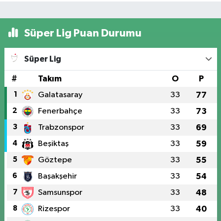
Süper Lig Puan Durumu
Süper Lig
#
Takım
O
P
1
Galatasaray
33
77
2
Fenerbahçe
33
73
3
Trabzonspor
33
69
4
Beşiktaş
33
59
5
Göztepe
33
55
6
Başakşehir
33
54
7
Samsunspor
33
48
8
Rizespor
33
40