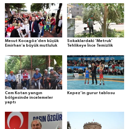
Mesut Kocagöz’den küçük
Sokaklardaki ‘Metruk’
Emirhan’a büyük mutluluk
Tehlikeye İnce Temizlik
Cem Kotan yangın
Kepez’in gurur tablosu
bölgesinde incelemeler
yaptı