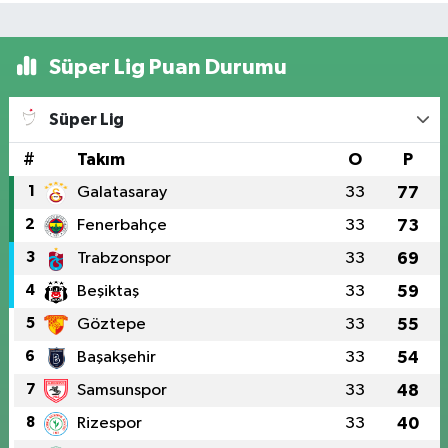
Süper Lig Puan Durumu
Süper Lig
#
Takım
O
P
1
Galatasaray
33
77
2
Fenerbahçe
33
73
3
Trabzonspor
33
69
4
Beşiktaş
33
59
5
Göztepe
33
55
6
Başakşehir
33
54
7
Samsunspor
33
48
8
Rizespor
33
40