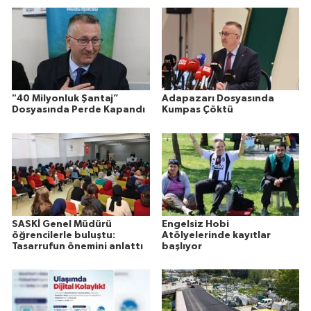
"40 Milyonluk Şantaj”
Adapazarı Dosyasında
Dosyasında Perde Kapandı
Kumpas Çöktü
SASKİ Genel Müdürü
Engelsiz Hobi
öğrencilerle buluştu:
Atölyelerinde kayıtlar
Tasarrufun önemini anlattı
başlıyor