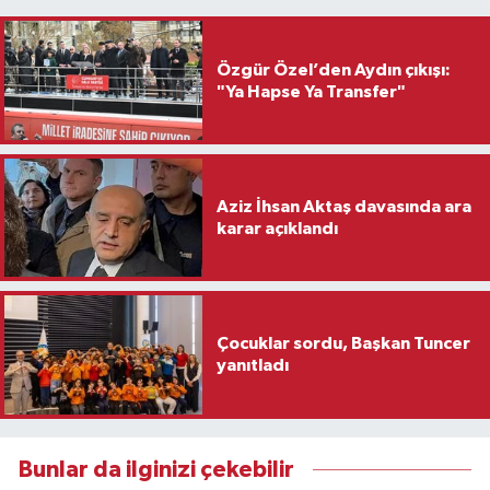
Özgür Özel’den Aydın çıkışı:
"Ya Hapse Ya Transfer"
Aziz İhsan Aktaş davasında ara
karar açıklandı
Çocuklar sordu, Başkan Tuncer
yanıtladı
Bunlar da ilginizi çekebilir