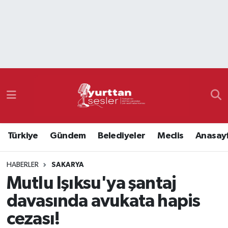
Nöbetçi Eczaneler
Hava Durumu
Namaz Vakitleri
Trafik Durumu
Türkiye
Gündem
Belediyeler
Meclis
Anasay
Süper Lig Puan Durumu ve Fikstür
HABERLER
SAKARYA
Tüm Manşetler
Mutlu Işıksu'ya şantaj
Son Dakika Haberleri
davasında avukata hapis
cezası!
Haber Arşivi