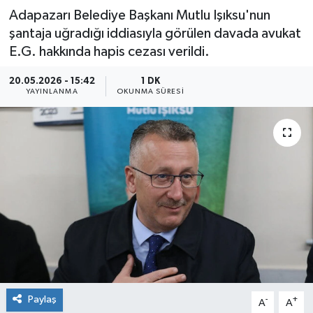
Adapazarı Belediye Başkanı Mutlu Işıksu'nun
şantaja uğradığı iddiasıyla görülen davada avukat
E.G. hakkında hapis cezası verildi.
20.05.2026 - 15:42
1 DK
YAYINLANMA
OKUNMA SÜRESI
Paylaş
-
+
A
A