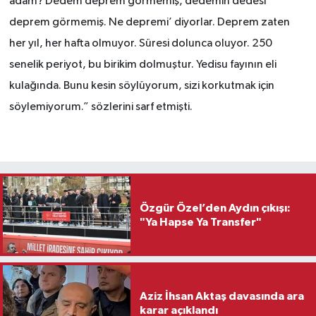
adam? Dedem deprem görmemiş, dedemin dedesi
deprem görmemiş. Ne depremi’ diyorlar. Deprem zaten
her yıl, her hafta olmuyor. Süresi dolunca oluyor. 250
senelik periyot, bu birikim dolmuştur. Yedisu fayının eli
kulağında. Bunu kesin söylüyorum, sizi korkutmak için
söylemiyorum.” sözlerini sarf etmişti.
Özgür Özel’den Aydın çıkışı:
"Ya Hapse Ya Transfer"
Aziz İhsan Aktaş davasında ara
karar açıklandı