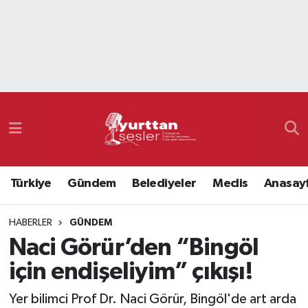
Nöbetçi Eczaneler
Hava Durumu
Namaz Vakitleri
Trafik Durumu
Türkiye
Gündem
Belediyeler
Meclis
Anasay
Süper Lig Puan Durumu ve Fikstür
HABERLER
GÜNDEM
Tüm Manşetler
Naci Görür’den “Bingöl
Son Dakika Haberleri
için endişeliyim” çıkışı!
Haber Arşivi
Yer bilimci Prof Dr. Naci Görür, Bingöl'de art arda