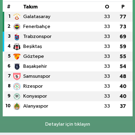
#
Takım
O
P
1
Galatasaray
33
77
2
Fenerbahçe
33
73
3
Trabzonspor
33
69
4
Beşiktaş
33
59
5
Göztepe
33
55
6
Başakşehir
33
54
7
Samsunspor
33
48
8
Rizespor
33
40
9
Konyaspor
33
40
10
Alanyaspor
33
37
Detaylar için tıklayın