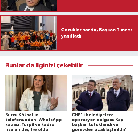
Çocuklar sordu, Başkan Tuncer
yanıtladı
Bunlar da ilginizi çekebilir
Burcu Köksal'ın
CHP'li belediyelere
telefonundan 'WhatsApp'
operasyon dalgası: Kaç
kazası: Torpil ve kadro
başkan tutuklandı ve
ricaları deşifre oldu
görevden uzaklaştırıldı?