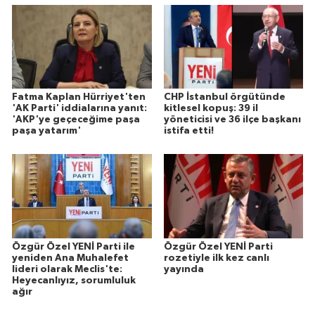
Fatma Kaplan Hürriyet'ten
CHP İstanbul örgütünde
'AK Parti' iddialarına yanıt:
kitlesel kopuş: 39 il
'AKP'ye geçeceğime paşa
yöneticisi ve 36 ilçe başkanı
paşa yatarım'
istifa etti!
Özgür Özel YENİ Parti ile
Özgür Özel YENİ Parti
yeniden Ana Muhalefet
rozetiyle ilk kez canlı
lideri olarak Meclis'te:
yayında
Heyecanlıyız, sorumluluk
ağır