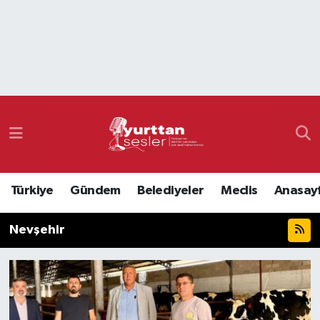
Nöbetçi Eczaneler
Hava Durumu
Namaz Vakitleri
Trafik Durumu
Türkiye
Gündem
Belediyeler
Meclis
Anasay
Süper Lig Puan Durumu ve Fikstür
Nevşehir
Tüm Manşetler
Son Dakika Haberleri
Haber Arşivi