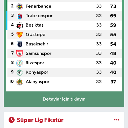
2
Fenerbahçe
33
73
3
Trabzonspor
33
69
4
Beşiktaş
33
59
5
Göztepe
33
55
6
Başakşehir
33
54
7
Samsunspor
33
48
8
Rizespor
33
40
9
Konyaspor
33
40
10
Alanyaspor
33
37
Detaylar için tıklayın
Süper Lig Fikstür