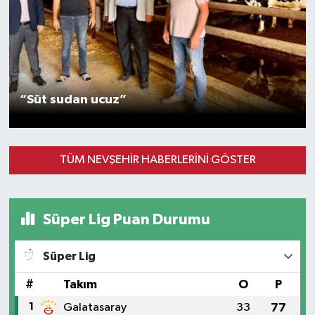
“Süt sudan ucuz”
TÜM NEVŞEHIR HABERLERINI GÖSTER
Süper Lig Puan Durumu
Süper Lig
#
Takım
O
P
1
Galatasaray
33
77