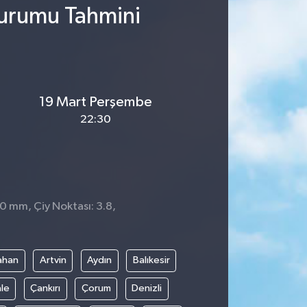
Durumu Tahmini
19 Mart Perşembe
22:30
 0 mm, Çiy Noktası: 3.8,
ahan
Artvin
Aydın
Balıkesir
le
Çankırı
Çorum
Denizli