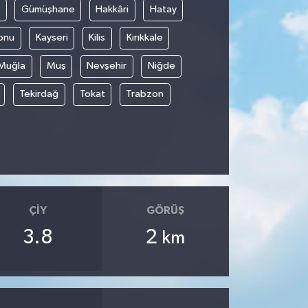
Gümüşhane
Hakkâri
Hatay
onu
Kayseri
Kilis
Kırıkkale
Muğla
Muş
Nevşehir
Niğde
Tekirdağ
Tokat
Trabzon
ÇIY
GÖRÜŞ
3.8
2
km