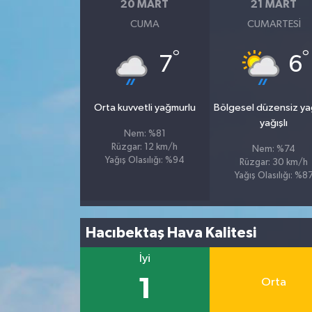
20 MART
21 MART
CUMA
CUMARTESI
°
°
7
6
Orta kuvvetli yağmurlu
Bölgesel düzensiz y
yağışlı
Nem: %81
Rüzgar: 12 km/h
Nem: %74
Yağış Olasılığı: %94
Rüzgar: 30 km/h
Yağış Olasılığı: %8
Hacıbektaş Hava Kalitesi
İyi
1
Orta