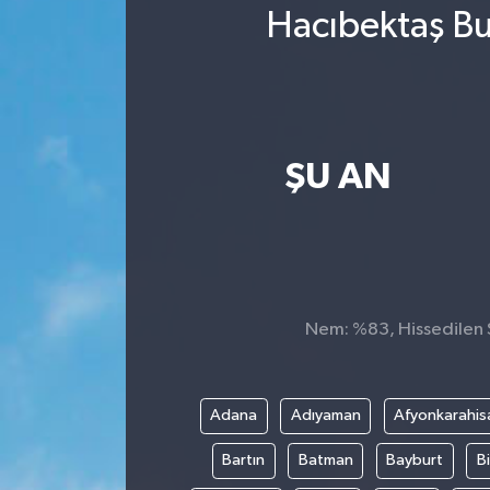
Hacıbektaş Bu
ŞU AN
Nem: %83, Hissedilen S
Adana
Adıyaman
Afyonkarahis
Bartın
Batman
Bayburt
Bi