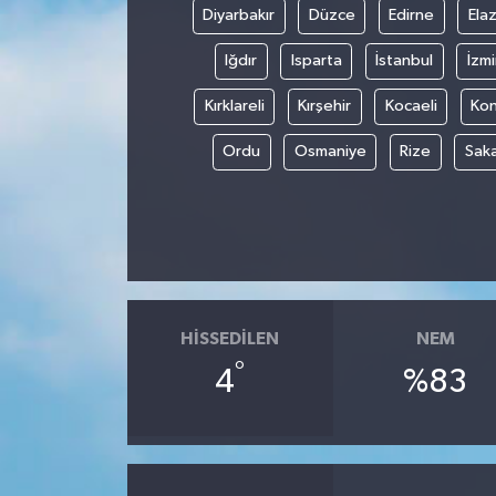
Diyarbakır
Düzce
Edirne
Elaz
Iğdır
Isparta
İstanbul
İzmi
Kırklareli
Kırşehir
Kocaeli
Ko
Ordu
Osmaniye
Rize
Sak
HISSEDILEN
NEM
°
4
%83