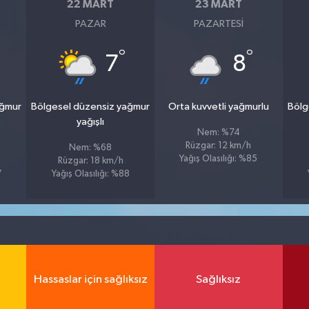
22 MART
23 MART
PAZAR
PAZARTESI
°
°
7
8
ağmur
Bölgesel düzensiz yağmur
Orta kuvvetli yağmurlu
Bölg
yağışlı
Nem: %74
Rüzgar: 12 km/h
Nem: %68
Yağış Olasılığı: %85
Rüzgar: 18 km/h
7
Yağış Olasılığı: %88
Hassaslar için sağlıksız
Sağlıksız