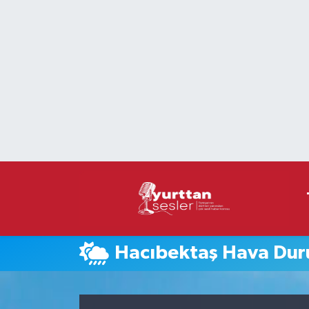
Nöbetçi Eczaneler
Hava Durumu
Namaz Vakitleri
Trafik Durumu
Süper Lig Puan Durumu ve Fikstür
Tüm Manşetler
Hacıbektaş Hava Du
Son Dakika Haberleri
Haber Arşivi