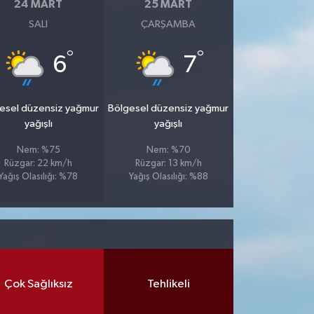
24 MART
25 MART
SALI
ÇARŞAMBA
°
°
6
7
esel düzensiz yağmur
Bölgesel düzensiz yağmur
yağışlı
yağışlı
Nem: %75
Nem: %70
Rüzgar: 22 km/h
Rüzgar: 13 km/h
Yağış Olasılığı: %78
Yağış Olasılığı: %88
Çok Sağlıksız
Tehlikeli