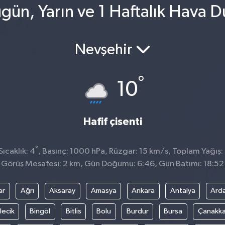
gün, Yarın ve 1 Haftalık Hava 
Nevşehir
°
10
Hafif çisenti
°
ıcaklık: 4
, Basınç: 1000 hPa, Rüzgar: 15 km/s, Toplam Yağış:
Görüş Mesafesi: 2 km, Gün Doğumu: 6:46, Gün Batımı: 18:52
ar
Ağrı
Aksaray
Amasya
Ankara
Antalya
Ard
lecik
Bingöl
Bitlis
Bolu
Burdur
Bursa
Çanakka