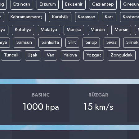
ığ
Erzincan
Erzurum
Eskişehir
Gaziantep
Giresun
r
Kahramanmaraş
Karabük
Karaman
Kars
Kastam
nya
Kütahya
Malatya
Manisa
Mardin
Mersin
arya
Samsun
Şanlıurfa
Siirt
Sinop
Sivas
Şırnak
Tunceli
Uşak
Van
Yalova
Yozgat
Zonguldak
BASINÇ
RÜZGAR
1000
15
hpa
km/s