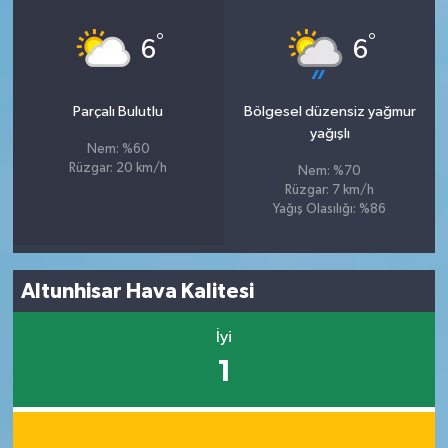
°
°
6
6
Parçalı Bulutlu
Bölgesel düzensiz yağmur
yağışlı
Nem: %60
Rüzgar: 20 km/h
Nem: %70
Rüzgar: 7 km/h
Yağış Olasılığı: %86
Altunhisar Hava Kalitesi
İyi
1