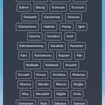
Edirne
Elazığ
Erzincan
Erzurum
Eskişehir
Gaziantep
Giresun
Gümüşhane
Hakkâri
Hatay
Iğdır
Isparta
İstanbul
İzmir
Kahramanmaraş
Karabük
Karaman
Kars
Kastamonu
Kayseri
Kilis
Kırıkkale
Kırklareli
Kırşehir
Kocaeli
Konya
Kütahya
Malatya
Manisa
Mardin
Mersin
Muğla
Muş
Nevşehir
Niğde
Ordu
Osmaniye
Rize
Sakarya
Samsun