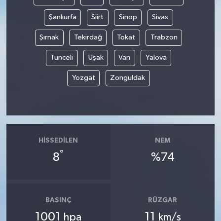
Şanlıurfa
Siirt
Sinop
Sivas
Şırnak
Tekirdağ
Tokat
Trabzon
Tunceli
Uşak
Van
Yalova
Yozgat
Zonguldak
HISSEDILEN
NEM
°
8
%74
BASINÇ
RÜZGAR
1001
11
hpa
km/s