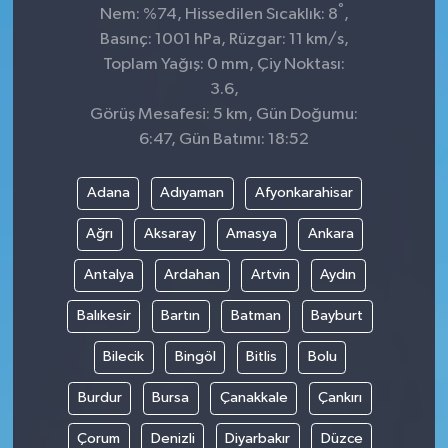
°
Nem: %74, Hissedilen Sıcaklık: 8
,
Basınç: 1001 hPa, Rüzgar: 11 km/s,
Toplam Yağış: 0 mm, Çiy Noktası:
3.6,
Görüş Mesafesi: 5 km, Gün Doğumu:
6:47, Gün Batımı: 18:52
Adana
Adıyaman
Afyonkarahisar
Ağrı
Aksaray
Amasya
Ankara
Antalya
Ardahan
Artvin
Aydın
Balıkesir
Bartın
Batman
Bayburt
Bilecik
Bingöl
Bitlis
Bolu
Burdur
Bursa
Çanakkale
Çankırı
Çorum
Denizli
Diyarbakır
Düzce