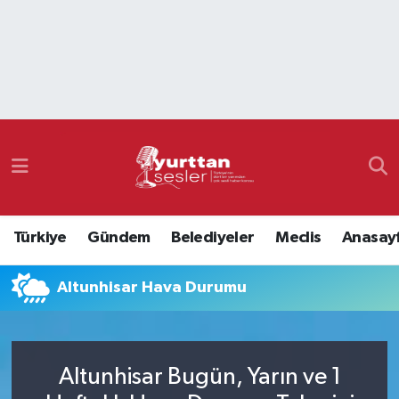
Nöbetçi Eczaneler
Hava Durumu
Namaz Vakitleri
Trafik Durumu
Türkiye
Gündem
Belediyeler
Meclis
Anasay
Süper Lig Puan Durumu ve Fikstür
Altunhisar Hava Durumu
Tüm Manşetler
Son Dakika Haberleri
Altunhisar Bugün, Yarın ve 1
Haber Arşivi