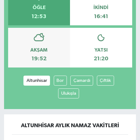
ÖĞLE
İKINDI
12:53
16:41
AKŞAM
YATSI
19:52
21:20
Altunhisar
Bor
Çamardı
Çiftlik
Ulukışla
ALTUNHISAR AYLIK NAMAZ VAKITLERI