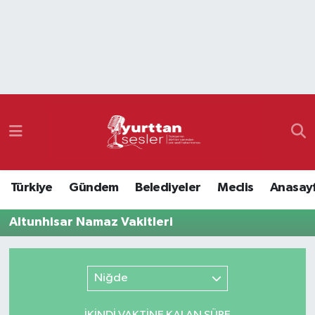
Nöbetçi Eczaneler
Hava Durumu
Namaz Vakitleri
Trafik Durumu
Türkiye
Gündem
Belediyeler
Meclis
Anasay
Süper Lig Puan Durumu ve Fikstür
Altunhisar Namaz Vakitleri
Tüm Manşetler
Son Dakika Haberleri
Niğde
Haber Arşivi