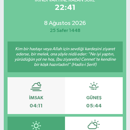
İKINDI VAKTİNE KALAN SÜRE
22:41
8 Ağustos 2026
25 Safer 1448
Kim bir hastayı veya Allah için sevdiği kardeşini ziyaret
ederse, bir melek, ona şöyle nidâ eder: "Ne iyi yaptın,
yürüdüğün yol ne hoş, (bu ziyaretle) Cennet’te kendine
bir köşk hazırladın!" (Hadis-i Şerif)
İMSAK
GÜNEŞ
04:11
05:44