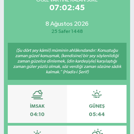
ÖĞLE VAKTİNE KALAN SÜRE
07:02:45
8 Ağustos 2026
25 Safer 1448
(Şu dört şey kâmil) müminin ahlâkındandır: Konuştuğu
zaman güzel konuşmak, (kendisine) bir şey söylenildiği
zaman güzelce dinlemek, (din kardeşiyle) karşılaştığı
zaman güler yüzlü olmak, söz verdiği zaman sözüne sâdık
kalmak.” (Hadis-i Şerif)
İMSAK
GÜNEŞ
04:10
05:44