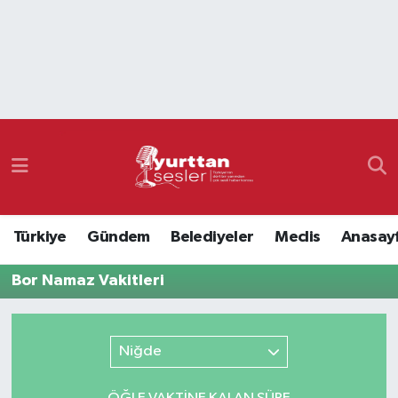
Nöbetçi Eczaneler
Hava Durumu
Namaz Vakitleri
Trafik Durumu
Türkiye
Gündem
Belediyeler
Meclis
Anasay
Süper Lig Puan Durumu ve Fikstür
Bor Namaz Vakitleri
Tüm Manşetler
Son Dakika Haberleri
Niğde
Haber Arşivi