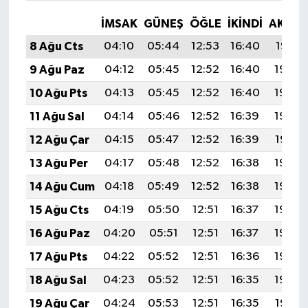
İMSAK
GÜNEŞ
ÖĞLE
İKINDI
AKŞA
8 Ağu Cts
04:10
05:44
12:53
16:40
19:51
9 Ağu Paz
04:12
05:45
12:52
16:40
19:50
10 Ağu Pts
04:13
05:45
12:52
16:40
19:49
11 Ağu Sal
04:14
05:46
12:52
16:39
19:48
12 Ağu Çar
04:15
05:47
12:52
16:39
19:47
13 Ağu Per
04:17
05:48
12:52
16:38
19:45
14 Ağu Cum
04:18
05:49
12:52
16:38
19:44
15 Ağu Cts
04:19
05:50
12:51
16:37
19:43
16 Ağu Paz
04:20
05:51
12:51
16:37
19:42
17 Ağu Pts
04:22
05:52
12:51
16:36
19:40
18 Ağu Sal
04:23
05:52
12:51
16:35
19:39
19 Ağu Çar
04:24
05:53
12:51
16:35
19:38