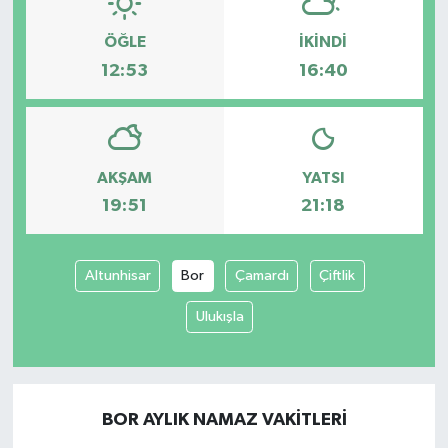
ÖĞLE
İKINDI
12:53
16:40
AKŞAM
YATSI
19:51
21:18
Altunhisar
Bor
Çamardı
Çiftlik
Ulukışla
BOR AYLIK NAMAZ VAKITLERI