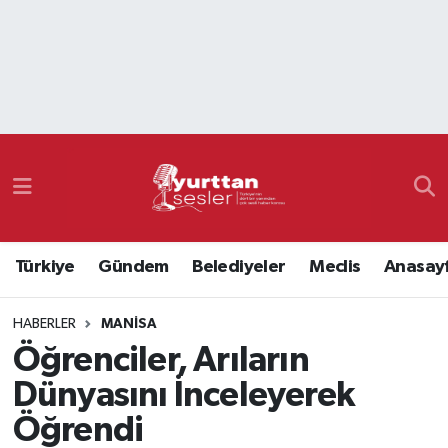
Nöbetçi Eczaneler
Hava Durumu
Namaz Vakitleri
Trafik Durumu
Türkiye
Gündem
Belediyeler
Meclis
Anasay
Süper Lig Puan Durumu ve Fikstür
HABERLER
MANISA
Tüm Manşetler
Öğrenciler, Arıların
Son Dakika Haberleri
Dünyasını İnceleyerek
Öğrendi
Haber Arşivi