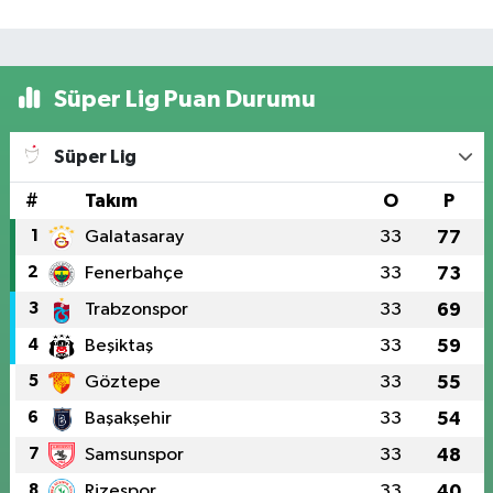
Süper Lig Puan Durumu
Süper Lig
#
Takım
O
P
1
Galatasaray
33
77
2
Fenerbahçe
33
73
3
Trabzonspor
33
69
4
Beşiktaş
33
59
5
Göztepe
33
55
6
Başakşehir
33
54
7
Samsunspor
33
48
8
Rizespor
33
40