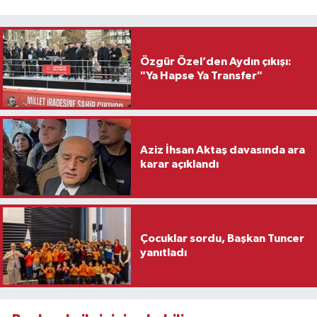
Özgür Özel’den Aydın çıkışı:
"Ya Hapse Ya Transfer"
Aziz İhsan Aktaş davasında ara
karar açıklandı
Çocuklar sordu, Başkan Tuncer
yanıtladı