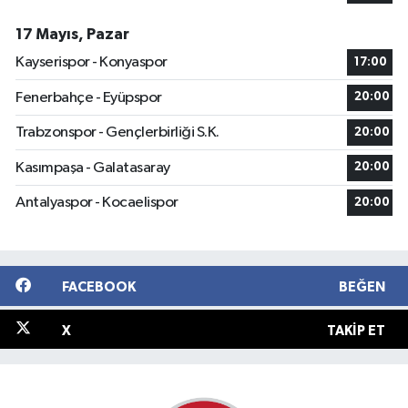
17 Mayıs, Pazar
Kayserispor - Konyaspor
17:00
Fenerbahçe - Eyüpspor
20:00
Trabzonspor - Gençlerbirliği S.K.
20:00
Kasımpaşa - Galatasaray
20:00
Antalyaspor - Kocaelispor
20:00
FACEBOOK
BEĞEN
X
TAKIP ET