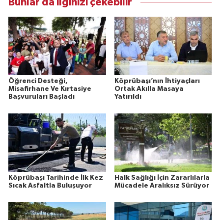
Bunlar da ilginizi çekebilir
Öğrenci Desteği,
Köprübaşı’nın İhtiyaçları
Misafirhane Ve Kırtasiye
Ortak Akılla Masaya
Başvuruları Başladı
Yatırıldı
Köprübaşı Tarihinde İlk Kez
Halk Sağlığı İçin Zararlılarla
Sıcak Asfaltla Buluşuyor
Mücadele Aralıksız Sürüyor