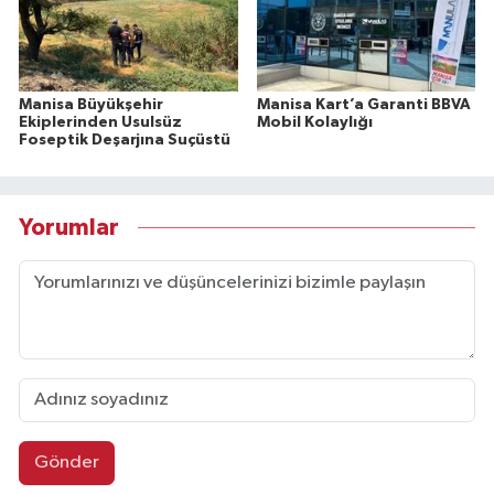
Manisa Büyükşehir
Manisa Kart’a Garanti BBVA
Ekiplerinden Usulsüz
Mobil Kolaylığı
Foseptik Deşarjına Suçüstü
Yorumlar
Gönder