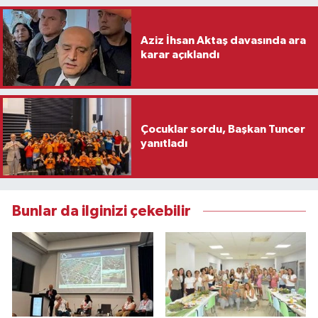
Aziz İhsan Aktaş davasında ara
karar açıklandı
Çocuklar sordu, Başkan Tuncer
yanıtladı
Bunlar da ilginizi çekebilir