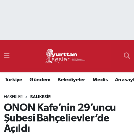
Nöbetçi Eczaneler
Hava Durumu
Namaz Vakitleri
Trafik Durumu
Türkiye
Gündem
Belediyeler
Meclis
Anasay
Süper Lig Puan Durumu ve Fikstür
HABERLER
BALIKESIR
Tüm Manşetler
ONON Kafe’nin 29’uncu
Son Dakika Haberleri
Şubesi Bahçelievler’de
Açıldı
Haber Arşivi