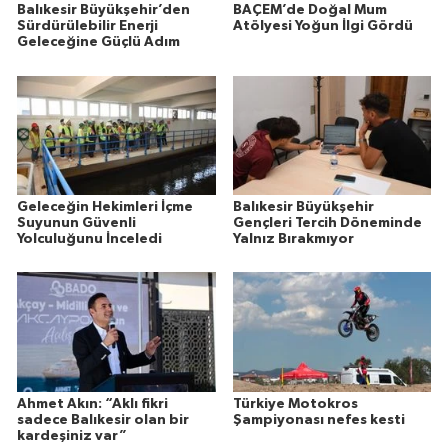
Balıkesir Büyükşehir’den
BAÇEM’de Doğal Mum
Sürdürülebilir Enerji
Atölyesi Yoğun İlgi Gördü
Geleceğine Güçlü Adım
Geleceğin Hekimleri İçme
Balıkesir Büyükşehir
Suyunun Güvenli
Gençleri Tercih Döneminde
Yolculuğunu İnceledi
Yalnız Bırakmıyor
Ahmet Akın: “Aklı fikri
Türkiye Motokros
sadece Balıkesir olan bir
Şampiyonası nefes kesti
kardeşiniz var”