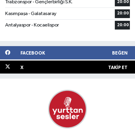
Trabzonspor - Gençlerbirliği S.K.
20:00
Kasımpaşa - Galatasaray
20:00
Antalyaspor - Kocaelispor
20:00
FACEBOOK
BEĞEN
X
TAKIP ET