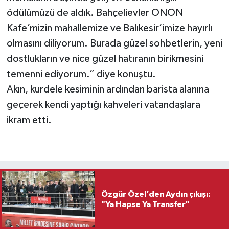
ödülümüzü de aldık. Bahçelievler ONON
Kafe’mizin mahallemize ve Balıkesir’imize hayırlı
olmasını diliyorum. Burada güzel sohbetlerin, yeni
dostlukların ve nice güzel hatıranın birikmesini
temenni ediyorum.” diye konuştu.
Akın, kurdele kesiminin ardından barista alanına
geçerek kendi yaptığı kahveleri vatandaşlara
ikram etti.
Özgür Özel’den Aydın çıkışı:
"Ya Hapse Ya Transfer"