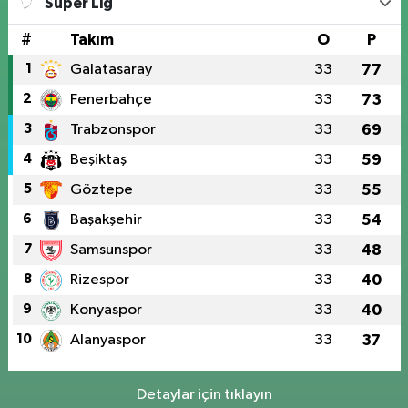
Süper Lig
#
Takım
O
P
1
Galatasaray
33
77
2
Fenerbahçe
33
73
3
Trabzonspor
33
69
4
Beşiktaş
33
59
5
Göztepe
33
55
6
Başakşehir
33
54
7
Samsunspor
33
48
8
Rizespor
33
40
9
Konyaspor
33
40
10
Alanyaspor
33
37
Detaylar için tıklayın