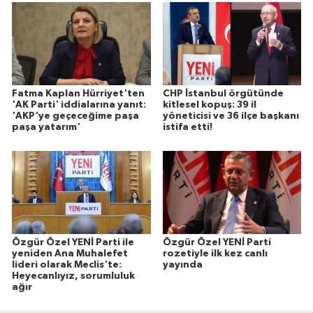
Fatma Kaplan Hürriyet'ten
CHP İstanbul örgütünde
'AK Parti' iddialarına yanıt:
kitlesel kopuş: 39 il
'AKP'ye geçeceğime paşa
yöneticisi ve 36 ilçe başkanı
paşa yatarım'
istifa etti!
Özgür Özel YENİ Parti ile
Özgür Özel YENİ Parti
yeniden Ana Muhalefet
rozetiyle ilk kez canlı
lideri olarak Meclis'te:
yayında
Heyecanlıyız, sorumluluk
ağır