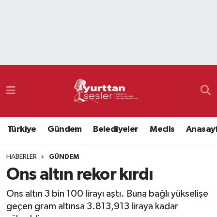
Nöbetçi Eczaneler
Hava Durumu
Namaz Vakitleri
Trafik Durumu
Türkiye
Gündem
Belediyeler
Meclis
Anasay
Süper Lig Puan Durumu ve Fikstür
HABERLER
GÜNDEM
Tüm Manşetler
Ons altın rekor kırdı
Son Dakika Haberleri
Ons altın 3 bin 100 lirayı aştı. Buna bağlı yükselişe
geçen gram altınsa 3.813,913 liraya kadar
Haber Arşivi