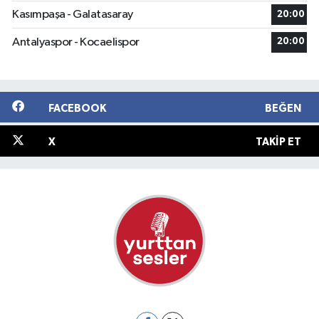
Kasımpaşa - Galatasaray
20:00
Antalyaspor - Kocaelispor
20:00
FACEBOOK
BEĞEN
X
TAKIP ET