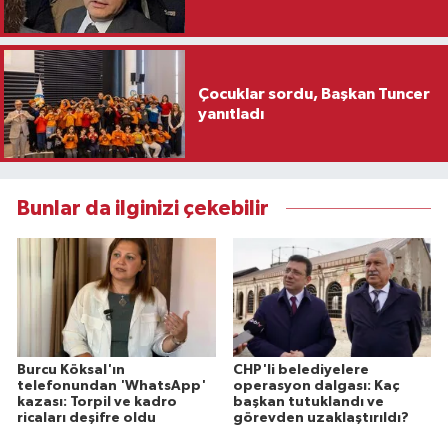
Çocuklar sordu, Başkan Tuncer
yanıtladı
Bunlar da ilginizi çekebilir
Burcu Köksal'ın
CHP'li belediyelere
telefonundan 'WhatsApp'
operasyon dalgası: Kaç
kazası: Torpil ve kadro
başkan tutuklandı ve
ricaları deşifre oldu
görevden uzaklaştırıldı?