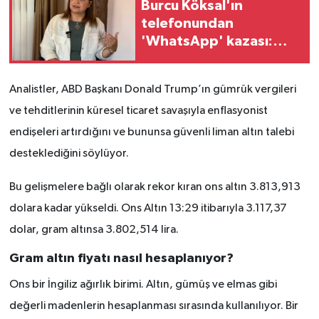
Burcu Köksal'ın
telefonundan
'WhatsApp' kazası:
Torpil ve kadro ricaları
deşifre oldu
Analistler, ABD Başkanı Donald Trump’ın gümrük vergileri
ve tehditlerinin küresel ticaret savaşıyla enflasyonist
endişeleri artırdığını ve bununsa güvenli liman altın talebi
desteklediğini söylüyor.
Bu gelişmelere bağlı olarak rekor kıran ons altın 3.813,913
dolara kadar yükseldi. Ons Altın 13:29 itibarıyla 3.117,37
dolar, gram altınsa 3.802,514 lira.
Gram altın fiyatı nasıl hesaplanıyor?
Ons bir İngiliz ağırlık birimi. Altın, gümüş ve elmas gibi
değerli madenlerin hesaplanması sırasında kullanılıyor. Bir