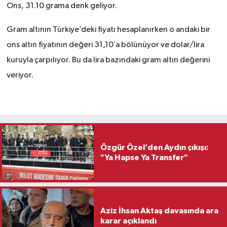
Ons, 31.10 grama denk geliyor.
Gram altının Türkiye’deki fiyatı hesaplanırken o andaki bir
ons altın fiyatının değeri 31,10’a bölünüyor ve dolar/lira
kuruyla çarpılıyor. Bu da lira bazındaki gram altın değerini
veriyor.
Özgür Özel’den Aydın çıkışı:
"Ya Hapse Ya Transfer"
Aziz İhsan Aktaş davasında ara
karar açıklandı