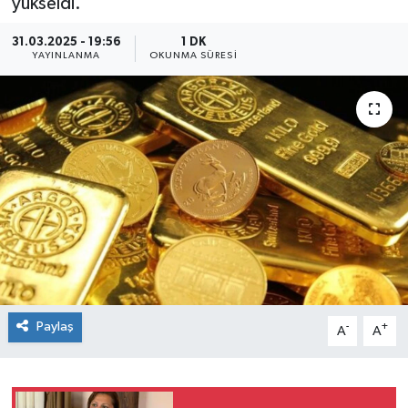
yükseldi.
31.03.2025 - 19:56
1 DK
YAYINLANMA
OKUNMA SÜRESI
Paylaş
-
+
A
A