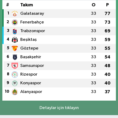
#
Takım
O
P
1
Galatasaray
33
77
2
Fenerbahçe
33
73
3
Trabzonspor
33
69
4
Beşiktaş
33
59
5
Göztepe
33
55
6
Başakşehir
33
54
7
Samsunspor
33
48
8
Rizespor
33
40
9
Konyaspor
33
40
10
Alanyaspor
33
37
Detaylar için tıklayın