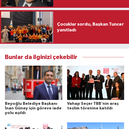
Çocuklar sordu, Başkan Tuncer
yanıtladı
Bunlar da ilginizi çekebilir
Beyoğlu Belediye Başkanı
Vahap Seçer TBB'nin araç
İnan Güney için göreve iade
teslim törenine katıldı
yolu açıldı