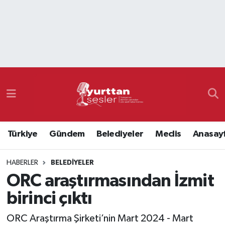
Nöbetçi Eczaneler
Hava Durumu
Namaz Vakitleri
Trafik Durumu
Türkiye
Gündem
Belediyeler
Meclis
Anasay
Süper Lig Puan Durumu ve Fikstür
HABERLER
BELEDIYELER
Tüm Manşetler
ORC araştırmasından İzmit
Son Dakika Haberleri
birinci çıktı
Haber Arşivi
ORC Araştırma Şirketi’nin Mart 2024 - Mart