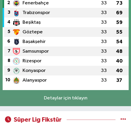
2
Fenerbahçe
33
73
3
Trabzonspor
33
69
4
Beşiktaş
33
59
5
Göztepe
33
55
6
Başakşehir
33
54
7
Samsunspor
33
48
8
Rizespor
33
40
9
Konyaspor
33
40
10
Alanyaspor
33
37
Detaylar için tıklayın
Süper Lig Fikstür