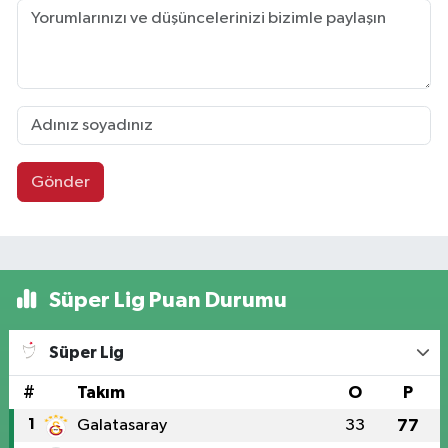
Gönder
Süper Lig Puan Durumu
Süper Lig
#
Takım
O
P
1
Galatasaray
33
77