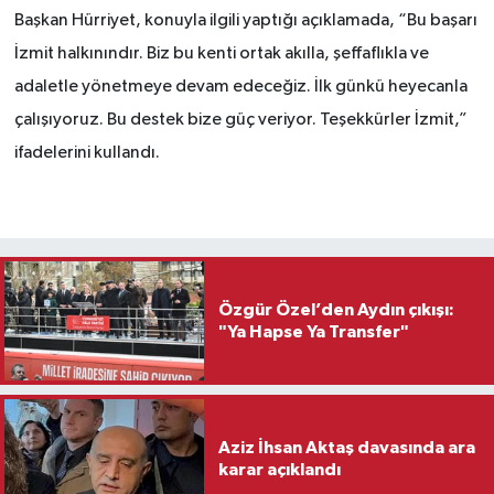
Başkan Hürriyet, konuyla ilgili yaptığı açıklamada, “Bu başarı
İzmit halkınındır. Biz bu kenti ortak akılla, şeffaflıkla ve
adaletle yönetmeye devam edeceğiz. İlk günkü heyecanla
çalışıyoruz. Bu destek bize güç veriyor. Teşekkürler İzmit,”
ifadelerini kullandı.
Özgür Özel’den Aydın çıkışı:
"Ya Hapse Ya Transfer"
Aziz İhsan Aktaş davasında ara
karar açıklandı