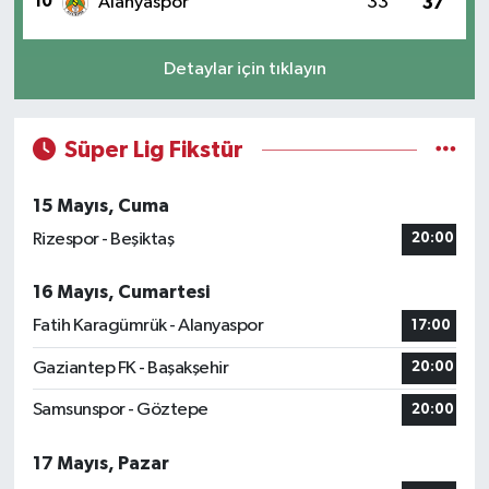
10
Alanyaspor
33
37
Detaylar için tıklayın
Süper Lig Fikstür
15 Mayıs, Cuma
Rizespor - Beşiktaş
20:00
16 Mayıs, Cumartesi
Fatih Karagümrük - Alanyaspor
17:00
Gaziantep FK - Başakşehir
20:00
Samsunspor - Göztepe
20:00
17 Mayıs, Pazar