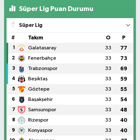
Süper Lig Puan Durumu
Süper Lig
#
Takım
O
P
1
Galatasaray
33
77
2
Fenerbahçe
33
73
3
Trabzonspor
33
69
4
Beşiktaş
33
59
5
Göztepe
33
55
6
Başakşehir
33
54
7
Samsunspor
33
48
8
Rizespor
33
40
9
Konyaspor
33
40