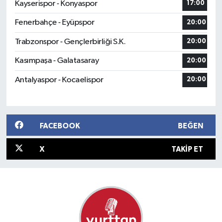
Kayserispor - Konyaspor
17:00
Fenerbahçe - Eyüpspor
20:00
Trabzonspor - Gençlerbirliği S.K.
20:00
Kasımpaşa - Galatasaray
20:00
Antalyaspor - Kocaelispor
20:00
FACEBOOK
BEĞEN
X
TAKIP ET