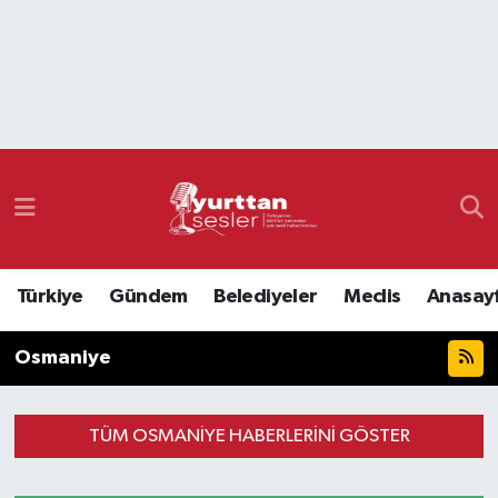
Nöbetçi Eczaneler
Hava Durumu
Namaz Vakitleri
Trafik Durumu
Türkiye
Gündem
Belediyeler
Meclis
Anasay
Süper Lig Puan Durumu ve Fikstür
Osmaniye
Tüm Manşetler
Son Dakika Haberleri
TÜM OSMANIYE HABERLERINI GÖSTER
Haber Arşivi