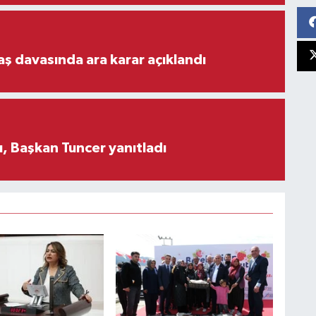
aş davasında ara karar açıklandı
, Başkan Tuncer yanıtladı