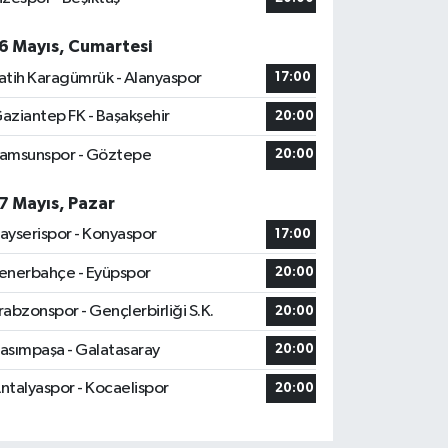
6 Mayıs, Cumartesi
atih Karagümrük - Alanyaspor
17:00
aziantep FK - Başakşehir
20:00
amsunspor - Göztepe
20:00
7 Mayıs, Pazar
ayserispor - Konyaspor
17:00
enerbahçe - Eyüpspor
20:00
rabzonspor - Gençlerbirliği S.K.
20:00
asımpaşa - Galatasaray
20:00
ntalyaspor - Kocaelispor
20:00