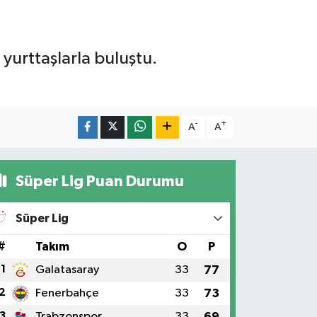
 yurttaşlarla buluştu.
-
+
A
A
Süper Lig Puan Durumu
Süper Lig
#
Takım
O
P
1
Galatasaray
33
77
2
Fenerbahçe
33
73
3
Trabzonspor
33
69