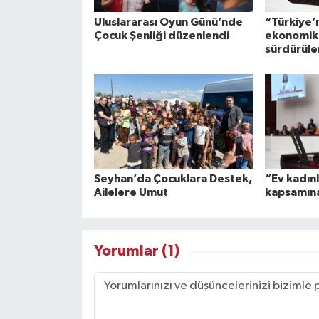
Uluslararası Oyun Günü’nde
“Türkiye’
Çocuk Şenliği düzenlendi
ekonomik 
sürdürül
Seyhan’da Çocuklara Destek,
“Ev kadın
Ailelere Umut
kapsamına
Yorumlar (1)