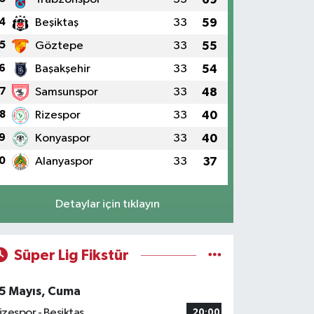
4
Beşiktaş
33
59
5
Göztepe
33
55
6
Başakşehir
33
54
7
Samsunspor
33
48
8
Rizespor
33
40
9
Konyaspor
33
40
0
Alanyaspor
33
37
Detaylar için tıklayın
Süper Lig Fikstür
5 Mayıs, Cuma
izespor - Beşiktaş
20:00