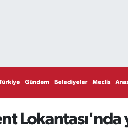
Türkiye
Gündem
Belediyeler
Meclis
Ana
nt Lokantası'nda y