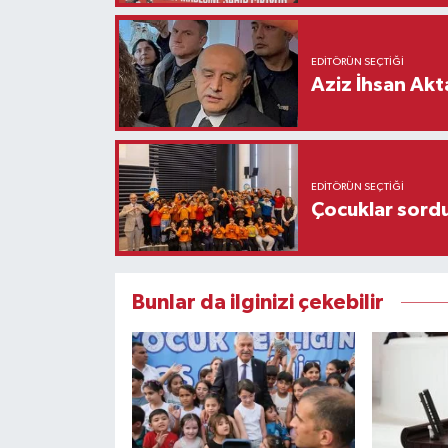
EDITÖRÜN SEÇTIĞI
Aziz İhsan Akt
EDITÖRÜN SEÇTIĞI
Çocuklar sordu
Bunlar da ilginizi çekebilir