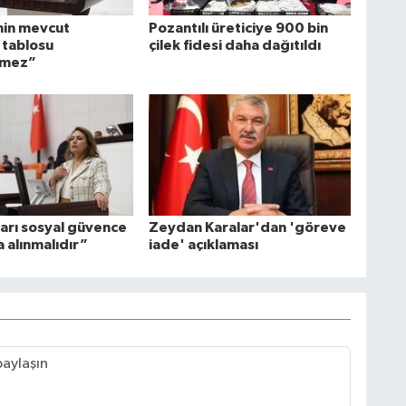
nin mevcut
Pozantılı üreticiye 900 bin
tablosu
çilek fidesi daha dağıtıldı
emez”
ları sosyal güvence
Zeydan Karalar'dan 'göreve
 alınmalıdır”
iade' açıklaması