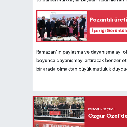
toplarken yurttaşlar Başkan Tekin ile hatır
Pozantılı üret
İçeriği Görüntül
Ramazan’ın paylaşma ve dayanışma ayı o
boyunca dayanışmayı artıracak benzer etk
bir arada olmaktan büyük mutluluk duyduğ
EDITÖRÜN SEÇTIĞI
Özgür Özel’den