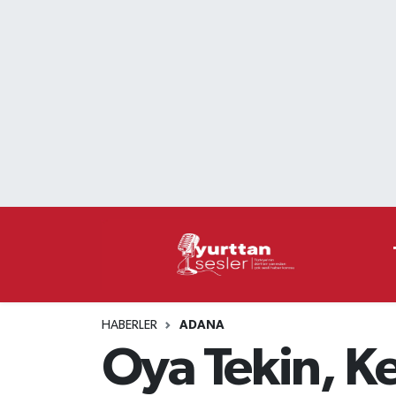
Nöbetçi Eczaneler
Hava Durumu
Namaz Vakitleri
Trafik Durumu
Süper Lig Puan Durumu ve Fikstür
Tüm Manşetler
HABERLER
ADANA
Son Dakika Haberleri
Oya Tekin, Ke
Haber Arşivi