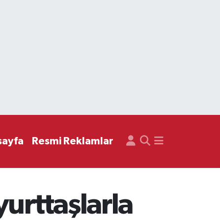
sayfa
Resmi Reklamlar
urttaşlarla