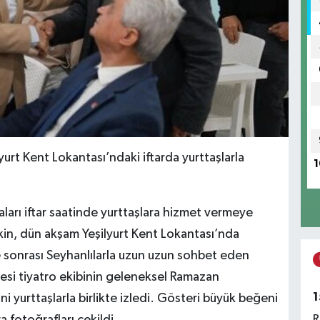
urt Kent Lokantası’ndaki iftarda yurttaşlarla
1
ları iftar saatinde yurttaşlara hizmet vermeye
in, dün akşam Yeşilyurt Kent Lokantası’nda
 ve sonrası Seyhanlılarla uzun uzun sohbet eden
esi tiyatro ekibinin geleneksel Ramazan
1
i yurttaşlarla birlikte izledi. Gösteri büyük beğeni
R