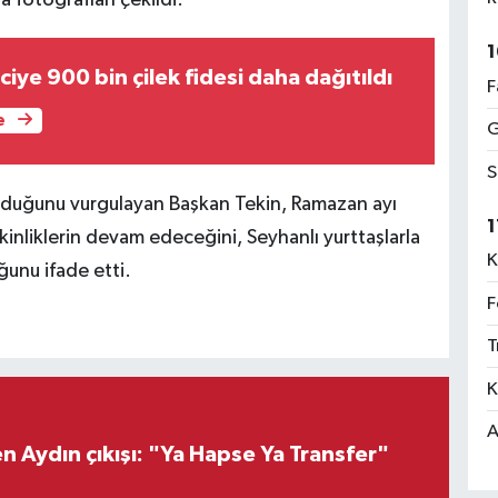
a fotoğrafları çekildi.
1
iciye 900 bin çilek fidesi daha dağıtıldı
F
e
G
S
lduğunu vurgulayan Başkan Tekin, Ramazan ayı
1
inliklerin devam edeceğini, Seyhanlı yurttaşlarla
K
unu ifade etti.
F
T
K
A
 Aydın çıkışı: "Ya Hapse Ya Transfer"