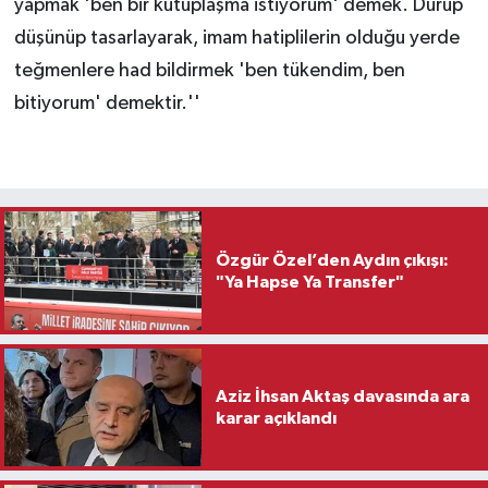
yapmak 'ben bir kutuplaşma istiyorum' demek. Durup
düşünüp tasarlayarak, imam hatiplilerin olduğu yerde
teğmenlere had bildirmek 'ben tükendim, ben
bitiyorum' demektir.''
Özgür Özel’den Aydın çıkışı:
"Ya Hapse Ya Transfer"
Aziz İhsan Aktaş davasında ara
karar açıklandı