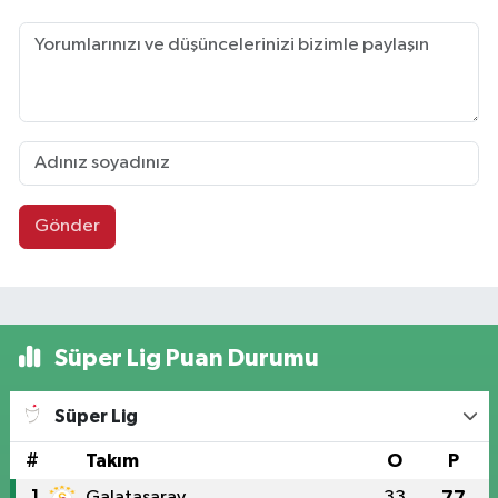
Gönder
Süper Lig Puan Durumu
Süper Lig
#
Takım
O
P
1
Galatasaray
33
77