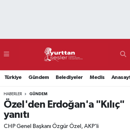
Nöbetçi Eczaneler
Hava Durumu
Namaz Vakitleri
Trafik Durumu
Türkiye
Gündem
Belediyeler
Meclis
Anasay
Süper Lig Puan Durumu ve Fikstür
HABERLER
GÜNDEM
Tüm Manşetler
Özel'den Erdoğan'a "Kılıç"
Son Dakika Haberleri
yanıtı
Haber Arşivi
CHP Genel Başkanı Özgür Özel, AKP'li