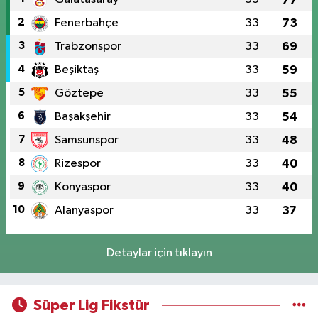
2
Fenerbahçe
33
73
3
Trabzonspor
33
69
4
Beşiktaş
33
59
5
Göztepe
33
55
6
Başakşehir
33
54
7
Samsunspor
33
48
8
Rizespor
33
40
9
Konyaspor
33
40
10
Alanyaspor
33
37
Detaylar için tıklayın
Süper Lig Fikstür