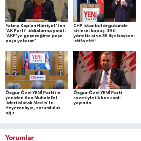
Fatma Kaplan Hürriyet'ten
CHP İstanbul örgütünde
'AK Parti' iddialarına yanıt:
kitlesel kopuş: 39 il
'AKP'ye geçeceğime paşa
yöneticisi ve 36 ilçe başkanı
paşa yatarım'
istifa etti!
Özgür Özel YENİ Parti ile
Özgür Özel YENİ Parti
yeniden Ana Muhalefet
rozetiyle ilk kez canlı
lideri olarak Meclis'te:
yayında
Heyecanlıyız, sorumluluk
ağır
Yorumlar