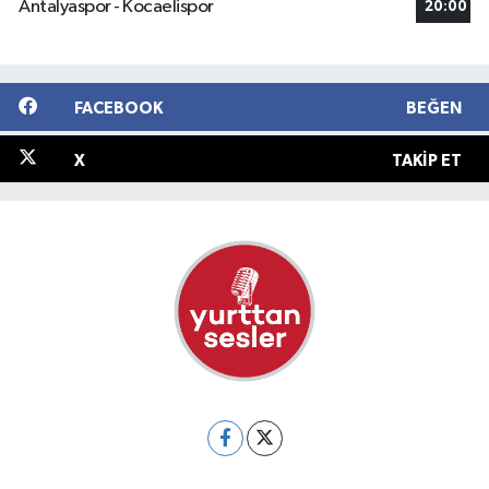
Antalyaspor - Kocaelispor
20:00
FACEBOOK
BEĞEN
X
TAKIP ET