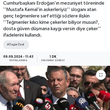
Cumhurbaşkanı Erdoğan'ın mezuniyet töreninde
''Mustafa Kemal'in askerleriyiz'' sloganı atan
genç teğmenlere sarf ettiği sözlere ilişkin
''Teğmenler kılıcı kime çekerler biliyor musun?,
dosta güven düşmana kaygı versin diye çeker''
ifadelerini kullandı.
#Özgür Özel
09.09.2024 - 11:43
1 DK
YAYINLANMA
OKUNMA SÜRESI