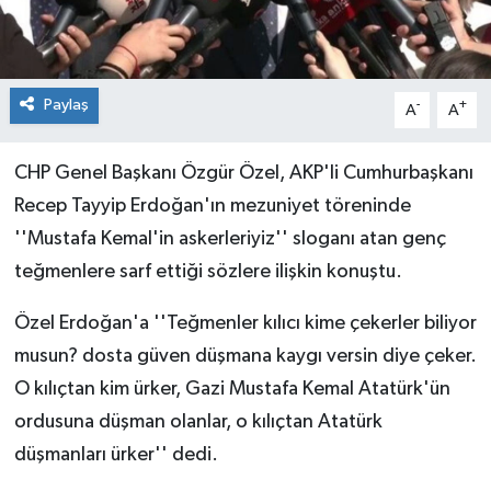
Paylaş
-
+
A
A
CHP Genel Başkanı Özgür Özel, AKP'li Cumhurbaşkanı
Recep Tayyip Erdoğan'ın mezuniyet töreninde
''Mustafa Kemal'in askerleriyiz'' sloganı atan genç
teğmenlere sarf ettiği sözlere ilişkin konuştu.
Özel Erdoğan'a ''Teğmenler kılıcı kime çekerler biliyor
musun? dosta güven düşmana kaygı versin diye çeker.
O kılıçtan kim ürker, Gazi Mustafa Kemal Atatürk'ün
ordusuna düşman olanlar, o kılıçtan Atatürk
düşmanları ürker'' dedi.