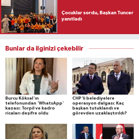
Çocuklar sordu, Başkan Tuncer
yanıtladı
Bunlar da ilginizi çekebilir
Burcu Köksal'ın
CHP'li belediyelere
telefonundan 'WhatsApp'
operasyon dalgası: Kaç
kazası: Torpil ve kadro
başkan tutuklandı ve
ricaları deşifre oldu
görevden uzaklaştırıldı?