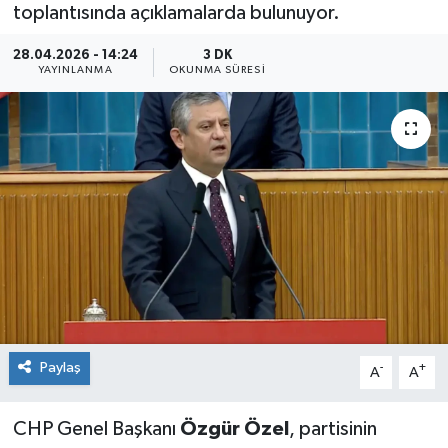
toplantısında açıklamalarda bulunuyor.
28.04.2026 - 14:24
3 DK
YAYINLANMA
OKUNMA SÜRESI
Paylaş
-
+
A
A
CHP Genel Başkanı
Özgür Özel
, partisinin