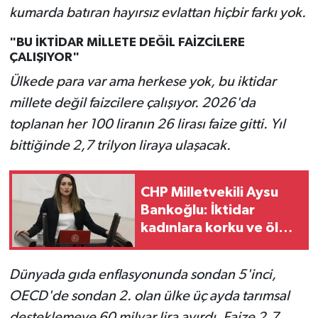
kumarda batıran hayırsız evlattan hiçbir farkı yok.
"BU İKTİDAR MİLLETE DEĞİL FAİZCİLERE
ÇALIŞIYOR"
Ülkede para var ama herkese yok, bu iktidar
millete değil faizcilere çalışıyor. 2026'da
toplanan her 100 liranın 26 lirası faize gitti. Yıl
bittiğinde 2,7 trilyon liraya ulaşacak.
CHP Milletvekili Aysu
Bankoğlu: İktidar
kadınlara korku ve ölüm
vadediyor
Dünyada gıda enflasyonunda sondan 5'inci,
OECD'de sondan 2. olan ülke üç ayda tarımsal
desteklemeye 60 milyar lira ayırdı. Faize 2,7