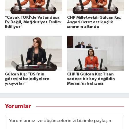
"Çavak TOKİ’de Vatandaşa
CHP Milletvekili Gülcan Kış:
Ev Değil, Mağduriyet Teslim
Asgari ücret artık açlık
Ediliyor"
sınırının altında
Gülcan Kış: “DSİ'nin
CHP'li Gülcan Kış: Tisan
görevini belediyelere
sadece bir koy değildir;
yıkıyorlar”
Mersin’in hafızası
Yorumlar