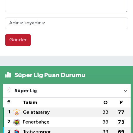
Gönder
Süper Lig Puan Durumu
Süper Lig
#
Takım
O
P
1
Galatasaray
33
77
2
Fenerbahçe
33
73
3
Trabzonspor
33
69