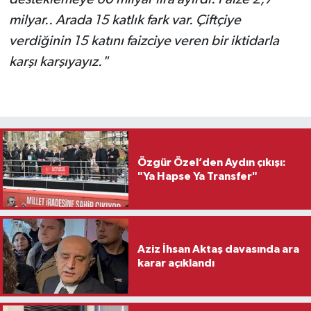
milyar.. Arada 15 katlık fark var. Çiftçiye
verdiğinin 15 katını faizciye veren bir iktidarla
karşı karşıyayız."
Özgür Özel’den Aydın çıkışı:
"Ya Hapse Ya Transfer"
Aziz İhsan Aktaş davasında ara
karar açıklandı