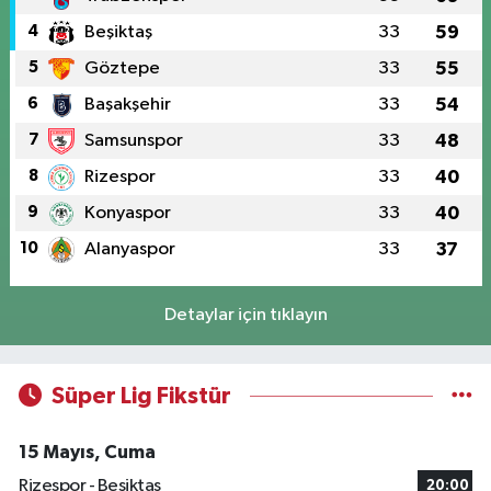
4
Beşiktaş
33
59
5
Göztepe
33
55
6
Başakşehir
33
54
7
Samsunspor
33
48
8
Rizespor
33
40
9
Konyaspor
33
40
10
Alanyaspor
33
37
Detaylar için tıklayın
Süper Lig Fikstür
15 Mayıs, Cuma
Rizespor - Beşiktaş
20:00