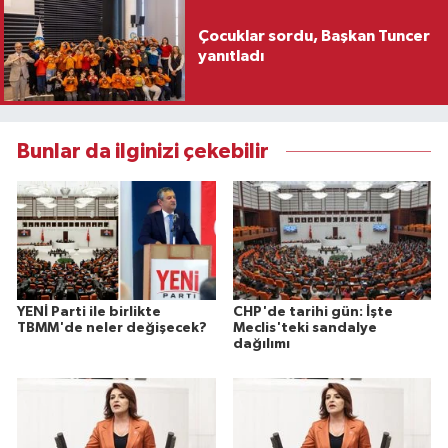
Çocuklar sordu, Başkan Tuncer
yanıtladı
Bunlar da ilginizi çekebilir
YENİ Parti ile birlikte
CHP'de tarihi gün: İşte
TBMM'de neler değişecek?
Meclis'teki sandalye
dağılımı