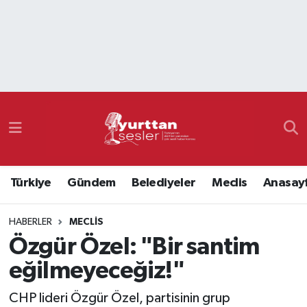
Nöbetçi Eczaneler
Hava Durumu
Namaz Vakitleri
Trafik Durumu
Türkiye
Gündem
Belediyeler
Meclis
Anasay
Süper Lig Puan Durumu ve Fikstür
HABERLER
MECLIS
Tüm Manşetler
Özgür Özel: "Bir santim
Son Dakika Haberleri
eğilmeyeceğiz!"
Haber Arşivi
CHP lideri Özgür Özel, partisinin grup