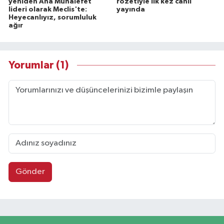
yeniden Ana Muhalefet
rozetiyle ilk kez canlı
lideri olarak Meclis'te:
yayında
Heyecanlıyız, sorumluluk
ağır
Yorumlar (1)
Gönder