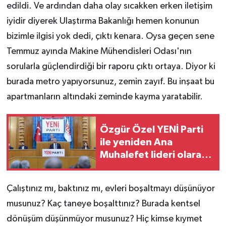
edildi. Ve ardından daha olay sıcakken erken iletişim
iyidir diyerek Ulaştırma Bakanlığı hemen konunun
bizimle ilgisi yok dedi, çıktı kenara. Oysa geçen sene
Temmuz ayında Makine Mühendisleri Odası'nın
sorularla güçlendirdiği bir raporu çıktı ortaya. Diyor ki
burada metro yapıyorsunuz, zemin zayıf. Bu inşaat bu
apartmanların altındaki zeminde kayma yaratabilir.
Özgür Özel YENİ Parti
ile yeniden Ana
Muhalefet lideri olarak
Meclis'te: Heyecanlıyız,
sorumluluk ağır
Çalıştınız mı, baktınız mı, evleri boşaltmayı düşünüyor
musunuz? Kaç taneye boşalttınız? Burada kentsel
dönüşüm düşünmüyor musunuz? Hiç kimse kıymet