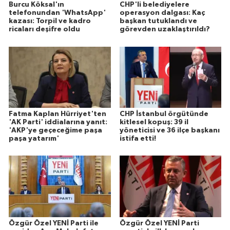
Burcu Köksal'ın
CHP'li belediyelere
telefonundan 'WhatsApp'
operasyon dalgası: Kaç
kazası: Torpil ve kadro
başkan tutuklandı ve
ricaları deşifre oldu
görevden uzaklaştırıldı?
Fatma Kaplan Hürriyet'ten
CHP İstanbul örgütünde
'AK Parti' iddialarına yanıt:
kitlesel kopuş: 39 il
'AKP'ye geçeceğime paşa
yöneticisi ve 36 ilçe başkanı
paşa yatarım'
istifa etti!
Özgür Özel YENİ Parti ile
Özgür Özel YENİ Parti