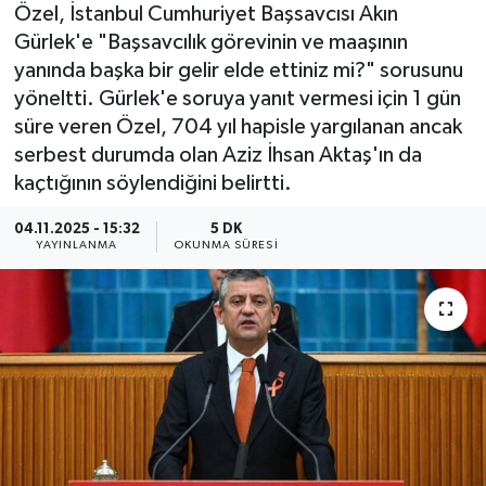
Özel, İstanbul Cumhuriyet Başsavcısı Akın
Gürlek'e "Başsavcılık görevinin ve maaşının
yanında başka bir gelir elde ettiniz mi?" sorusunu
yöneltti. Gürlek'e soruya yanıt vermesi için 1 gün
süre veren Özel, 704 yıl hapisle yargılanan ancak
serbest durumda olan Aziz İhsan Aktaş'ın da
kaçtığının söylendiğini belirtti.
04.11.2025 - 15:32
5 DK
YAYINLANMA
OKUNMA SÜRESI