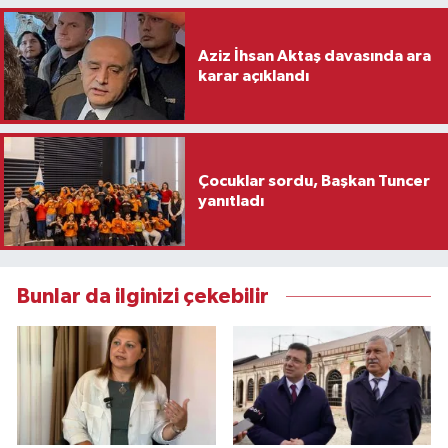
Aziz İhsan Aktaş davasında ara
karar açıklandı
Çocuklar sordu, Başkan Tuncer
yanıtladı
Bunlar da ilginizi çekebilir