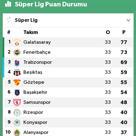
Süper Lig Puan Durumu
Süper Lig
#
Takım
O
P
1
Galatasaray
33
77
2
Fenerbahçe
33
73
3
Trabzonspor
33
69
4
Beşiktaş
33
59
5
Göztepe
33
55
6
Başakşehir
33
54
7
Samsunspor
33
48
8
Rizespor
33
40
9
Konyaspor
33
40
10
Alanyaspor
33
37