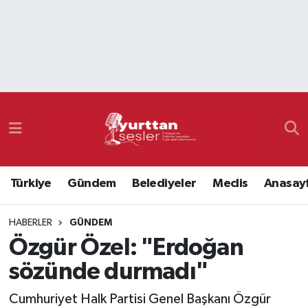
Nöbetçi Eczaneler
Hava Durumu
Namaz Vakitleri
Trafik Durumu
Türkiye
Gündem
Belediyeler
Meclis
Anasay
Süper Lig Puan Durumu ve Fikstür
HABERLER
GÜNDEM
Tüm Manşetler
Özgür Özel: "Erdoğan
Son Dakika Haberleri
sözünde durmadı"
Haber Arşivi
Cumhuriyet Halk Partisi Genel Başkanı Özgür