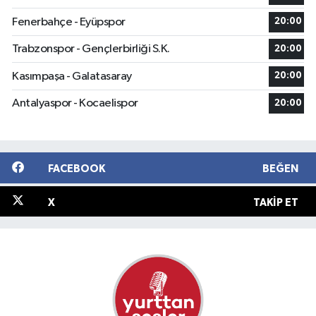
Fenerbahçe - Eyüpspor
20:00
Trabzonspor - Gençlerbirliği S.K.
20:00
Kasımpaşa - Galatasaray
20:00
Antalyaspor - Kocaelispor
20:00
FACEBOOK
BEĞEN
X
TAKIP ET